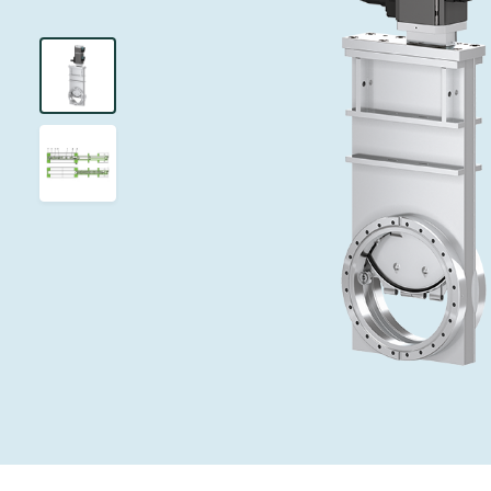
インベストリレーションズ
イオン注入
真空乾燥
を追求し、進歩を支えます。
術を革新
圧力リリーフ
研究分野
Analyst cover
す。
CVD
真空減菌
キャリア
ガス封入弁
あなたのアプ
Contact for i
OLEDのイン
医薬品の凍結
3ポジション
News service
サプライチェーンマネジメント
サブファブシ
バキュームチ
ダウンロード
緊急遮断/ビ
真空オールメ
Glossary
真空トランス
連絡先