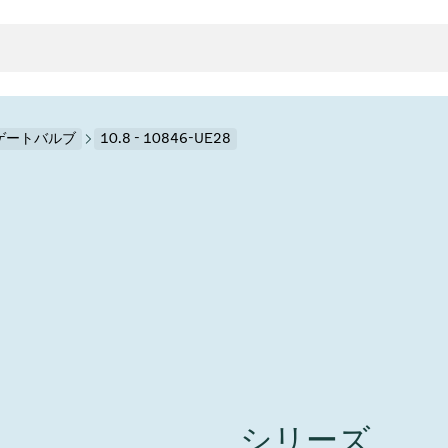
HVゲートバルブ
10.8 - 10846-UE28
クタとガスケット
ンポーネント
ールバルブ
ド＆レトロフィットソリューション
rts
真空ト
分野
接メタルベローズ
ーションバルブ
製造
真空マ
トロールとアイソレーション
のドライエッチング
の蒸着
ーション
ル
ルブ
学
ビス
bt
真空バ
グ
ステム
物理学
バルブ、インラインバルブ、シリンダーバルブ
サービス
ガバナンス
ITE
ステム
)
造
6
イベント情報
7月 22, 2026
投資家情報
A
イバルブ
センター
ing
真空バ
シリーズ
n Taiwan 2026で精密技
VAT Media Release on 
バルブ
r