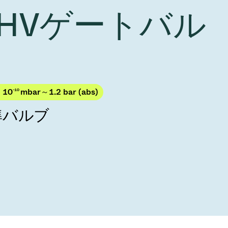
Acquisition of Atonarp
 UHVゲートバル
to Art. 53
Ad hoc announcement pursuant to Art. 53
LR
× 10
-10
mbar～1.2 bar (abs)
準バルブ