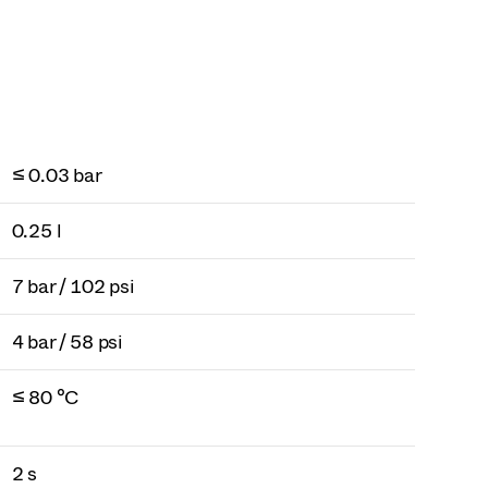
≤ 0.03 bar
0.25 l
7 bar / 102 psi
4 bar / 58 psi
≤ 80 °C
2 s