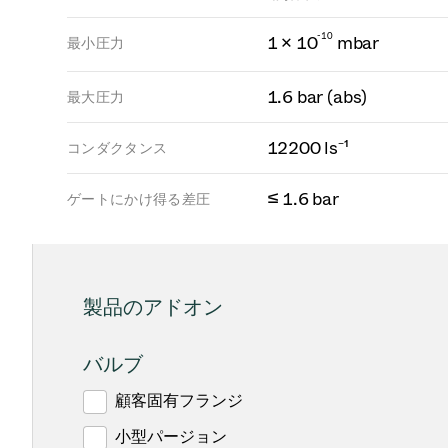
-
1
0
1 × 10
mbar
最小圧力
1.6 bar (abs)
最大圧力
12200 ls⁻¹
コンダクタンス
≤ 1.6 bar
ゲートにかけ得る差圧
製品のアドオン
バルブ
顧客固有フランジ
小型パージョン