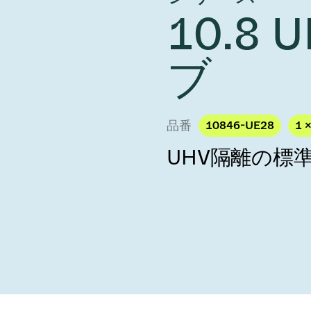
し、未来を実現しま
year 2026 Results
10.8
／ベントバルブ
age
Ad hoc announcement pursuant 
リケーション
nvestors
LR
クジェット印刷
乾燥
ブ
バルブ
s
ステム
ェックバルブ
ームストッパーバルブ
品番
10846-UE28
1 
タルバルブ
UHV隔離の標
ファーバルブ