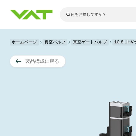
最新ニュース
ホームページ
真空バルブ
真空ゲートバルブ
すべてのニュースを見る
10.8 U
VATについて
真空バルブ
製品構成に戻る
フランジコネ
その他製品
モーションコ
真空コントロ
半導体製造
アップグレー
Financial repo
医療・医薬品
VATエッジ溶
真空アイソレ
ディスプレイ
スペアパーツ
Presentations
かいけつさく
科学機器
プロセスコン
ディスプレイ
真空炉
太陽電池薄膜
宇宙シミュレ
真空モジュー
真空ゲートバ
科学機器と医
標準修理サー
Shares and de
基板搬送
スパッタリン
真空輸送
サブファブシ
高エネルギー
製品サービス
真空アングル
コーティング
固定価格修理
コーポレート
サブファブシ
薄膜封止(CVD
バッテリー製
9月 17, 2026
イベント情報
9月 2, 202
真空バタフラ
産業分野
VATサービス
General Meet
企業責任
OLED 蒸着
結晶成長
Semicon India 2026で精密技術
Semico
真空振り子式
発電
Event calenda