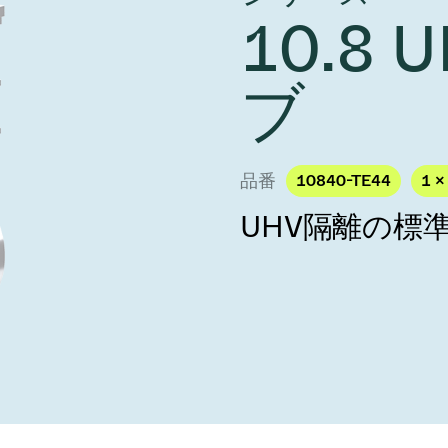
し、未来を実現しま
year 2026 Results
10.8
／ベントバルブ
age
Ad hoc announcement pursuant 
リケーション
nvestors
LR
クジェット印刷
乾燥
ブ
バルブ
s
ステム
ェックバルブ
ームストッパーバルブ
品番
10840-TE44
1 ×
タルバルブ
UHV隔離の標
ファーバルブ