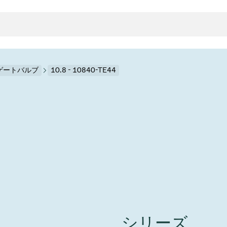
HVゲートバルブ
10.8 - 10840-TE44
クタとガスケット
ンポーネント
ールバルブ
ド＆レトロフィットソリューション
rts
真空ト
分野
接メタルベローズ
ーションバルブ
製造
真空マ
トロールとアイソレーション
のドライエッチング
の蒸着
ーション
ル
ルブ
学
ビス
bt
真空バ
グ
ステム
物理学
バルブ、インラインバルブ、シリンダーバルブ
サービス
ガバナンス
ITE
ステム
)
造
6
イベント情報
7月 22, 2026
投資家情報
A
イバルブ
センター
ing
真空バ
シリーズ
n Taiwan 2026で精密技
VAT Media Release on 
バルブ
r