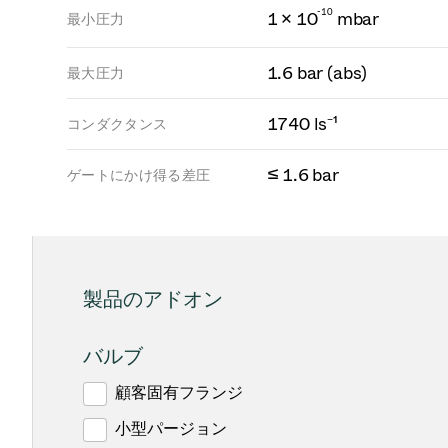
-
1
0
1 × 10
mbar
最小圧力
1.6 bar (abs)
最大圧力
1740 ls⁻¹
コンダクタンス
≤ 1.6 bar
ゲートにかけ得る差圧
製品のアドオン
バルブ
顧客固有フランジ
小型パージョン