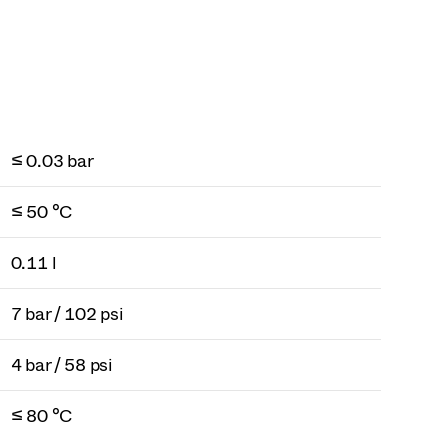
≤ 0.03 bar
≤ 50 °C
0.11 l
7 bar / 102 psi
4 bar / 58 psi
≤ 80 °C