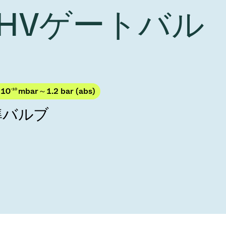
Acquisition of Atonarp
 UHVゲートバル
to Art. 53
Ad hoc announcement pursuant to Art. 53
LR
 10
-10
mbar～1.2 bar (abs)
準バルブ