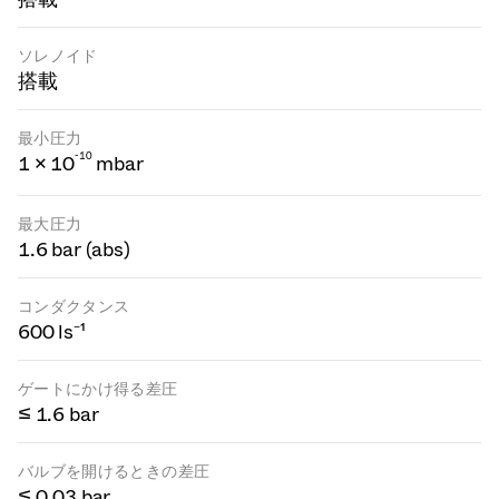
ソレノイド
搭載
最小圧力
-
1
0
1 × 10
mbar
最大圧力
1.6 bar (abs)
コンダクタンス
600 ls⁻¹
ゲートにかけ得る差圧
≤ 1.6 bar
バルブを開けるときの差圧
≤ 0.03 bar