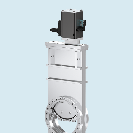
インベストリレーションズ
Semicon India 2026で精密技術を追求
Semic
真空アングルバルブ、インラインバルブ、シリンダーバル
OLED 蒸着
コーティング
結晶成長
固定価格修理サービス
コーポレートガバナンス
ブ
し、進歩を支えます。
新し、
キャリア
イオン注入
産業分野
真空乾燥
VATサービスセンター
General Meeting
真空バタフライバルブ
サプライチェーンマネジメント
CVD
真空減菌
発電
Event calendar
真空振り子式バルブ
ダウンロード
OLEDのインクジェット印刷
医薬品の凍結乾燥
研究分野
Analyst coverage
圧力リリーフ／ベントバルブ
Glossary
サブファブシステム
あなたのアプリケーション
Contact for investors
ガス封入弁
連絡先
News services
3ポジションバルブ
バキュームチェックバルブ
緊急遮断/ビームストッパーバルブ
真空オールメタルバルブ