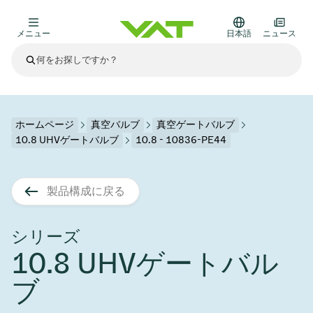
メニュー
日本語
ニュース
最新ニュース
すべてのニュースを見る
VATについて
ホームページ
真空バルブ
真空ゲートバルブ
10.8 UHVゲートバルブ
10.8 - 10836-PE44
真空バルブ
その他製品
製品構成に戻る
フランジコネクタとガスケット
医療・医薬品分野
かいけつさく
真空コントロールバルブ
半導体製造
プロセスコントロールとアイソレーション
ディスプレイのドライエッチング
真空炉
太陽電池薄膜の蒸着
宇宙シミュレーション
アップグレード＆レトロフィットソリューション
Financial reports
モーションコンポーネント
科学機器
シリーズ
製品サービス
10.8 UHVゲートバル
真空アイソレーションバルブ
基板搬送
ディスプレイ製造
スパッタリング
真空輸送
サブファブシステム
高エネルギー物理学
スペアパーツ
Presentations
VATエッジ溶接メタルベローズ
ブ
企業責任
真空ゲートバルブ
サブファブシステム
薄膜封止(CVD)
科学機器と医学
バッテリー製造
標準修理サービス
Shares and debt
真空モジュール
9月 17, 2026
イベント情報
9月 2, 2