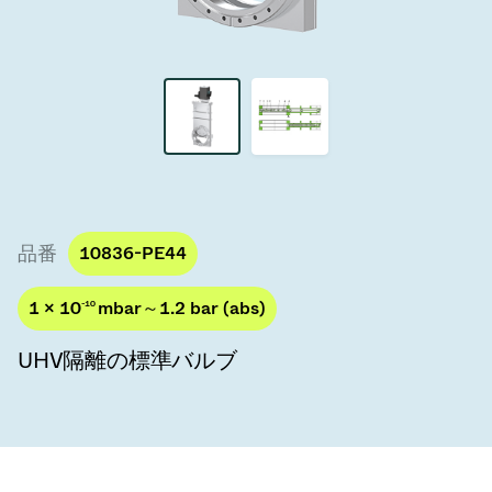
真空トランスファーバルブ
真空トランスファードア
真空マルチバルブユニット
真空バルブ設計オプション
ITER真空バルブカタログ
品番
10836-PE44
真空バルブ技術
1 × 10
-10
mbar～1.2 bar (abs)
UHV隔離の標準バルブ