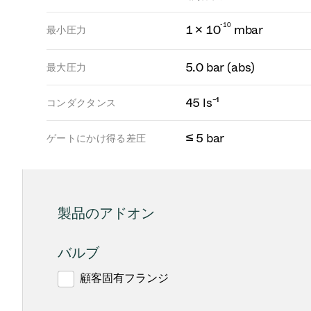
-
1
0
1 × 10
mbar
最小圧力
5.0 bar (abs)
最大圧力
45 ls⁻¹
コンダクタンス
≤ 5 bar
ゲートにかけ得る差圧
製品のアドオン
バルブ
顧客固有フランジ