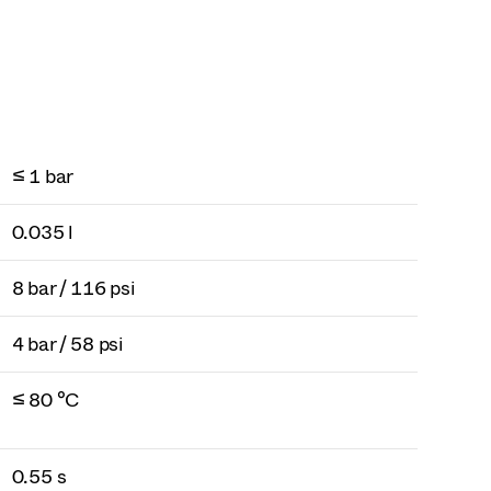
≤ 1 bar
0.035 l
8 bar / 116 psi
4 bar / 58 psi
≤ 80 °C
0.55 s