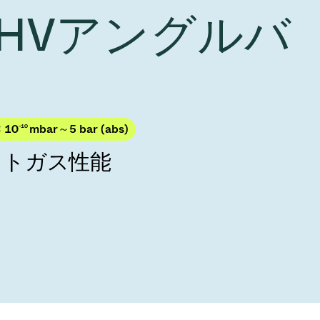
Acquisition of Atonarp
 UHVアングルバ
to Art. 53
Ad hoc announcement pursuant to Art. 53
LR
× 10
-10
mbar～5 bar (abs)
ウトガス性能