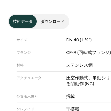
技術データ
ダウンロード
DN 40 (1 ½")
サイズ
CF-R (回転式フランジ)
フランジ
ステンレス鋼
材料
圧空作動式、単動シリ
アクチュエータ
る閉動作 (NC)
搭載
位置表示信号
非搭載
ソレノイド