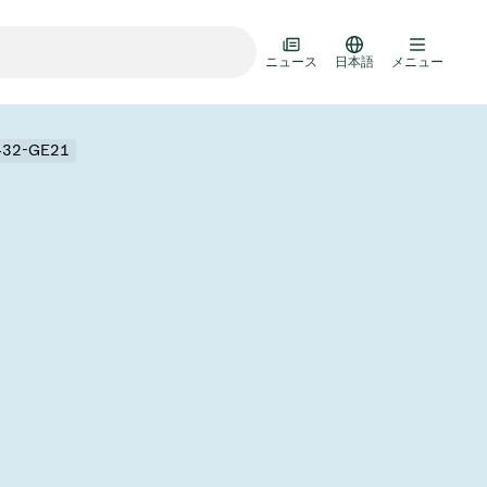
ニュース
日本語
メニュー
8432-GE21
ランスファードア
ルチバルブユニット
ルブ設計オプション
R真空バルブカタログ
D HOC
7月 22, 2026
投資家情報
AD HOC
ルブ技術
Half-
VAT Media Release on