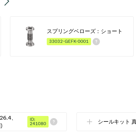
スプリングベローズ：ショート
33032-GEFK-0001
26.4、
ID:
シールキット 真空 
241080
)