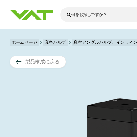
最新ニュース
ホームページ
真空バルブ
真空アングルバルブ、インライ
すべてのニュースを見る
VATについて
真空バルブ
製品構成に戻る
フランジコネ
その他製品
モーションコ
真空コントロ
半導体製造
アップグレー
Financial repo
医療・医薬品
VATエッジ溶
真空アイソレ
ディスプレイ
スペアパーツ
Presentations
かいけつさく
科学機器
プロセスコン
ディスプレイ
真空炉
太陽電池薄膜
宇宙シミュレ
真空モジュー
真空ゲートバ
科学機器と医
標準修理サー
Shares and de
基板搬送
スパッタリン
真空輸送
サブファブシ
高エネルギー
製品サービス
真空アングル
コーティング
固定価格修理
コーポレート
サブファブシ
薄膜封止(CVD
バッテリー製
9月 17, 2026
イベント情報
9月 2, 202
真空バタフラ
産業分野
VATサービス
General Meet
企業責任
OLED 蒸着
結晶成長
Semicon India 2026で精密技術
Semico
真空振り子式
発電
Event calenda