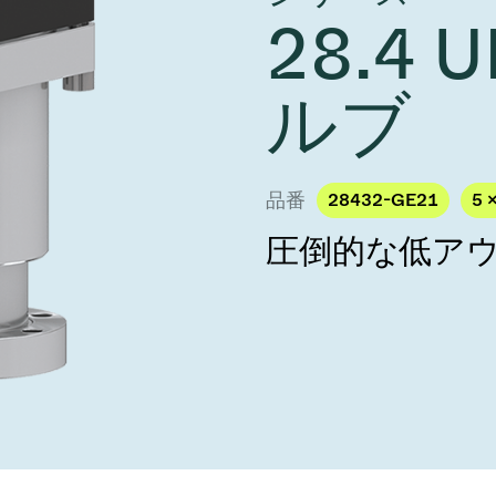
し、未来を実現しま
year 2026 Results
28.4
／ベントバルブ
age
Ad hoc announcement pursuant 
リケーション
nvestors
LR
クジェット印刷
乾燥
ルブ
バルブ
s
ステム
ェックバルブ
ームストッパーバルブ
品番
28432-GE21
5 
タルバルブ
圧倒的な低ア
ファーバルブ