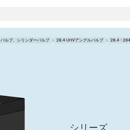
ンバルブ、シリンダーバルブ
28.4 UHVアングルバルブ
28.4 - 2
クタとガスケット
ンポーネント
ールバルブ
ド＆レトロフィットソリューション
rts
真空ト
分野
接メタルベローズ
ーションバルブ
製造
真空マ
トロールとアイソレーション
のドライエッチング
の蒸着
ーション
ル
ルブ
学
ビス
bt
真空バ
グ
ステム
物理学
バルブ、インラインバルブ、シリンダーバルブ
サービス
ガバナンス
ITE
ステム
)
造
6
イベント情報
7月 22, 2026
投資家情報
A
イバルブ
センター
ing
真空バ
シリーズ
n Taiwan 2026で精密技
VAT Media Release on 
バルブ
r