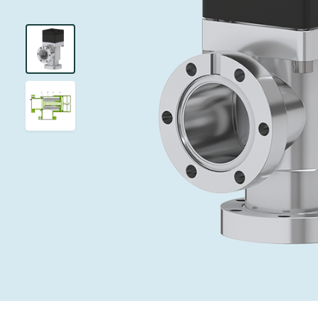
インベストリレーションズ
イオン注入
真空乾燥
を追求し、進歩を支えます。
術を革新
圧力リリーフ
研究分野
Analyst cover
す。
CVD
真空減菌
キャリア
ガス封入弁
あなたのアプ
Contact for i
OLEDのイン
医薬品の凍結
3ポジション
News service
サプライチェーンマネジメント
サブファブシ
バキュームチ
ダウンロード
緊急遮断/ビ
真空オールメ
Glossary
真空トランス
連絡先