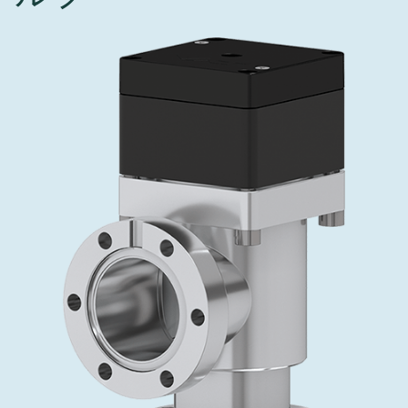
インベストリレーションズ
Semicon India 2026で精密技術を追求
Semic
真空アングルバルブ、インラインバルブ、シリンダーバル
OLED 蒸着
コーティング
結晶成長
固定価格修理サービス
コーポレートガバナンス
ブ
し、進歩を支えます。
新し、
キャリア
イオン注入
産業分野
真空乾燥
VATサービスセンター
General Meeting
真空バタフライバルブ
サプライチェーンマネジメント
CVD
真空減菌
発電
Event calendar
真空振り子式バルブ
ダウンロード
OLEDのインクジェット印刷
医薬品の凍結乾燥
研究分野
Analyst coverage
圧力リリーフ／ベントバルブ
Glossary
サブファブシステム
あなたのアプリケーション
Contact for investors
ガス封入弁
連絡先
News services
3ポジションバルブ
バキュームチェックバルブ
緊急遮断/ビームストッパーバルブ
真空オールメタルバルブ