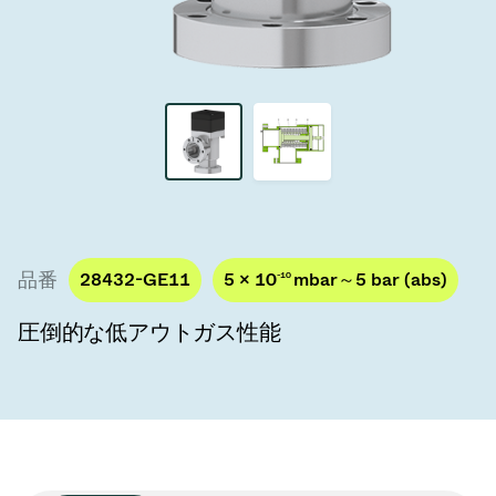
真空トランスファーバルブ
真空トランスファードア
真空マルチバルブユニット
真空バルブ設計オプション
ITER真空バルブカタログ
品番
28432-GE11
5 × 10
-10
mbar～5 bar (abs)
真空バルブ技術
圧倒的な低アウトガス性能