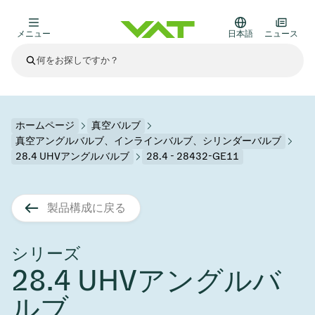
メニュー
日本語
ニュース
最新ニュース
すべてのニュースを見る
VATについて
ホームページ
真空バルブ
真空アングルバルブ、インラインバルブ、シリンダーバルブ
真空バルブ
28.4 UHVアングルバルブ
28.4 - 28432-GE11
その他製品
フランジコネクタとガスケット
医療・医薬品分野
製品構成に戻る
かいけつさく
真空コントロールバルブ
半導体製造
プロセスコントロールとアイソレーション
ディスプレイのドライエッチング
真空炉
太陽電池薄膜の蒸着
宇宙シミュレーション
アップグレード＆レトロフィットソリューション
Financial reports
モーションコンポーネント
科学機器
シリーズ
製品サービス
真空アイソレーションバルブ
基板搬送
ディスプレイ製造
スパッタリング
真空輸送
サブファブシステム
高エネルギー物理学
スペアパーツ
Presentations
VATエッジ溶接メタルベローズ
28.4 UHVアングルバ
企業責任
真空ゲートバルブ
サブファブシステム
薄膜封止(CVD)
科学機器と医学
バッテリー製造
標準修理サービス
Shares and debt
ルブ
真空モジュール
9月 17, 2026
イベント情報
9月 2, 2