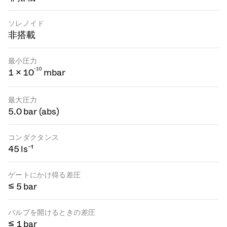
ソレノイド
非搭載
最小圧力
-
1
0
1 × 10
mbar
最大圧力
5.0 bar (abs)
コンダクタンス
45 ls⁻¹
ゲートにかけ得る差圧
≤ 5 bar
バルブを開けるときの差圧
≤ 1 bar