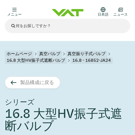
メニュー
日本語
ニュース
最新ニュース
すべてのニュースを見る
VATについて
ホームページ
真空バルブ
真空振り子式バルブ
16.8 大型HV振子式遮断バルブ
16.8 - 16852-JA24
真空バルブ
その他製品
製品構成に戻る
フランジコネクタとガスケット
医療・医薬品分野
かいけつさく
真空コントロールバルブ
半導体製造
プロセスコントロールとアイソレーション
ディスプレイのドライエッチング
真空炉
太陽電池薄膜の蒸着
宇宙シミュレーション
アップグレード＆レトロフィットソリューション
Financial reports
モーションコンポーネント
科学機器
シリーズ
製品サービス
16.8 大型HV振子式遮
真空アイソレーションバルブ
基板搬送
ディスプレイ製造
スパッタリング
真空輸送
サブファブシステム
高エネルギー物理学
スペアパーツ
Presentations
VATエッジ溶接メタルベローズ
断バルブ
企業責任
真空ゲートバルブ
サブファブシステム
薄膜封止(CVD)
科学機器と医学
バッテリー製造
標準修理サービス
Shares and debt
真空モジュール
9月 17, 2026
イベント情報
9月 2, 2