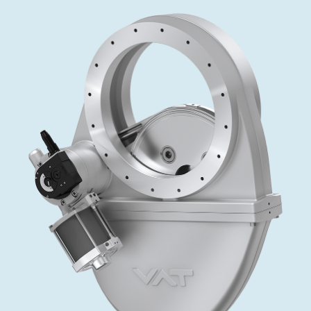
インベストリレーションズ
Semicon India 2026で精密技術を追求
Semic
真空アングルバルブ、インラインバルブ、シリンダーバル
OLED 蒸着
コーティング
結晶成長
固定価格修理サービス
コーポレートガバナンス
ブ
し、進歩を支えます。
新し、
キャリア
イオン注入
産業分野
真空乾燥
VATサービスセンター
General Meeting
真空バタフライバルブ
サプライチェーンマネジメント
CVD
真空減菌
発電
Event calendar
真空振り子式バルブ
ダウンロード
OLEDのインクジェット印刷
医薬品の凍結乾燥
研究分野
Analyst coverage
圧力リリーフ／ベントバルブ
Glossary
サブファブシステム
あなたのアプリケーション
Contact for investors
ガス封入弁
連絡先
News services
3ポジションバルブ
バキュームチェックバルブ
緊急遮断/ビームストッパーバルブ
真空オールメタルバルブ