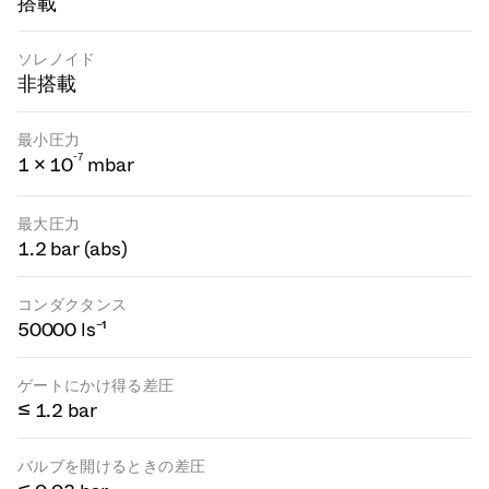
搭載
ソレノイド
非搭載
最小圧力
-
7
1 × 10
mbar
最大圧力
1.2 bar (abs)
コンダクタンス
50000 ls⁻¹
ゲートにかけ得る差圧
≤ 1.2 bar
バルブを開けるときの差圧