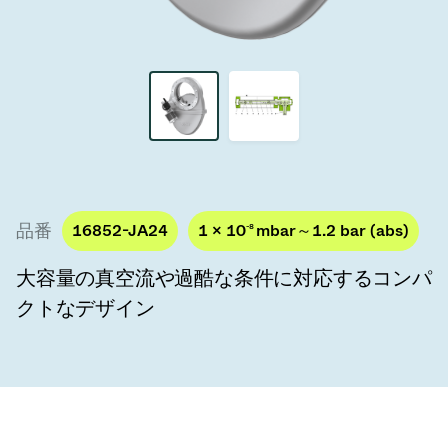
真空トランスファーバルブ
真空トランスファードア
真空マルチバルブユニット
真空バルブ設計オプション
ITER真空バルブカタログ
品番
16852-JA24
1 × 10
-8
mbar～1.2 bar (abs)
真空バルブ技術
大容量の真空流や過酷な条件に対応するコンパ
クトなデザイン