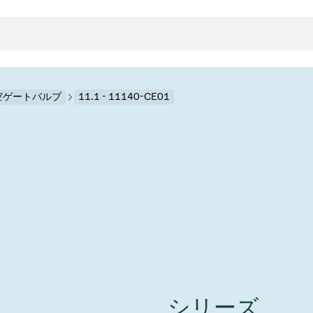
真空ゲートバルブ
11.1 - 11140-CE01
クタとガスケット
ンポーネント
ールバルブ
ド＆レトロフィットソリューション
rts
真空ト
分野
接メタルベローズ
ーションバルブ
製造
真空マ
トロールとアイソレーション
のドライエッチング
の蒸着
ーション
ル
ルブ
学
ビス
bt
真空バ
グ
ステム
物理学
バルブ、インラインバルブ、シリンダーバルブ
サービス
ガバナンス
ITE
ステム
)
造
6
イベント情報
7月 22, 2026
投資家情報
A
イバルブ
センター
ing
真空バ
シリーズ
n Taiwan 2026で精密技
VAT Media Release on 
バルブ
r