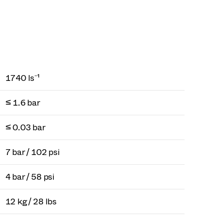
1740 ls⁻¹
≤ 1.6 bar
≤ 0.03 bar
7 bar / 102 psi
4 bar / 58 psi
12 kg / 28 lbs