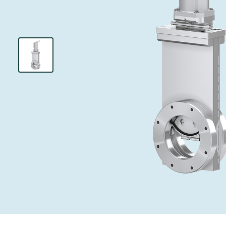
インベストリレーションズ
イオン注入
真空乾燥
を追求し、進歩を支えます。
術を革新
圧力リリーフ
研究分野
Analyst cover
す。
CVD
真空減菌
キャリア
ガス封入弁
あなたのアプ
Contact for i
OLEDのイン
医薬品の凍結
3ポジション
News service
サプライチェーンマネジメント
サブファブシ
バキュームチ
ダウンロード
緊急遮断/ビ
真空オールメ
Glossary
真空トランス
連絡先