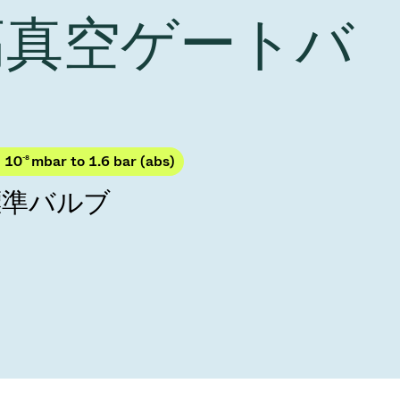
Acquisition of Atonarp
 高真空ゲートバ
to Art. 53
Ad hoc announcement pursuant to Art. 53
LR
× 10
-8
mbar to 1.6 bar (abs)
標準バルブ