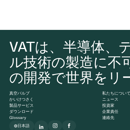
VATは、半導体、
ル技術の製造に不
の開発で世界をリ
真空バルブ
私たちについ
かいけつさく
ニュース
製品サービス
投資家
ダウンロード
企業責任
Glossary
連絡先
日本語