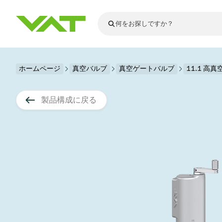
最新ニュース
ホームページ
真空バルブ
真空ゲートバルブ
すべてのニュースを見る
11.1 高
VATについて
真空バルブ
製品構成に戻る
フランジコネ
その他製品
モーションコ
真空コントロ
半導体製造
アップグレー
Financial repo
医療・医薬品
VATエッジ溶
真空アイソレ
ディスプレイ
スペアパーツ
Presentations
かいけつさく
科学機器
プロセスコン
ディスプレイ
真空炉
太陽電池薄膜
宇宙シミュレ
真空モジュー
真空ゲートバ
科学機器と医
標準修理サー
Shares and de
基板搬送
スパッタリン
真空輸送
サブファブシ
高エネルギー
製品サービス
真空アングル
コーティング
固定価格修理
コーポレート
サブファブシ
薄膜封止(CVD
バッテリー製
9月 17, 2026
イベント情報
9月 2, 202
真空バタフラ
産業分野
VATサービス
General Meet
企業責任
OLED 蒸着
結晶成長
Semicon India 2026で精密技術
Semico
真空振り子式
発電
Event calenda