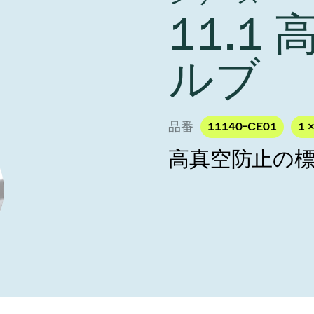
し、未来を実現しま
year 2026 Results
11.1
／ベントバルブ
age
Ad hoc announcement pursuant 
リケーション
nvestors
LR
クジェット印刷
乾燥
ルブ
バルブ
s
ステム
ェックバルブ
ームストッパーバルブ
品番
11140-CE01
1 
タルバルブ
高真空防止の
ファーバルブ