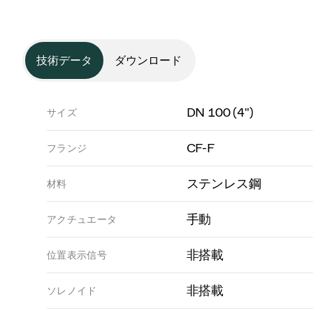
技術データ
ダウンロード
DN 100 (4")
サイズ
CF-F
フランジ
ステンレス鋼
材料
手動
アクチュエータ
非搭載
位置表示信号
非搭載
ソレノイド