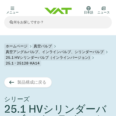
メニュー
日本語
ニュース
最新ニュース
すべてのニュースを見る
VATについて
ホームページ
真空バルブ
真空アングルバルブ、インラインバルブ、シリンダーバルブ
真空バルブ
25.1 HVシリンダーバルブ（インラインバージョン)
25.1 - 25128-KA14
その他製品
フランジコネクタとガスケット
医療・医薬品分野
かいけつさく
製品構成に戻る
真空コントロールバルブ
半導体製造
プロセスコントロールとアイソレーション
ディスプレイのドライエッチング
真空炉
太陽電池薄膜の蒸着
宇宙シミュレーション
アップグレード＆レトロフィットソリューション
Financial reports
モーションコンポーネント
科学機器
製品サービス
真空アイソレーションバルブ
基板搬送
ディスプレイ製造
スパッタリング
真空輸送
サブファブシステム
高エネルギー物理学
スペアパーツ
Presentations
シリーズ
VATエッジ溶接メタルベローズ
25.1 HVシリンダーバ
企業責任
真空ゲートバルブ
サブファブシステム
薄膜封止(CVD)
科学機器と医学
バッテリー製造
標準修理サービス
Shares and debt
真空モジュール
9月 17, 2026
イベント情報
9月 2, 2