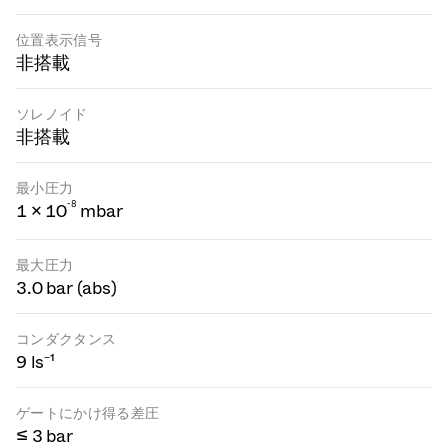
位置表示信号
非搭載
ソレノイド
非搭載
最小圧力
-
8
1 × 10
mbar
最大圧力
3.0 bar (abs)
コンダクタンス
9 ls⁻¹
ゲートにかけ得る差圧
≤ 3 bar