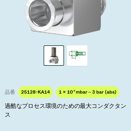
真空トランスファーバルブ
真空トランスファードア
真空マルチバルブユニット
真空バルブ設計オプション
ITER真空バルブカタログ
真空バルブ技術
品番
25128-KA14
1 × 10
-8
mbar～3 bar (abs)
過酷なプロセス環境のための最大コンダクタン
ス