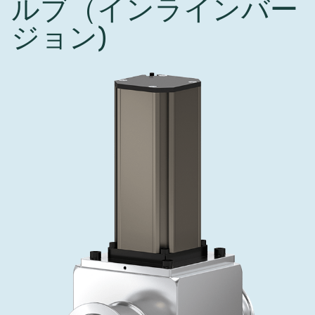
ルブ（インラインバー
インベストリレーションズ
Semicon India 2026で精密技術を追求
Semic
真空アングルバルブ、インラインバルブ、シリンダーバル
OLED 蒸着
コーティング
結晶成長
固定価格修理サービス
コーポレートガバナンス
ブ
ジョン)
し、進歩を支えます。
新し、
キャリア
イオン注入
産業分野
真空乾燥
VATサービスセンター
General Meeting
真空バタフライバルブ
サプライチェーンマネジメント
CVD
真空減菌
発電
Event calendar
真空振り子式バルブ
ダウンロード
OLEDのインクジェット印刷
医薬品の凍結乾燥
研究分野
Analyst coverage
圧力リリーフ／ベントバルブ
Glossary
サブファブシステム
あなたのアプリケーション
Contact for investors
ガス封入弁
連絡先
News services
3ポジションバルブ
バキュームチェックバルブ
緊急遮断/ビームストッパーバルブ
真空オールメタルバルブ