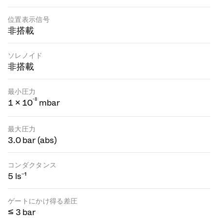
位置表示信号
非搭載
ソレノイド
非搭載
最小圧力
-
8
1 × 10
mbar
最大圧力
3.0 bar (abs)
コンダクタンス
5 ls⁻¹
ゲートにかけ得る差圧
≤ 3 bar