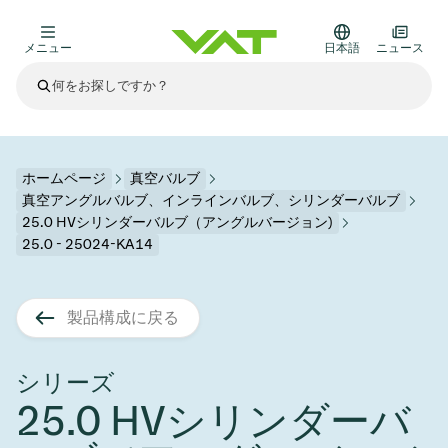
メニュー
日本語
ニュース
最新ニュース
すべてのニュースを見る
VATについて
ホームページ
真空バルブ
真空アングルバルブ、インラインバルブ、シリンダーバルブ
真空バルブ
25.0 HVシリンダーバルブ（アングルバージョン)
25.0 - 25024-KA14
その他製品
フランジコネクタとガスケット
医療・医薬品分野
かいけつさく
製品構成に戻る
真空コントロールバルブ
半導体製造
プロセスコントロールとアイソレーション
ディスプレイのドライエッチング
真空炉
太陽電池薄膜の蒸着
宇宙シミュレーション
アップグレード＆レトロフィットソリューション
Financial reports
モーションコンポーネント
科学機器
製品サービス
真空アイソレーションバルブ
基板搬送
ディスプレイ製造
スパッタリング
真空輸送
サブファブシステム
高エネルギー物理学
スペアパーツ
Presentations
シリーズ
VATエッジ溶接メタルベローズ
25.0 HVシリンダーバ
企業責任
真空ゲートバルブ
サブファブシステム
薄膜封止(CVD)
科学機器と医学
バッテリー製造
標準修理サービス
Shares and debt
真空モジュール
9月 17, 2026
イベント情報
9月 2, 2