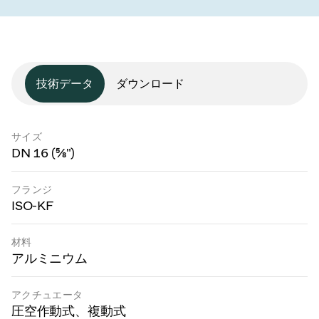
技術データ
ダウンロード
サイズ
DN 16 (⅝")
フランジ
ISO-KF
材料
アルミニウム
アクチュエータ
圧空作動式、複動式