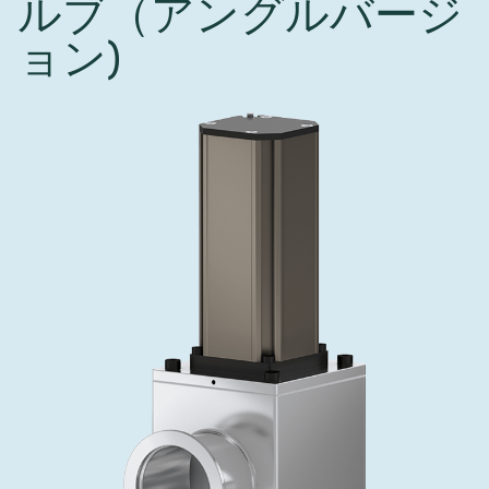
ルブ（アングルバージ
インベストリレーションズ
Semicon India 2026で精密技術を追求
Semic
真空アングルバルブ、インラインバルブ、シリンダーバル
OLED 蒸着
コーティング
結晶成長
固定価格修理サービス
コーポレートガバナンス
ブ
ョン)
し、進歩を支えます。
新し、
キャリア
イオン注入
産業分野
真空乾燥
VATサービスセンター
General Meeting
真空バタフライバルブ
サプライチェーンマネジメント
CVD
真空減菌
発電
Event calendar
真空振り子式バルブ
ダウンロード
OLEDのインクジェット印刷
医薬品の凍結乾燥
研究分野
Analyst coverage
圧力リリーフ／ベントバルブ
Glossary
サブファブシステム
あなたのアプリケーション
Contact for investors
ガス封入弁
連絡先
News services
3ポジションバルブ
バキュームチェックバルブ
緊急遮断/ビームストッパーバルブ
真空オールメタルバルブ