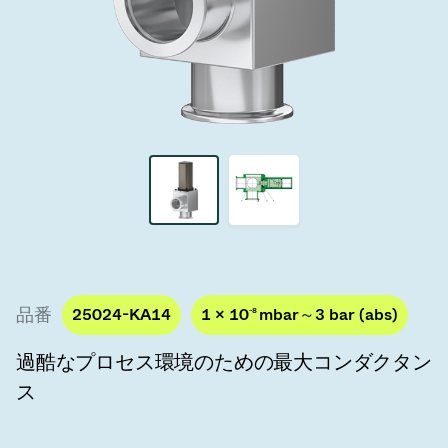
真空トランスファーバルブ
真空トランスファードア
真空マルチバルブユニット
真空バルブ設計オプション
ITER真空バルブカタログ
真空バルブ技術
品番
25024-KA14
1 × 10
-8
mbar～3 bar (abs)
過酷なプロセス環境のための最大コンダクタン
ス