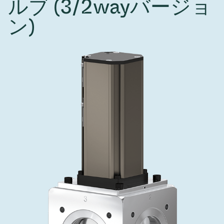
ルブ (3/2wayバージョ
インベストリレーションズ
Semicon India 2026で精密技術を追求
Semic
真空アングルバルブ、インラインバルブ、シリンダーバル
OLED 蒸着
コーティング
結晶成長
固定価格修理サービス
コーポレートガバナンス
ブ
ン)
し、進歩を支えます。
新し、
キャリア
イオン注入
産業分野
真空乾燥
VATサービスセンター
General Meeting
真空バタフライバルブ
サプライチェーンマネジメント
CVD
真空減菌
発電
Event calendar
真空振り子式バルブ
ダウンロード
OLEDのインクジェット印刷
医薬品の凍結乾燥
研究分野
Analyst coverage
圧力リリーフ／ベントバルブ
Glossary
サブファブシステム
あなたのアプリケーション
Contact for investors
ガス封入弁
連絡先
News services
3ポジションバルブ
バキュームチェックバルブ
緊急遮断/ビームストッパーバルブ
真空オールメタルバルブ