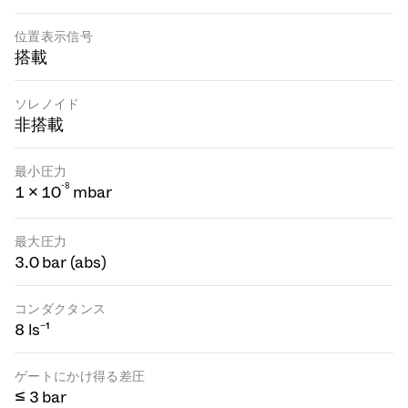
位置表示信号
搭載
ソレノイド
非搭載
最小圧力
-
8
1 × 10
mbar
最大圧力
3.0 bar (abs)
コンダクタンス
8 ls⁻¹
ゲートにかけ得る差圧
≤ 3 bar