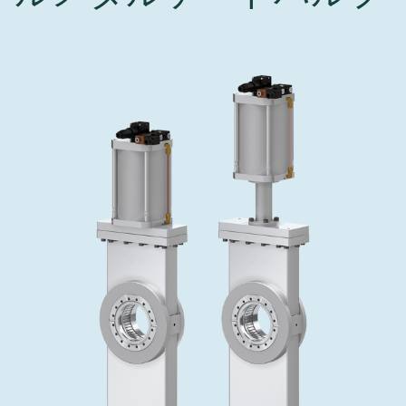
インベストリレーションズ
Semicon India 2026で精密技術を追求
Semic
真空アングルバルブ、インラインバルブ、シリンダーバル
OLED 蒸着
コーティング
結晶成長
固定価格修理サービス
コーポレートガバナンス
ブ
し、進歩を支えます。
新し、
キャリア
イオン注入
産業分野
真空乾燥
VATサービスセンター
General Meeting
真空バタフライバルブ
サプライチェーンマネジメント
CVD
真空減菌
発電
Event calendar
真空振り子式バルブ
ダウンロード
OLEDのインクジェット印刷
医薬品の凍結乾燥
研究分野
Analyst coverage
圧力リリーフ／ベントバルブ
Glossary
サブファブシステム
あなたのアプリケーション
Contact for investors
ガス封入弁
連絡先
News services
3ポジションバルブ
バキュームチェックバルブ
緊急遮断/ビームストッパーバルブ
真空オールメタルバルブ