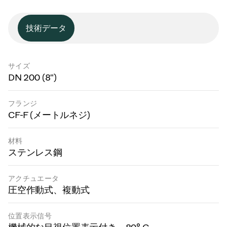
技術データ
サイズ
DN 200 (8")
フランジ
CF-F (メートルネジ)
材料
ステンレス鋼
アクチュエータ
圧空作動式、複動式
位置表示信号