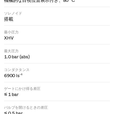
機械的な目視位置表示付き、80° C
ソレノイド
搭載
最小圧力
XHV
最大圧力
1.0 bar (abs)
コンダクタンス
6900 ls⁻¹
ゲートにかけ得る差圧
≤ 1 bar
バルブを開けるときの差圧
≤ 0.5 bar