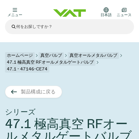
メニュー
日本語
ニュース
最新ニュース
すべてのニュースを見る
VATについて
ホームページ
真空バルブ
真空オールメタルバルブ
47.1 極高真空 RFオールメタルゲートバルブ
真空バルブ
47.1 - 47146-CE74
その他製品
フランジコネクタとガスケット
医療・医薬品分野
製品構成に戻る
かいけつさく
真空コントロールバルブ
半導体製造
プロセスコントロールとアイソレーション
ディスプレイのドライエッチング
真空炉
太陽電池薄膜の蒸着
宇宙シミュレーション
アップグレード＆レトロフィットソリューション
Financial reports
モーションコンポーネント
科学機器
シリーズ
製品サービス
真空アイソレーションバルブ
基板搬送
ディスプレイ製造
スパッタリング
真空輸送
サブファブシステム
高エネルギー物理学
スペアパーツ
Presentations
VATエッジ溶接メタルベローズ
47.1 極高真空 RFオー
企業責任
真空ゲートバルブ
サブファブシステム
薄膜封止(CVD)
科学機器と医学
バッテリー製造
標準修理サービス
Shares and debt
ルメタルゲートバルブ
真空モジュール
9月 17, 2026
イベント情報
9月 2, 2