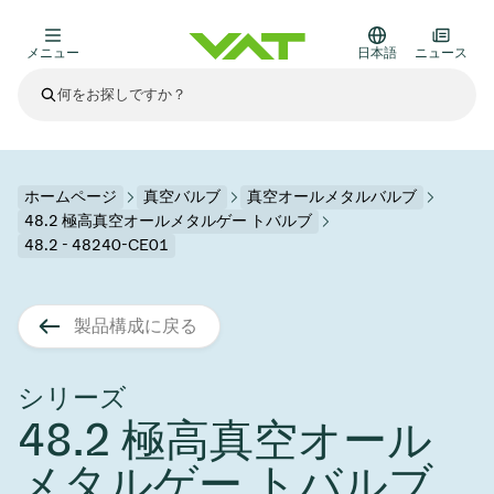
メニュー
日本語
ニュース
最新ニュース
すべてのニュースを見る
VATについて
ホームページ
真空バルブ
真空オールメタルバルブ
48.2 極高真空オールメタルゲー トバルブ
真空バルブ
48.2 - 48240-CE01
その他製品
フランジコネクタとガスケット
医療・医薬品分野
製品構成に戻る
かいけつさく
真空コントロールバルブ
半導体製造
プロセスコントロールとアイソレーション
ディスプレイのドライエッチング
真空炉
太陽電池薄膜の蒸着
宇宙シミュレーション
アップグレード＆レトロフィットソリューション
Financial reports
モーションコンポーネント
科学機器
シリーズ
製品サービス
真空アイソレーションバルブ
基板搬送
ディスプレイ製造
スパッタリング
真空輸送
サブファブシステム
高エネルギー物理学
スペアパーツ
Presentations
VATエッジ溶接メタルベローズ
48.2 極高真空オール
企業責任
真空ゲートバルブ
サブファブシステム
薄膜封止(CVD)
科学機器と医学
バッテリー製造
標準修理サービス
Shares and debt
メタルゲー トバルブ
真空モジュール
9月 17, 2026
イベント情報
9月 2, 2