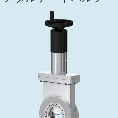
インベストリレーションズ
Semicon India 2026で精密技術を追求
Semic
真空アングルバルブ、インラインバルブ、シリンダーバル
OLED 蒸着
コーティング
結晶成長
固定価格修理サービス
コーポレートガバナンス
ブ
し、進歩を支えます。
新し、
キャリア
イオン注入
産業分野
真空乾燥
VATサービスセンター
General Meeting
真空バタフライバルブ
サプライチェーンマネジメント
CVD
真空減菌
発電
Event calendar
真空振り子式バルブ
ダウンロード
OLEDのインクジェット印刷
医薬品の凍結乾燥
研究分野
Analyst coverage
圧力リリーフ／ベントバルブ
Glossary
サブファブシステム
あなたのアプリケーション
Contact for investors
ガス封入弁
連絡先
News services
3ポジションバルブ
バキュームチェックバルブ
緊急遮断/ビームストッパーバルブ
真空オールメタルバルブ