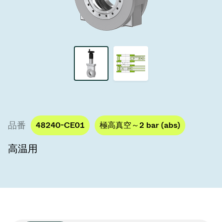
真空トランスファーバルブ
真空トランスファードア
真空マルチバルブユニット
真空バルブ設計オプション
ITER真空バルブカタログ
品番
48240-CE01
極高真空～2 bar (abs)
真空バルブ技術
高温用