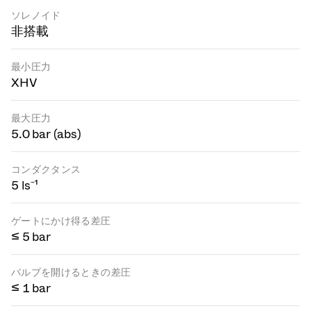
ソレノイド
非搭載
最小圧力
XHV
最大圧力
5.0 bar (abs)
コンダクタンス
5 ls⁻¹
ゲートにかけ得る差圧
≤ 5 bar
バルブを開けるときの差圧
≤ 1 bar