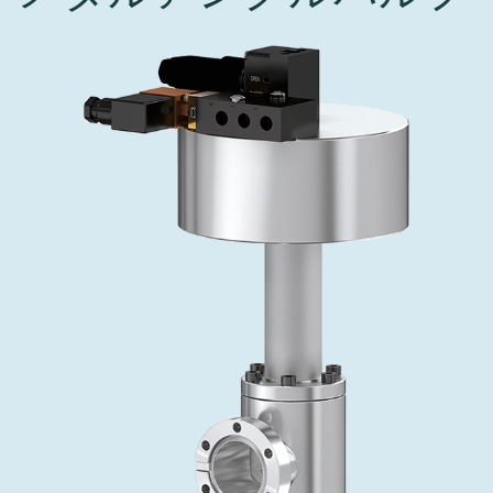
インベストリレーションズ
Semicon India 2026で精密技術を追求
Semic
真空アングルバルブ、インラインバルブ、シリンダーバル
OLED 蒸着
コーティング
結晶成長
固定価格修理サービス
コーポレートガバナンス
ブ
し、進歩を支えます。
新し、
キャリア
イオン注入
産業分野
真空乾燥
VATサービスセンター
General Meeting
真空バタフライバルブ
サプライチェーンマネジメント
CVD
真空減菌
発電
Event calendar
真空振り子式バルブ
ダウンロード
OLEDのインクジェット印刷
医薬品の凍結乾燥
研究分野
Analyst coverage
圧力リリーフ／ベントバルブ
Glossary
サブファブシステム
あなたのアプリケーション
Contact for investors
ガス封入弁
連絡先
News services
3ポジションバルブ
バキュームチェックバルブ
緊急遮断/ビームストッパーバルブ
真空オールメタルバルブ