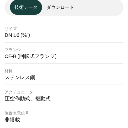
技術データ
ダウンロード
サイズ
DN 16 (⅝")
フランジ
CF-R (回転式フランジ)
材料
ステンレス鋼
アクチュエータ
圧空作動式、複動式
位置表示信号
非搭載