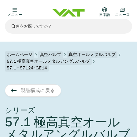
メニュー
日本語
ニュース
最新ニュース
すべてのニュースを見る
VATについて
ホームページ
真空バルブ
真空オールメタルバルブ
57.1 極高真空オールメタルアングルバルブ
真空バルブ
57.1 - 57124-GE14
その他製品
フランジコネクタとガスケット
医療・医薬品分野
製品構成に戻る
かいけつさく
真空コントロールバルブ
半導体製造
プロセスコントロールとアイソレーション
ディスプレイのドライエッチング
真空炉
太陽電池薄膜の蒸着
宇宙シミュレーション
アップグレード＆レトロフィットソリューション
Financial reports
モーションコンポーネント
科学機器
シリーズ
製品サービス
真空アイソレーションバルブ
基板搬送
ディスプレイ製造
スパッタリング
真空輸送
サブファブシステム
高エネルギー物理学
スペアパーツ
Presentations
VATエッジ溶接メタルベローズ
57.1 極高真空オール
企業責任
真空ゲートバルブ
サブファブシステム
薄膜封止(CVD)
科学機器と医学
バッテリー製造
標準修理サービス
Shares and debt
メタルアングルバルブ
真空モジュール
9月 17, 2026
イベント情報
9月 2, 2