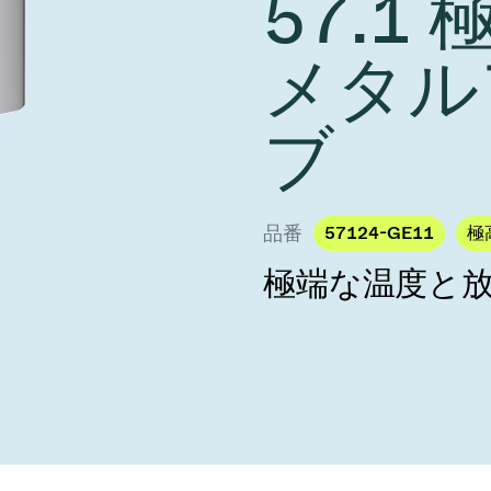
57.1
し、未来を実現しま
year 2026 Results
／ベントバルブ
age
Ad hoc announcement pursuant 
メタル
リケーション
nvestors
LR
クジェット印刷
乾燥
バルブ
s
ステム
ブ
ェックバルブ
ームストッパーバルブ
タルバルブ
品番
57124-GE11
極高
ファーバルブ
極端な温度と