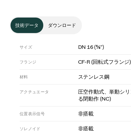
技術データ
ダウンロード
DN 16 (⅝")
サイズ
CF-R (回転式フランジ)
フランジ
ステンレス鋼
材料
圧空作動式、単動シリ
アクチュエータ
る閉動作 (NC)
非搭載
位置表示信号
非搭載
ソレノイド