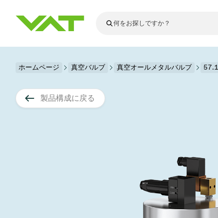
最新ニュース
ホームページ
真空バルブ
真空オールメタルバルブ
すべてのニュースを見る
57
VATについて
真空バルブ
製品構成に戻る
フランジコネ
その他製品
モーションコ
真空コントロ
半導体製造
アップグレー
Financial repo
医療・医薬品
VATエッジ溶
真空アイソレ
ディスプレイ
スペアパーツ
Presentations
かいけつさく
科学機器
プロセスコン
ディスプレイ
真空炉
太陽電池薄膜
宇宙シミュレ
真空モジュー
真空ゲートバ
科学機器と医
標準修理サー
Shares and de
基板搬送
スパッタリン
真空輸送
サブファブシ
高エネルギー
製品サービス
真空アングル
コーティング
固定価格修理
コーポレート
サブファブシ
薄膜封止(CVD
バッテリー製
9月 17, 2026
イベント情報
9月 2, 202
真空バタフラ
産業分野
VATサービス
General Meet
企業責任
OLED 蒸着
結晶成長
Semicon India 2026で精密技術
Semico
真空振り子式
発電
Event calenda