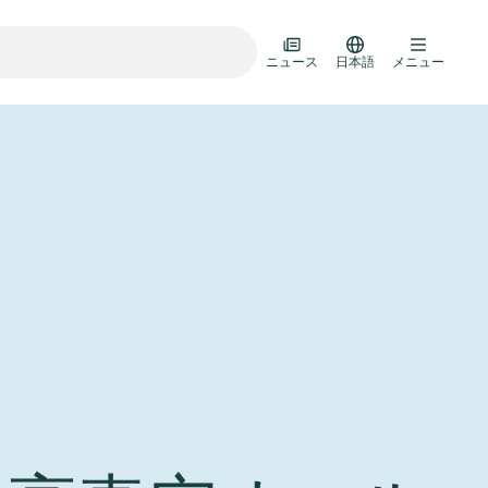
ニュース
日本語
メニュー
ランスファードア
ルチバルブユニット
ルブ設計オプション
R真空バルブカタログ
D HOC
7月 22, 2026
投資家情報
AD HOC
ルブ技術
Half-
VAT Media Release on