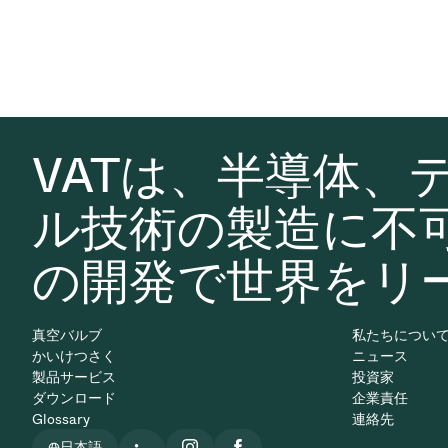
VATは、半導体、
ル技術の製造に不
の開発で世界をリ
真空バルブ
私たちについ
かいけつさく
ニュース
製品サービス
投資家
ダウンロード
企業責任
Glossary
連絡先
日本語