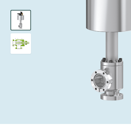
インベストリレーションズ
イオン注入
真空乾燥
を追求し、進歩を支えます。
術を革新
圧力リリーフ
研究分野
Analyst cover
す。
CVD
真空減菌
キャリア
ガス封入弁
あなたのアプ
Contact for i
OLEDのイン
医薬品の凍結
3ポジション
News service
サプライチェーンマネジメント
サブファブシ
バキュームチ
ダウンロード
緊急遮断/ビ
真空オールメ
Glossary
真空トランス
連絡先