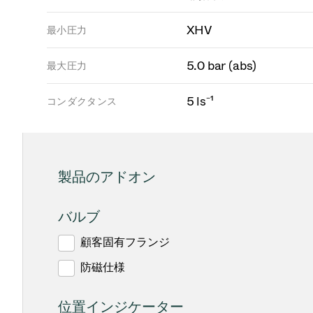
XHV
最小圧力
5.0 bar (abs)
最大圧力
5 ls⁻¹
コンダクタンス
製品のアドオン
バルブ
顧客固有フランジ
防磁仕様
位置インジケーター