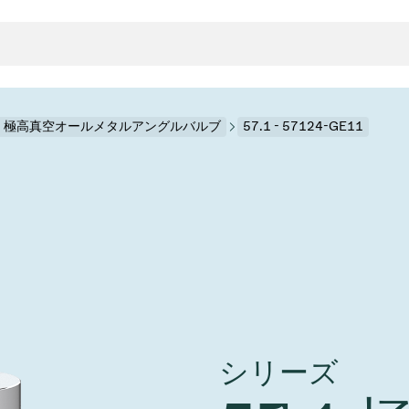
.1 極高真空オールメタルアングルバルブ
57.1 - 57124-GE11
クタとガスケット
ンポーネント
ールバルブ
ド＆レトロフィットソリューション
rts
真空ト
分野
接メタルベローズ
ーションバルブ
製造
真空マ
トロールとアイソレーション
のドライエッチング
の蒸着
ーション
ル
ルブ
学
ビス
bt
真空バ
グ
ステム
物理学
バルブ、インラインバルブ、シリンダーバルブ
サービス
ガバナンス
ITE
ステム
)
造
6
イベント情報
シリーズ
7月 22, 2026
投資家情報
A
イバルブ
センター
ing
真空バ
n Taiwan 2026で精密技
VAT Media Release on 
バルブ
r