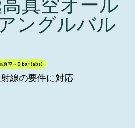
 極高真空オール
Acquisition of Atonarp
to Art. 53
Ad hoc announcement pursuant to Art. 53
アングルバル
LR
真空～5 bar (abs)
放射線の要件に対応