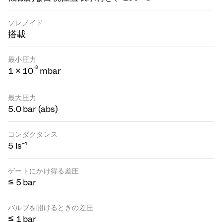
ソレノイド
搭載
最小圧力
-
8
1 × 10
mbar
最大圧力
5.0 bar (abs)
コンダクタンス
5 ls⁻¹
ゲートにかけ得る差圧
≤ 5 bar
バルブを開けるときの差圧
≤ 1 bar