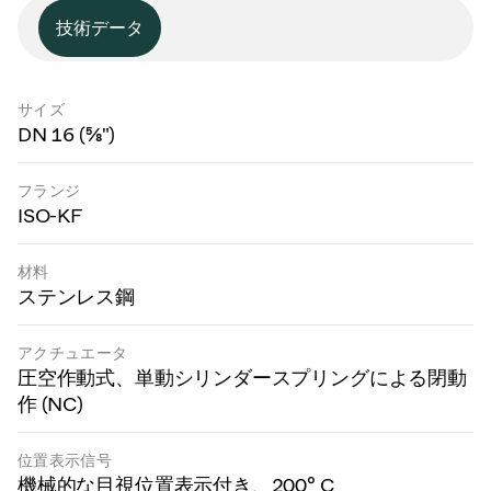
技術データ
サイズ
DN 16 (⅝")
フランジ
ISO-KF
材料
ステンレス鋼
アクチュエータ
圧空作動式、単動シリンダースプリングによる閉動
作 (NC)
位置表示信号
機械的な目視位置表示付き、200° C