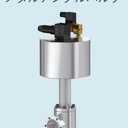
インベストリレーションズ
Semicon India 2026で精密技術を追求
Semic
真空アングルバルブ、インラインバルブ、シリンダーバル
OLED 蒸着
コーティング
結晶成長
固定価格修理サービス
コーポレートガバナンス
ブ
し、進歩を支えます。
新し、
キャリア
イオン注入
産業分野
真空乾燥
VATサービスセンター
General Meeting
真空バタフライバルブ
サプライチェーンマネジメント
CVD
真空減菌
発電
Event calendar
真空振り子式バルブ
ダウンロード
OLEDのインクジェット印刷
医薬品の凍結乾燥
研究分野
Analyst coverage
圧力リリーフ／ベントバルブ
Glossary
サブファブシステム
あなたのアプリケーション
Contact for investors
ガス封入弁
連絡先
News services
3ポジションバルブ
バキュームチェックバルブ
緊急遮断/ビームストッパーバルブ
真空オールメタルバルブ