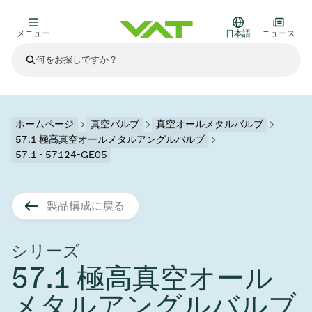
メニュー
日本語
ニュース
最新ニュース
すべてのニュースを見る
VATについて
ホームページ
真空バルブ
真空オールメタルバルブ
57.1 極高真空オールメタルアングルバルブ
真空バルブ
57.1 - 57124-GE05
その他製品
フランジコネクタとガスケット
医療・医薬品分野
製品構成に戻る
かいけつさく
真空コントロールバルブ
半導体製造
プロセスコントロールとアイソレーション
ディスプレイのドライエッチング
真空炉
太陽電池薄膜の蒸着
宇宙シミュレーション
アップグレード＆レトロフィットソリューション
Financial reports
モーションコンポーネント
科学機器
シリーズ
製品サービス
真空アイソレーションバルブ
基板搬送
ディスプレイ製造
スパッタリング
真空輸送
サブファブシステム
高エネルギー物理学
スペアパーツ
Presentations
VATエッジ溶接メタルベローズ
57.1 極高真空オール
企業責任
真空ゲートバルブ
サブファブシステム
薄膜封止(CVD)
科学機器と医学
バッテリー製造
標準修理サービス
Shares and debt
メタルアングルバルブ
真空モジュール
9月 17, 2026
イベント情報
9月 2, 2