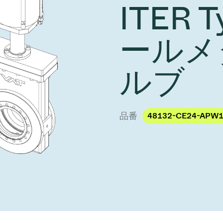
ITER T
し、未来を実現しま
year 2026 Results
／ベントバルブ
age
Ad hoc announcement pursuant 
リケーション
nvestors
LR
ールメ
クジェット印刷
乾燥
バルブ
s
ステム
ェックバルブ
ルブ
ームストッパーバルブ
タルバルブ
品番
48132-CE24-APW
ファーバルブ