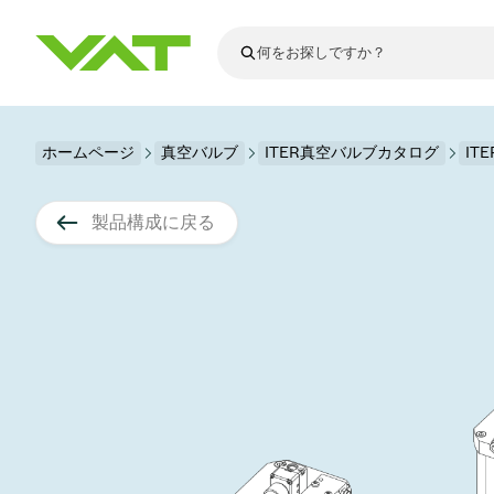
最新ニュース
ホームページ
真空バルブ
ITER真空バルブカタログ
すべてのニュースを見る
IT
VATについて
真空バルブ
製品構成に戻る
フランジコネ
その他製品
モーションコ
真空コントロ
半導体製造
アップグレー
Financial repo
医療・医薬品
VATエッジ溶
真空アイソレ
ディスプレイ
スペアパーツ
Presentations
かいけつさく
科学機器
プロセスコン
ディスプレイ
真空炉
太陽電池薄膜
宇宙シミュレ
真空モジュー
真空ゲートバ
科学機器と医
標準修理サー
Shares and de
基板搬送
スパッタリン
真空輸送
サブファブシ
高エネルギー
製品サービス
真空アングル
コーティング
固定価格修理
コーポレート
サブファブシ
薄膜封止(CVD
バッテリー製
9月 17, 2026
イベント情報
9月 2, 202
真空バタフラ
産業分野
VATサービス
General Meet
企業責任
OLED 蒸着
結晶成長
Semicon India 2026で精密技術
Semico
真空振り子式
発電
Event calenda