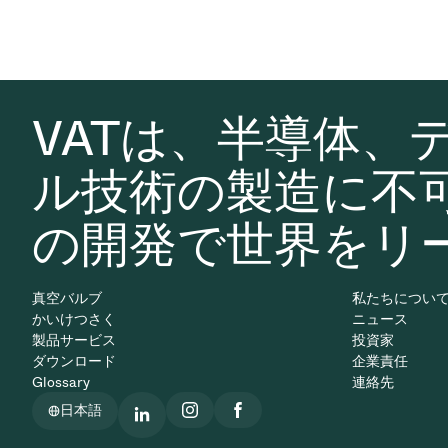
VATは、半導体、
ル技術の製造に不
の開発で世界をリ
真空バルブ
私たちについ
かいけつさく
ニュース
製品サービス
投資家
ダウンロード
企業責任
Glossary
連絡先
日本語