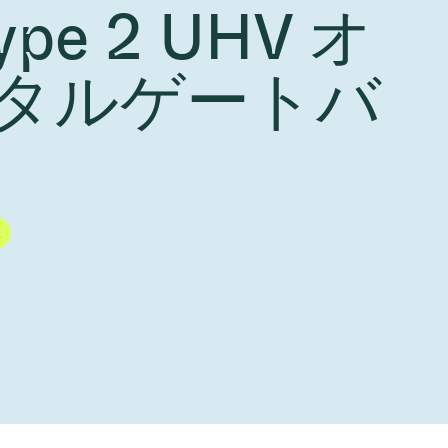
ype 2 UHV オ
Acquisition of Atonarp
to Art. 53
Ad hoc announcement pursuant to Art. 53
LR
タルゲートバ
1