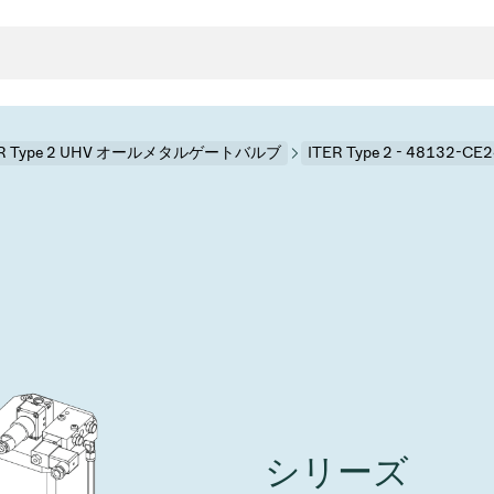
ER Type 2 UHV オールメタルゲートバルブ
ITER Type 2 - 48132-C
クタとガスケット
ンポーネント
ールバルブ
ド＆レトロフィットソリューション
rts
真空ト
分野
接メタルベローズ
ーションバルブ
製造
真空マ
トロールとアイソレーション
のドライエッチング
の蒸着
ーション
ル
ルブ
学
ビス
bt
真空バ
グ
ステム
物理学
バルブ、インラインバルブ、シリンダーバルブ
サービス
ガバナンス
ITE
ステム
)
造
6
イベント情報
7月 22, 2026
投資家情報
A
イバルブ
センター
ing
真空バ
シリーズ
n Taiwan 2026で精密技
VAT Media Release on 
バルブ
r