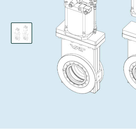
インベストリレーションズ
イオン注入
真空乾燥
を追求し、進歩を支えます。
術を革新
圧力リリーフ
研究分野
Analyst cover
す。
CVD
真空減菌
キャリア
ガス封入弁
あなたのアプ
Contact for i
OLEDのイン
医薬品の凍結
3ポジション
News service
サプライチェーンマネジメント
サブファブシ
バキュームチ
ダウンロード
緊急遮断/ビ
真空オールメ
Glossary
真空トランス
連絡先