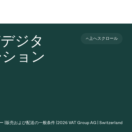
びデジタ
上へスクロール
ーション
 |
販売および配送の一般条件 |
2026 VAT Group AG | Switzerland