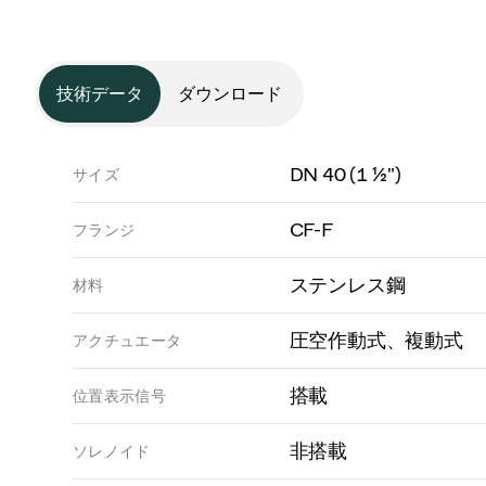
技術データ
ダウンロード
DN 40 (1 ½")
サイズ
CF-F
フランジ
ステンレス鋼
材料
圧空作動式、複動式
アクチュエータ
搭載
位置表示信号
非搭載
ソレノイド