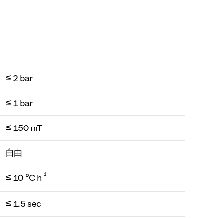
≤ 2 bar
≤ 1 bar
≤ 150 mT
自由
-1
≤ 10 °C h
≤ 1.5 sec