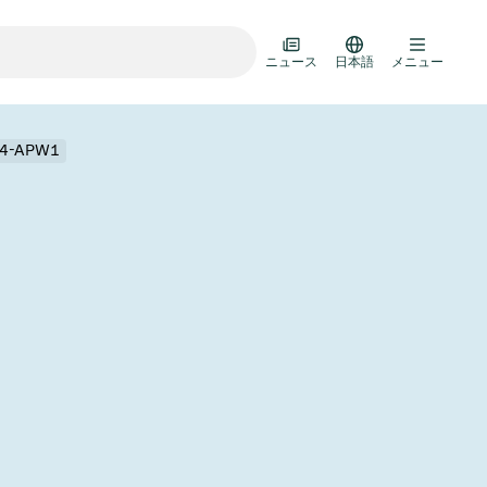
ニュース
日本語
メニュー
E24-APW1
ランスファードア
ルチバルブユニット
ルブ設計オプション
R真空バルブカタログ
D HOC
7月 22, 2026
投資家情報
AD HOC
ルブ技術
Half-
VAT Media Release on