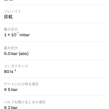
ソレノイド
搭載
最小圧力
-
7
1 × 10
mbar
最大圧力
5.0 bar (abs)
コンダクタンス
80 ls⁻¹
ゲートにかけ得る差圧
≤ 5 bar
バルブを開けるときの差圧
≤ 2 bar