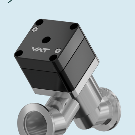
インベストリレーションズ
Semicon India 2026で精密技術を追求
Semic
真空アングルバルブ、インラインバルブ、シリンダーバル
OLED 蒸着
コーティング
結晶成長
固定価格修理サービス
コーポレートガバナンス
ブ
し、進歩を支えます。
新し、
キャリア
イオン注入
産業分野
真空乾燥
VATサービスセンター
General Meeting
真空バタフライバルブ
サプライチェーンマネジメント
CVD
真空減菌
発電
Event calendar
真空振り子式バルブ
ダウンロード
OLEDのインクジェット印刷
医薬品の凍結乾燥
研究分野
Analyst coverage
圧力リリーフ／ベントバルブ
Glossary
サブファブシステム
あなたのアプリケーション
Contact for investors
ガス封入弁
連絡先
News services
3ポジションバルブ
バキュームチェックバルブ
緊急遮断/ビームストッパーバルブ
真空オールメタルバルブ