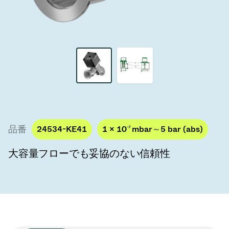
真空トランスファーバルブ
真空トランスファードア
真空マルチバルブユニット
真空バルブ設計オプション
ITER真空バルブカタログ
品番
24534-KE41
1 × 10
-7
mbar～5 bar (abs)
真空バルブ技術
大容量フローでも妥協のない信頼性