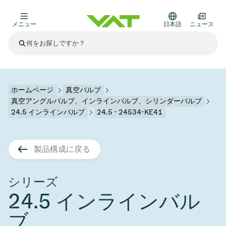
メニュー
日本語
ニュース
最新ニュース
すべてのニュースを見る
VATについて
ホームページ
真空バルブ
真空アングルバルブ、インラインバルブ、シリンダーバルブ
真空バルブ
24.5 インラインバルブ
24.5 - 24534-KE41
その他製品
フランジコネクタとガスケット
医療・医薬品分野
製品構成に戻る
かいけつさく
真空コントロールバルブ
半導体製造
プロセスコントロールとアイソレーション
ディスプレイのドライエッチング
真空炉
太陽電池薄膜の蒸着
宇宙シミュレーション
アップグレード＆レトロフィットソリューション
Financial reports
モーションコンポーネント
科学機器
シリーズ
製品サービス
真空アイソレーションバルブ
基板搬送
ディスプレイ製造
スパッタリング
真空輸送
サブファブシステム
高エネルギー物理学
スペアパーツ
Presentations
VATエッジ溶接メタルベローズ
24.5 インラインバル
企業責任
真空ゲートバルブ
サブファブシステム
薄膜封止(CVD)
科学機器と医学
バッテリー製造
標準修理サービス
Shares and debt
ブ
真空モジュール
9月 17, 2026
イベント情報
9月 2, 2