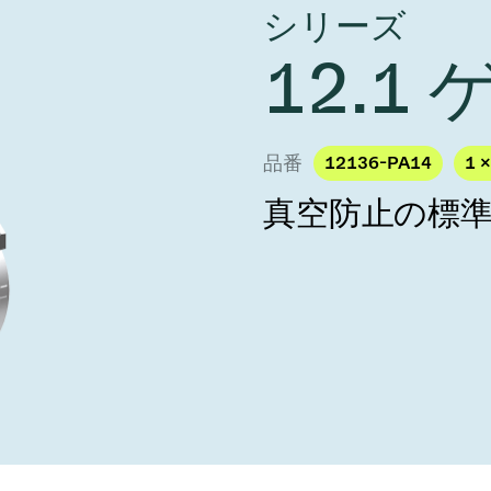
し、未来を実現しま
シリーズ
year 2026 Results
／ベントバルブ
age
Ad hoc announcement pursuant 
12.1
リケーション
nvestors
LR
クジェット印刷
乾燥
バルブ
s
ステム
ェックバルブ
品番
12136-PA14
1 ×
ームストッパーバルブ
真空防止の標
タルバルブ
ファーバルブ