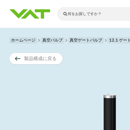
最新ニュース
ホームページ
真空バルブ
真空ゲートバルブ
すべてのニュースを見る
12.1 ゲ
VATについて
真空バルブ
製品構成に戻る
フランジコネ
その他製品
モーションコ
真空コントロ
半導体製造
アップグレー
Financial repo
医療・医薬品
VATエッジ溶
真空アイソレ
ディスプレイ
スペアパーツ
Presentations
かいけつさく
科学機器
プロセスコン
ディスプレイ
真空炉
太陽電池薄膜
宇宙シミュレ
真空モジュー
真空ゲートバ
科学機器と医
標準修理サー
Shares and de
基板搬送
スパッタリン
真空輸送
サブファブシ
高エネルギー
製品サービス
真空アングル
コーティング
固定価格修理
コーポレート
サブファブシ
薄膜封止(CVD
バッテリー製
9月 17, 2026
イベント情報
9月 2, 202
真空バタフラ
産業分野
VATサービス
General Meet
企業責任
OLED 蒸着
結晶成長
Semicon India 2026で精密技術
Semico
真空振り子式
発電
Event calenda