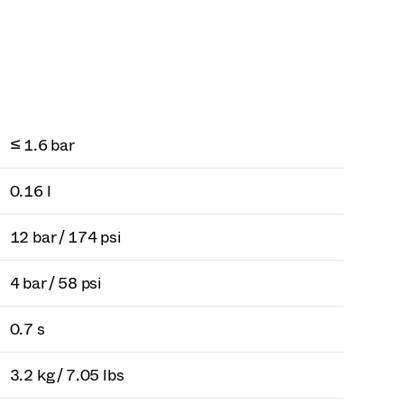
≤ 1.6 bar
0.16 l
12 bar / 174 psi
4 bar / 58 psi
0.7 s
3.2 kg / 7.05 lbs