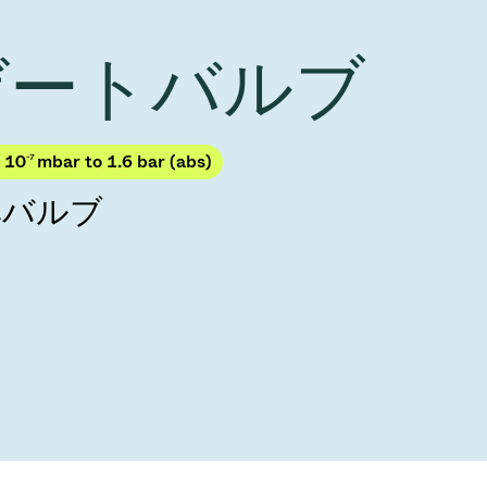
Acquisition of Atonarp
to Art. 53
Ad hoc announcement pursuant to Art. 53
 ゲートバルブ
LR
 10
-7
mbar to 1.6 bar (abs)
準バルブ