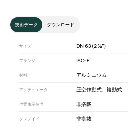
技術データ
ダウンロード
DN 63 (2 ½")
サイズ
ISO-F
フランジ
アルミニウム
材料
圧空作動式、複動式
アクチュエータ
非搭載
位置表示信号
非搭載
ソレノイド