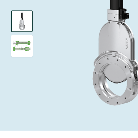
インベストリレーションズ
イオン注入
真空乾燥
を追求し、進歩を支えます。
術を革新
圧力リリーフ
研究分野
Analyst cover
す。
CVD
真空減菌
キャリア
ガス封入弁
あなたのアプ
Contact for i
OLEDのイン
医薬品の凍結
3ポジション
News service
サプライチェーンマネジメント
サブファブシ
バキュームチ
ダウンロード
緊急遮断/ビ
真空オールメ
Glossary
真空トランス
連絡先