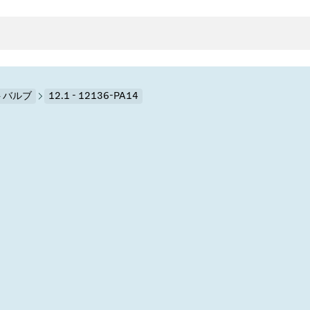
ートバルブ
12.1 - 12136-PA14
クタとガスケット
ンポーネント
ールバルブ
ド＆レトロフィットソリューション
rts
真空ト
分野
接メタルベローズ
ーションバルブ
製造
真空マ
トロールとアイソレーション
のドライエッチング
の蒸着
ーション
ル
ルブ
学
ビス
bt
真空バ
グ
ステム
物理学
バルブ、インラインバルブ、シリンダーバルブ
サービス
ガバナンス
ITE
ステム
)
造
6
イベント情報
7月 22, 2026
投資家情報
A
イバルブ
センター
ing
真空バ
n Taiwan 2026で精密技
VAT Media Release on 
バルブ
r