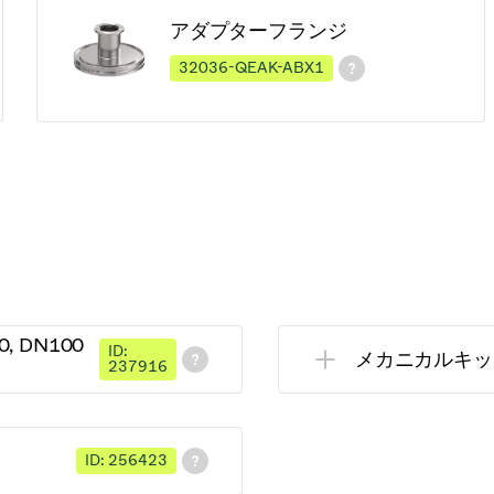
アダプターフランジ
32036-QEAK-ABX1
0, DN100
ID:
メカニカルキット 0
237916
ID: 256423