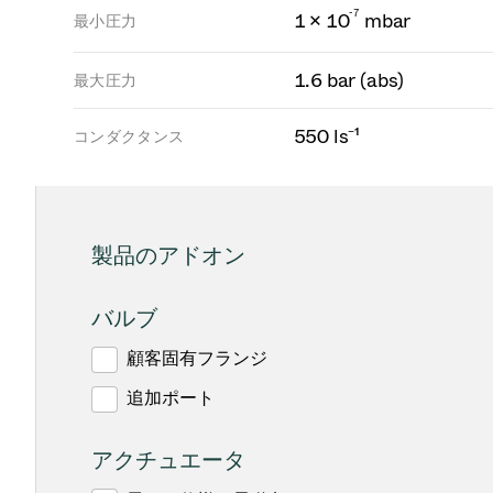
-
7
1 × 10
mbar
最小圧力
1.6 bar (abs)
最大圧力
550 ls⁻¹
コンダクタンス
製品のアドオン
バルブ
顧客固有フランジ
追加ポート
アクチュエータ