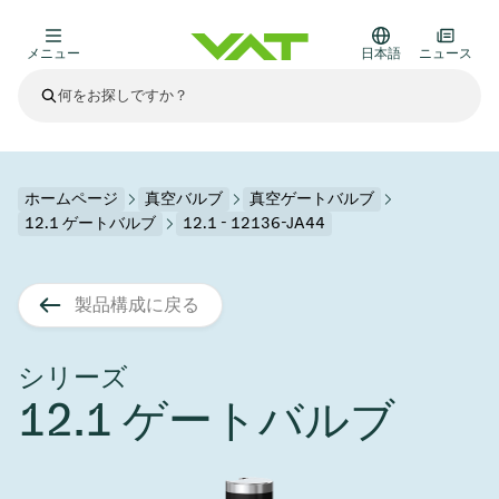
メニュー
日本語
ニュース
最新ニュース
すべてのニュースを見る
VATについて
ホームページ
真空バルブ
真空ゲートバルブ
12.1 ゲートバルブ
12.1 - 12136-JA44
真空バルブ
その他製品
製品構成に戻る
フランジコネクタとガスケット
医療・医薬品分野
かいけつさく
真空コントロールバルブ
半導体製造
プロセスコントロールとアイソレーション
ディスプレイのドライエッチング
真空炉
太陽電池薄膜の蒸着
宇宙シミュレーション
アップグレード＆レトロフィットソリューション
Financial reports
モーションコンポーネント
科学機器
シリーズ
製品サービス
12.1 ゲートバルブ
真空アイソレーションバルブ
基板搬送
ディスプレイ製造
スパッタリング
真空輸送
サブファブシステム
高エネルギー物理学
スペアパーツ
Presentations
VATエッジ溶接メタルベローズ
企業責任
真空ゲートバルブ
サブファブシステム
薄膜封止(CVD)
科学機器と医学
バッテリー製造
標準修理サービス
Shares and debt
真空モジュール
9月 17, 2026
イベント情報
9月 2, 2