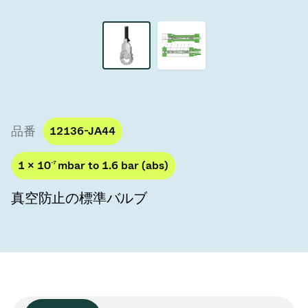
真空トランスファーバルブ
真空トランスファードア
真空マルチバルブユニット
真空バルブ設計オプション
品番
12136-JA44
ITER真空バルブカタログ
1 × 10
-7
mbar to 1.6 bar (abs)
真空バルブ技術
真空防止の標準バルブ