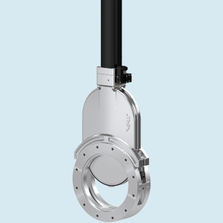
インベストリレーションズ
Semicon India 2026で精密技術を追求
Semic
真空アングルバルブ、インラインバルブ、シリンダーバル
OLED 蒸着
コーティング
結晶成長
固定価格修理サービス
コーポレートガバナンス
ブ
し、進歩を支えます。
新し、
キャリア
イオン注入
産業分野
真空乾燥
VATサービスセンター
General Meeting
真空バタフライバルブ
サプライチェーンマネジメント
CVD
真空減菌
発電
Event calendar
真空振り子式バルブ
ダウンロード
OLEDのインクジェット印刷
医薬品の凍結乾燥
研究分野
Analyst coverage
圧力リリーフ／ベントバルブ
Glossary
サブファブシステム
あなたのアプリケーション
Contact for investors
ガス封入弁
連絡先
News services
3ポジションバルブ
バキュームチェックバルブ
緊急遮断/ビームストッパーバルブ
真空オールメタルバルブ