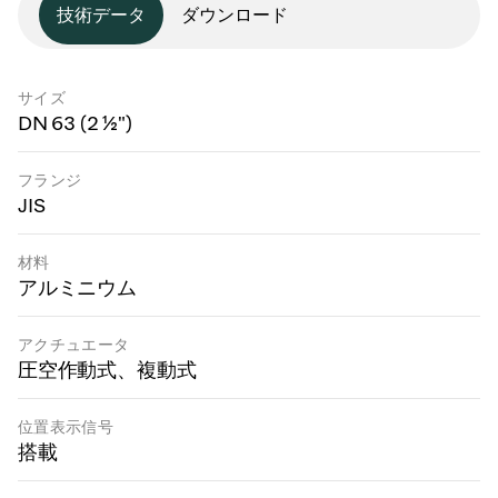
技術データ
ダウンロード
サイズ
DN 63 (2 ½")
フランジ
JIS
材料
アルミニウム
アクチュエータ
圧空作動式、複動式
位置表示信号
搭載