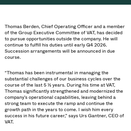
真空トランスファーバルブ
真空トランスファードア
Thomas Berden, Chief Operating Officer and a member
of the Group Executive Committee of VAT, has decided
真空マルチバルブユニット
to pursue opportunities outside the company. He will
continue to fulfill his duties until early Q4 2026.
真空バルブ設計オプション
Succession arrangements will be announced in due
course.
ITER真空バルブカタログ
“Thomas has been instrumental in managing the
substantial challenges of our business cycles over the
真空バルブ技術
course of the last 5 ½ years. During his time at VAT,
Thomas significantly strengthened and modernized the
company's operational capabilities, leaving behind a
strong team to execute the ramp and continue the
growth path in the years to come. I wish him every
success in his future career,” says Urs Gantner, CEO of
VAT.