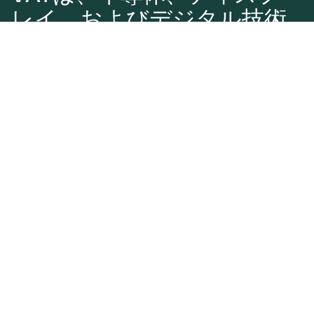
レイ、およびデジタル技術
の製造に不可欠な高真空ソ
リューションの開発で世界
をリードしています。
真空バルブ
かいけつさく
製品サービス
ダウンロード
Glossary
私たちについて
ニュース
投資家
企業責任
連絡先
日本語