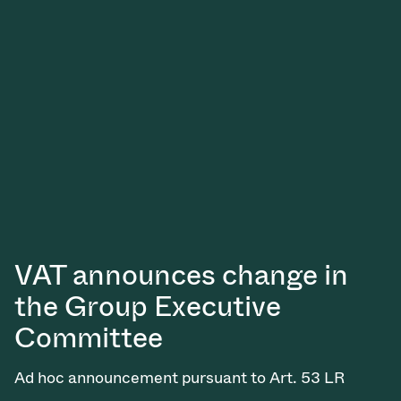
インベストリレーションズ
Semicon India 2026で精密技術を追求
Semic
真空アングルバルブ、インラインバルブ、シリンダーバル
OLED 蒸着
コーティング
結晶成長
固定価格修理サービス
コーポレートガバナンス
ブ
し、進歩を支えます。
新し、
キャリア
イオン注入
産業分野
真空乾燥
VATサービスセンター
General Meeting
真空バタフライバルブ
サプライチェーンマネジメント
CVD
真空減菌
発電
Event calendar
真空振り子式バルブ
ダウンロード
OLEDのインクジェット印刷
医薬品の凍結乾燥
研究分野
Analyst coverage
圧力リリーフ／ベントバルブ
Glossary
サブファブシステム
あなたのアプリケーション
Contact for investors
ガス封入弁
連絡先
News services
3ポジションバルブ
VAT announces change in
バキュームチェックバルブ
the Group Executive
Committee
緊急遮断/ビームストッパーバルブ
Ad hoc announcement pursuant to Art. 53 LR
真空オールメタルバルブ