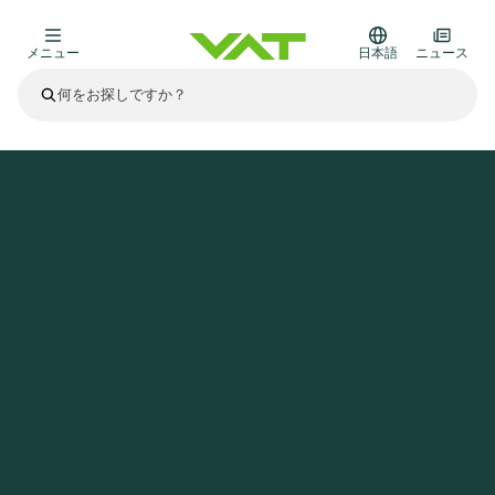
メニュー
日本語
ニュース
最新ニュース
すべてのニュースを見る
VATについて
ホームページ
ニュース
VAT announces change in the Group Executive Committee
真空バルブ
その他製品
フランジコネクタとガスケット
医療・医薬品分野
かいけつさく
真空コントロールバルブ
半導体製造
プロセスコントロールとアイソレーション
ディスプレイのドライエッチング
真空炉
太陽電池薄膜の蒸着
宇宙シミュレーション
アップグレード＆レトロフィットソリューション
Financial reports
モーションコンポーネント
科学機器
製品サービス
真空アイソレーションバルブ
基板搬送
ディスプレイ製造
スパッタリング
真空輸送
サブファブシステム
高エネルギー物理学
スペアパーツ
Presentations
VATエッジ溶接メタルベローズ
企業責任
真空ゲートバルブ
サブファブシステム
薄膜封止(CVD)
科学機器と医学
バッテリー製造
標準修理サービス
Shares and debt
真空モジュール
9月 17, 2026
イベント情報
9月 2, 2