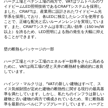
ハーグ工場とペナン工場の両方で、VATはツムトベルのワ
イドビームLED照明技術であるCRAFTシステムを採用し
ました。CRAFTは、産業用に設計されたワイドビーム光
学系を採用しており、各LEDに独立したレンズを使用する
ことで、正確な配光と広いルーメンレンジを実現していま
す。また、CRAFTシステムは非常に高い効率（150 lm/W
以上）を誇るため、LED照明による熱の発生を大幅に抑え
ることができます。
壁の断熱もパッケージの一部
ハーグ工場とペナン工場のエネルギー効率をさらに高める
ために、VATは両工場の壁と天井の断熱材を継続的に改良
しています。
ハインツ・マルクリは、「VATの新しい建物はすべて、ス
イス気候財団が定めた建物の断熱性に関する現行の最高基
準を満たしています。しかし、私たちのインフラは新しい
建物と古い建物の両方で構成されているため、常に断熱基
準を最新のレベルにアップグレードしています。ハーグと