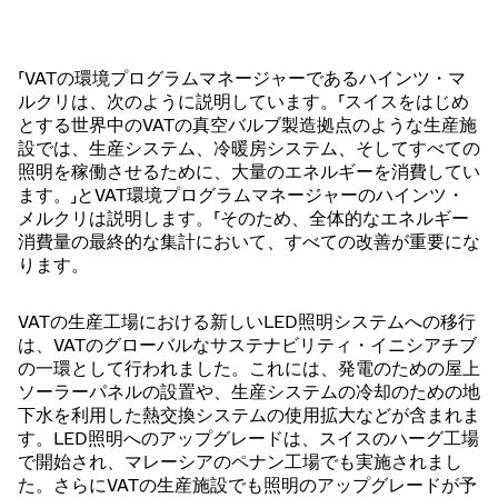
「VATの環境プログラムマネージャーであるハインツ・マ
ルクリは、次のように説明しています。「スイスをはじめ
とする世界中のVATの真空バルブ製造拠点のような生産施
設では、生産システム、冷暖房システム、そしてすべての
照明を稼働させるために、大量のエネルギーを消費してい
ます。」とVAT環境プログラムマネージャーのハインツ・
メルクリは説明します。「そのため、全体的なエネルギー
消費量の最終的な集計において、すべての改善が重要にな
ります。
VATの生産工場における新しいLED照明システムへの移行
は、VATのグローバルなサステナビリティ・イニシアチブ
の一環として行われました。これには、発電のための屋上
ソーラーパネルの設置や、生産システムの冷却のための地
下水を利用した熱交換システムの使用拡大などが含まれま
す。LED照明へのアップグレードは、スイスのハーグ工場
で開始され、マレーシアのペナン工場でも実施されまし
た。さらにVATの生産施設でも照明のアップグレードが予