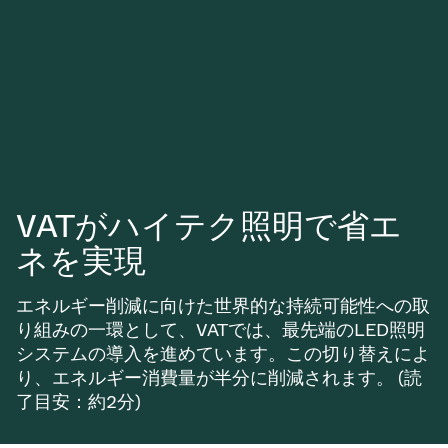
真空トランスファーバルブ
真空トランスファードア
真空マルチバルブユニット
真空バルブ設計オプション
VATがハイテク照明で省エ
ITER真空バルブカタログ
ネを実現
真空バルブ技術
エネルギー削減に向けた世界的な持続可能性への取
り組みの一環として、VATでは、最先端のLED照明
システムの導入を進めています。この切り替えによ
り、エネルギー消費量が半分に削減されます。 (読
了目安：約2分)