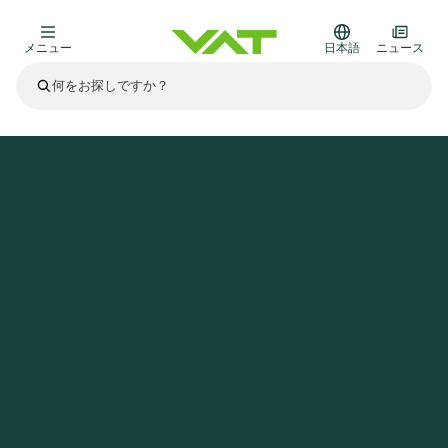
メニュー
日本語
ニュース
最新ニュース
すべてのニュースを見る
VATについて
ホームページ
ニュース
VATがハイテク照明で省エネを実現
真空バルブ
その他製品
フランジコネクタとガスケット
医療・医薬品分野
かいけつさく
真空コントロールバルブ
半導体製造
プロセスコントロールとアイソレーション
ディスプレイのドライエッチング
真空炉
太陽電池薄膜の蒸着
宇宙シミュレーション
アップグレード＆レトロフィットソリューション
Financial reports
モーションコンポーネント
科学機器
製品サービス
真空アイソレーションバルブ
基板搬送
ディスプレイ製造
スパッタリング
真空輸送
サブファブシステム
高エネルギー物理学
スペアパーツ
Presentations
VATエッジ溶接メタルベローズ
企業責任
真空ゲートバルブ
サブファブシステム
薄膜封止(CVD)
科学機器と医学
バッテリー製造
標準修理サービス
Shares and debt
真空モジュール
9月 17, 2026
イベント情報
9月 2, 2