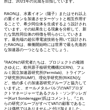
所は、2021年の完成を目指しています。
RAONは、水素イオン（陽子）またはそれ以上
の重イオンを加速させターゲットと相互作用す
ることで、希少同位体を生成するよう設計され
ています。その結果生じる現象を分析して、新
たな気性同位体の特徴を明らかにしていきま
す。最先端の超伝導電波技術を用いて設計され
たRAONは、稼働開始時には世界で最も先進的
な加速器の一つとなることでしょう。
「RAONの研究者たちは、プロジェクトの複雑
さゆえに、欧州原子核研究機構(CERN)、フェ
ルミ国立加速器研究所(Fermilab)、トライアン
フ研究所(RIUMF)、理化学研究所(RIKEN)な
ど、他の多くの加速器研究グループと協力して
います」と、オールメタルバルブのVATプロダ
クトマネージャーであるクルト・ソンデッレガ
ー(Kurt Sonderegger)氏はコメントし、「これ
らの研究グループがすべてVATの顧客であるこ
とは偶然ではありません」と付け加えました。