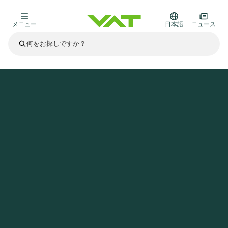
メニュー
日本語
ニュース
最新ニュース
すべてのニュースを見る
VATについて
ホームページ
ケーススタディ
韓国型重イオン加速器RAONにVATの技術が採用される
真空バルブ
その他製品
フランジコネクタとガスケット
医療・医薬品分野
かいけつさく
真空コントロールバルブ
半導体製造
プロセスコントロールとアイソレーション
ディスプレイのドライエッチング
真空炉
太陽電池薄膜の蒸着
宇宙シミュレーション
アップグレード＆レトロフィットソリューション
Financial reports
モーションコンポーネント
科学機器
製品サービス
真空アイソレーションバルブ
基板搬送
ディスプレイ製造
スパッタリング
真空輸送
サブファブシステム
高エネルギー物理学
スペアパーツ
Presentations
VATエッジ溶接メタルベローズ
企業責任
真空ゲートバルブ
サブファブシステム
薄膜封止(CVD)
科学機器と医学
バッテリー製造
標準修理サービス
Shares and debt
真空モジュール
9月 17, 2026
イベント情報
9月 2, 2