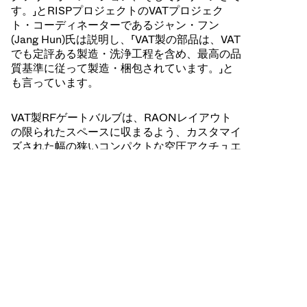
す。」とRISPプロジェクトのVATプロジェク
ト・コーディネーターであるジャン・フン
(Jang Hun)氏は説明し、「VAT製の部品は、VAT
でも定評ある製造・洗浄工程を含め、最高の品
質基準に従って製造・梱包されています。」と
も言っています。
VAT製RFゲートバルブは、RAONレイアウト
の限られたスペースに収まるよう、カスタマイ
ズされた幅の狭いコンパクトな空圧アクチュエ
ータを採用しています。RISPは3段階の長期間
にわたって実現されたため、バルブが設置され
るまで確実に保管できることが重要でした。銀
メッキで仕上げられたバルブ内部にある部品の
一部の酸化を防ぐために、バルブはVATの長期
パッケージで納品されました。
VAT製オールメタルバルブは、加速器やシンク
ロトロンで使用される真空バルブの世界的な標
準となっており、特にRAONの超伝導高周波