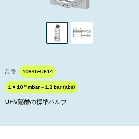
真空トランスファーバルブ
真空トランスファードア
真空マルチバルブユニット
真空バルブ設計オプション
ITER真空バルブカタログ
品番
10846-UE14
真空バルブ技術
1 × 10
-10
mbar～1.2 bar (abs)
UHV隔離の標準バルブ