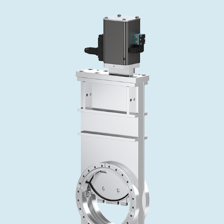
インベストリレーションズ
Semicon India 2026で精密技術を追求
Semic
真空アングルバルブ、インラインバルブ、シリンダーバル
OLED 蒸着
コーティング
結晶成長
固定価格修理サービス
コーポレートガバナンス
ブ
し、進歩を支えます。
新し、
キャリア
イオン注入
産業分野
真空乾燥
VATサービスセンター
General Meeting
真空バタフライバルブ
サプライチェーンマネジメント
CVD
真空減菌
発電
Event calendar
真空振り子式バルブ
ダウンロード
OLEDのインクジェット印刷
医薬品の凍結乾燥
研究分野
Analyst coverage
圧力リリーフ／ベントバルブ
Glossary
サブファブシステム
あなたのアプリケーション
Contact for investors
ガス封入弁
連絡先
News services
3ポジションバルブ
バキュームチェックバルブ
緊急遮断/ビームストッパーバルブ
真空オールメタルバルブ