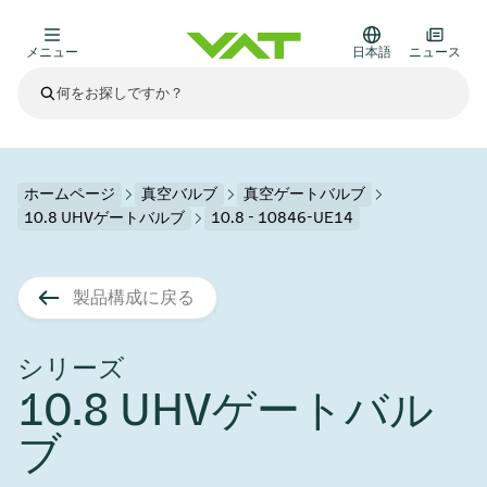
メニュー
日本語
ニュース
最新ニュース
すべてのニュースを見る
VATについて
ホームページ
真空バルブ
真空ゲートバルブ
10.8 UHVゲートバルブ
10.8 - 10846-UE14
真空バルブ
その他製品
製品構成に戻る
フランジコネクタとガスケット
医療・医薬品分野
かいけつさく
真空コントロールバルブ
半導体製造
プロセスコントロールとアイソレーション
ディスプレイのドライエッチング
真空炉
太陽電池薄膜の蒸着
宇宙シミュレーション
アップグレード＆レトロフィットソリューション
Financial reports
モーションコンポーネント
科学機器
シリーズ
製品サービス
10.8 UHVゲートバル
真空アイソレーションバルブ
基板搬送
ディスプレイ製造
スパッタリング
真空輸送
サブファブシステム
高エネルギー物理学
スペアパーツ
Presentations
VATエッジ溶接メタルベローズ
ブ
企業責任
真空ゲートバルブ
サブファブシステム
薄膜封止(CVD)
科学機器と医学
バッテリー製造
標準修理サービス
Shares and debt
真空モジュール
9月 17, 2026
イベント情報
9月 2, 2