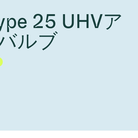
Acquisition of Atonarp
Type 25 UHVア
to Art. 53
Ad hoc announcement pursuant to Art. 53
LR
バルブ