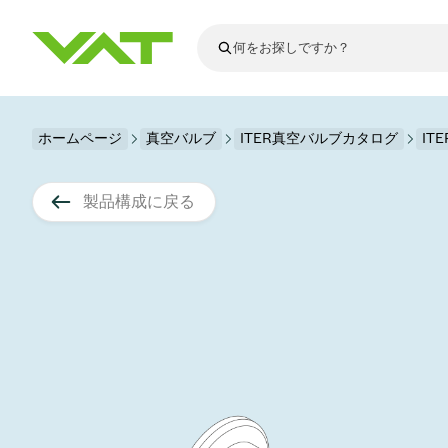
最新ニュース
ホームページ
真空バルブ
ITER真空バルブカタログ
すべてのニュースを見る
IT
VATについて
真空バルブ
製品構成に戻る
フランジコネ
その他製品
モーションコ
真空コントロ
半導体製造
アップグレー
Financial repo
医療・医薬品
VATエッジ溶
真空アイソレ
ディスプレイ
スペアパーツ
Presentations
かいけつさく
科学機器
プロセスコン
ディスプレイ
真空炉
太陽電池薄膜
宇宙シミュレ
真空モジュー
真空ゲートバ
科学機器と医
標準修理サー
Shares and de
基板搬送
スパッタリン
真空輸送
サブファブシ
高エネルギー
製品サービス
真空アングル
コーティング
固定価格修理
コーポレート
サブファブシ
薄膜封止(CVD
バッテリー製
9月 17, 2026
イベント情報
9月 2, 202
真空バタフラ
産業分野
VATサービス
General Meet
企業責任
OLED 蒸着
結晶成長
Semicon India 2026で精密技術
Semico
真空振り子式
発電
Event calenda