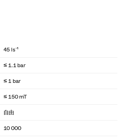
45 ls⁻¹
≤ 1.1 bar
≤ 1 bar
≤ 150 mT
自由
10 000