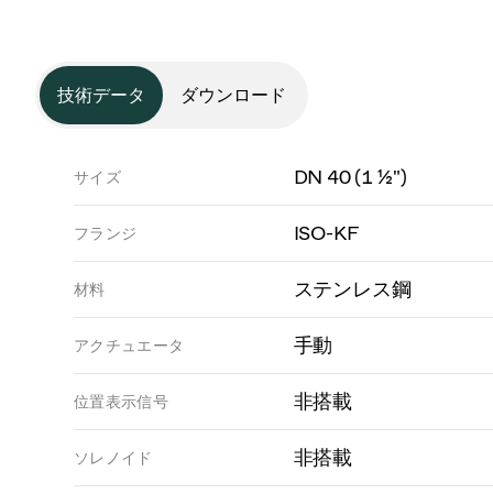
技術データ
ダウンロード
DN 40 (1 ½")
サイズ
ISO-KF
フランジ
ステンレス鋼
材料
手動
アクチュエータ
非搭載
位置表示信号
非搭載
ソレノイド