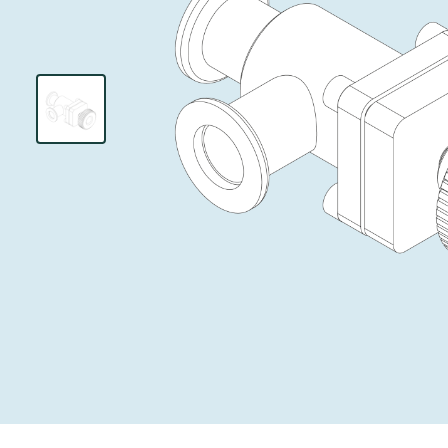
インベストリレーションズ
イオン注入
真空乾燥
を追求し、進歩を支えます。
術を革新
圧力リリーフ
研究分野
Analyst cover
す。
CVD
真空減菌
キャリア
ガス封入弁
あなたのアプ
Contact for i
OLEDのイン
医薬品の凍結
3ポジション
News service
サプライチェーンマネジメント
サブファブシ
バキュームチ
ダウンロード
緊急遮断/ビ
真空オールメ
Glossary
真空トランス
連絡先