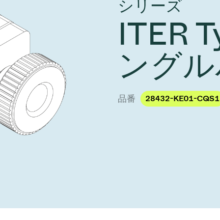
シリーズ
し、未来を実現しま
year 2026 Results
／ベントバルブ
age
ITER 
Ad hoc announcement pursuant 
リケーション
nvestors
LR
クジェット印刷
乾燥
バルブ
s
ングル
ステム
ェックバルブ
ームストッパーバルブ
品番
28432-KE01-CQS1
タルバルブ
ファーバルブ