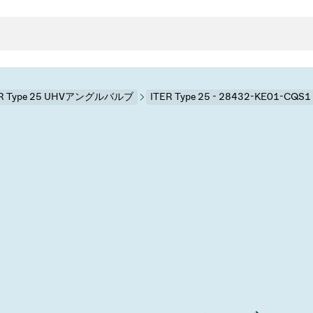
ER Type 25 UHVアングルバルブ
ITER Type 25 - 28432-KE01-CQS1
クタとガスケット
ンポーネント
ールバルブ
ド＆レトロフィットソリューション
rts
真空ト
分野
接メタルベローズ
ーションバルブ
製造
真空マ
トロールとアイソレーション
のドライエッチング
の蒸着
ーション
ル
ルブ
学
ビス
bt
真空バ
グ
ステム
物理学
バルブ、インラインバルブ、シリンダーバルブ
サービス
ガバナンス
ITE
ステム
)
造
6
イベント情報
7月 22, 2026
投資家情報
A
イバルブ
センター
ing
真空バ
n Taiwan 2026で精密技
VAT Media Release on 
バルブ
r