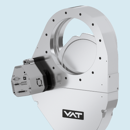
インベストリレーションズ
Semicon India 2026で精密技術を追求
Semic
真空アングルバルブ、インラインバルブ、シリンダーバル
OLED 蒸着
コーティング
結晶成長
固定価格修理サービス
コーポレートガバナンス
ブ
し、進歩を支えます。
新し、
キャリア
イオン注入
産業分野
真空乾燥
VATサービスセンター
General Meeting
真空バタフライバルブ
サプライチェーンマネジメント
CVD
真空減菌
発電
Event calendar
真空振り子式バルブ
ダウンロード
OLEDのインクジェット印刷
医薬品の凍結乾燥
研究分野
Analyst coverage
圧力リリーフ／ベントバルブ
Glossary
サブファブシステム
あなたのアプリケーション
Contact for investors
ガス封入弁
連絡先
News services
3ポジションバルブ
バキュームチェックバルブ
緊急遮断/ビームストッパーバルブ
真空オールメタルバルブ