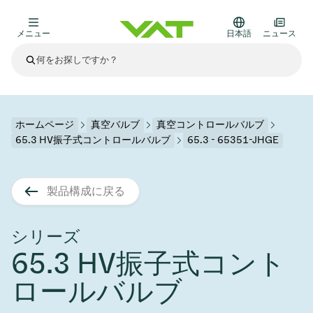
メニュー
日本語
ニュース
最新ニュース
すべてのニュースを見る
VATについて
ホームページ
真空バルブ
真空コントロールバルブ
65.3 HV振子式コントロールバルブ
65.3 - 65351-JHGE
真空バルブ
その他製品
製品構成に戻る
フランジコネクタとガスケット
医療・医薬品分野
かいけつさく
真空コントロールバルブ
半導体製造
プロセスコントロールとアイソレーション
ディスプレイのドライエッチング
真空炉
太陽電池薄膜の蒸着
宇宙シミュレーション
アップグレード＆レトロフィットソリューション
Financial reports
モーションコンポーネント
科学機器
シリーズ
製品サービス
65.3 HV振子式コント
真空アイソレーションバルブ
基板搬送
ディスプレイ製造
スパッタリング
真空輸送
サブファブシステム
高エネルギー物理学
スペアパーツ
Presentations
VATエッジ溶接メタルベローズ
ロールバルブ
企業責任
真空ゲートバルブ
サブファブシステム
薄膜封止(CVD)
科学機器と医学
バッテリー製造
標準修理サービス
Shares and debt
真空モジュール
9月 17, 2026
イベント情報
9月 2, 2