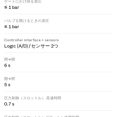
ゲートにかけ得る差圧
≤ 1 bar
バルブを開けるときの差圧
≤ 1 bar
Controller interface + sensors
Logic (A/D) / センサー 2つ
閉→開
6 s
開→閉
5 s
圧力制御（スロットル） 高速時間
0.7 s