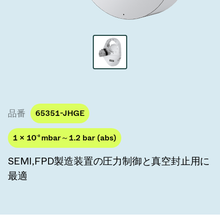
真空トランスファーバルブ
真空トランスファードア
真空マルチバルブユニット
真空バルブ設計オプション
ITER真空バルブカタログ
品番
65351-JHGE
真空バルブ技術
1 × 10
-8
mbar～1.2 bar (abs)
SEMI,FPD製造装置の圧力制御と真空封止用に
最適