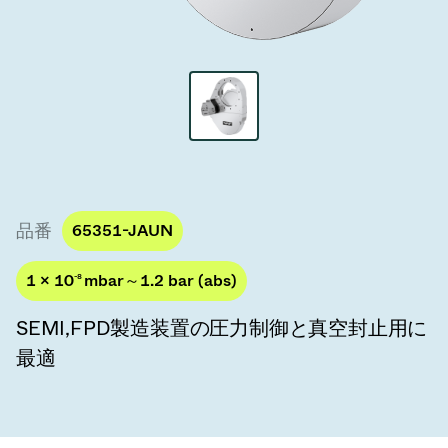
真空トランスファーバルブ
真空トランスファードア
真空マルチバルブユニット
真空バルブ設計オプション
ITER真空バルブカタログ
品番
65351-JAUN
真空バルブ技術
1 × 10
-8
mbar～1.2 bar (abs)
SEMI,FPD製造装置の圧力制御と真空封止用に
最適