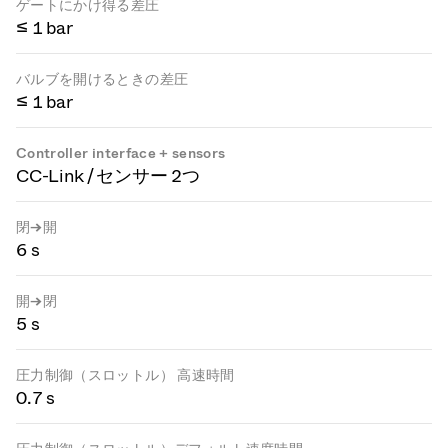
ゲートにかけ得る差圧
≤ 1 bar
バルブを開けるときの差圧
≤ 1 bar
Controller interface + sensors
CC-Link / センサー 2つ
閉→開
6 s
開→閉
5 s
圧力制御（スロットル） 高速時間
0.7 s