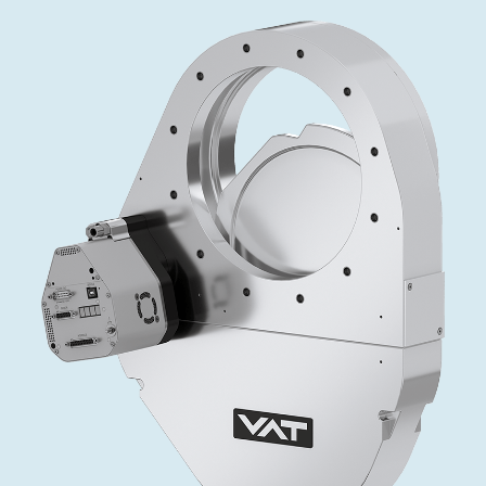
インベストリレーションズ
Semicon India 2026で精密技術を追求
Semic
真空アングルバルブ、インラインバルブ、シリンダーバル
OLED 蒸着
コーティング
結晶成長
固定価格修理サービス
コーポレートガバナンス
ブ
し、進歩を支えます。
新し、
キャリア
イオン注入
産業分野
真空乾燥
VATサービスセンター
General Meeting
真空バタフライバルブ
サプライチェーンマネジメント
CVD
真空減菌
発電
Event calendar
真空振り子式バルブ
ダウンロード
OLEDのインクジェット印刷
医薬品の凍結乾燥
研究分野
Analyst coverage
圧力リリーフ／ベントバルブ
Glossary
サブファブシステム
あなたのアプリケーション
Contact for investors
ガス封入弁
連絡先
News services
3ポジションバルブ
バキュームチェックバルブ
緊急遮断/ビームストッパーバルブ
真空オールメタルバルブ