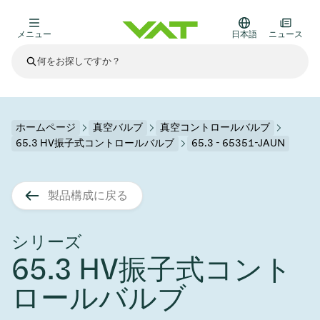
メニュー
日本語
ニュース
最新ニュース
すべてのニュースを見る
VATについて
ホームページ
真空バルブ
真空コントロールバルブ
65.3 HV振子式コントロールバルブ
65.3 - 65351-JAUN
真空バルブ
その他製品
製品構成に戻る
フランジコネクタとガスケット
医療・医薬品分野
かいけつさく
真空コントロールバルブ
半導体製造
プロセスコントロールとアイソレーション
ディスプレイのドライエッチング
真空炉
太陽電池薄膜の蒸着
宇宙シミュレーション
アップグレード＆レトロフィットソリューション
Financial reports
モーションコンポーネント
科学機器
シリーズ
製品サービス
65.3 HV振子式コント
真空アイソレーションバルブ
基板搬送
ディスプレイ製造
スパッタリング
真空輸送
サブファブシステム
高エネルギー物理学
スペアパーツ
Presentations
VATエッジ溶接メタルベローズ
ロールバルブ
企業責任
真空ゲートバルブ
サブファブシステム
薄膜封止(CVD)
科学機器と医学
バッテリー製造
標準修理サービス
Shares and debt
真空モジュール
9月 17, 2026
イベント情報
9月 2, 2