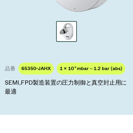
真空トランスファーバルブ
真空トランスファードア
真空マルチバルブユニット
真空バルブ設計オプション
ITER真空バルブカタログ
品番
65350-JAHX
1 × 10
-8
mbar～1.2 bar (abs)
真空バルブ技術
SEMI,FPD製造装置の圧力制御と真空封止用に
最適