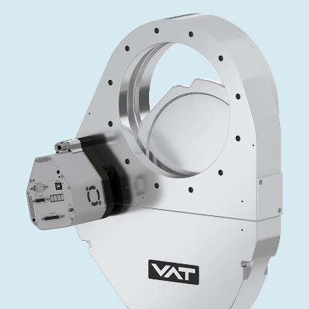
インベストリレーションズ
Semicon India 2026で精密技術を追求
Semic
真空アングルバルブ、インラインバルブ、シリンダーバル
OLED 蒸着
コーティング
結晶成長
固定価格修理サービス
コーポレートガバナンス
ブ
し、進歩を支えます。
新し、
キャリア
イオン注入
産業分野
真空乾燥
VATサービスセンター
General Meeting
真空バタフライバルブ
サプライチェーンマネジメント
CVD
真空減菌
発電
Event calendar
真空振り子式バルブ
ダウンロード
OLEDのインクジェット印刷
医薬品の凍結乾燥
研究分野
Analyst coverage
圧力リリーフ／ベントバルブ
Glossary
サブファブシステム
あなたのアプリケーション
Contact for investors
ガス封入弁
連絡先
News services
3ポジションバルブ
バキュームチェックバルブ
緊急遮断/ビームストッパーバルブ
真空オールメタルバルブ