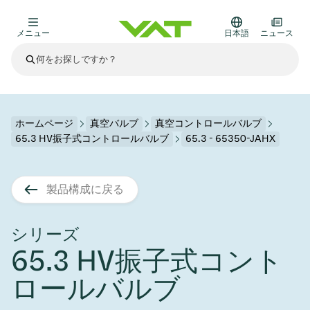
メニュー
日本語
ニュース
最新ニュース
すべてのニュースを見る
VATについて
ホームページ
真空バルブ
真空コントロールバルブ
65.3 HV振子式コントロールバルブ
65.3 - 65350-JAHX
真空バルブ
その他製品
製品構成に戻る
フランジコネクタとガスケット
医療・医薬品分野
かいけつさく
真空コントロールバルブ
半導体製造
プロセスコントロールとアイソレーション
ディスプレイのドライエッチング
真空炉
太陽電池薄膜の蒸着
宇宙シミュレーション
アップグレード＆レトロフィットソリューション
Financial reports
モーションコンポーネント
科学機器
シリーズ
製品サービス
65.3 HV振子式コント
真空アイソレーションバルブ
基板搬送
ディスプレイ製造
スパッタリング
真空輸送
サブファブシステム
高エネルギー物理学
スペアパーツ
Presentations
VATエッジ溶接メタルベローズ
ロールバルブ
企業責任
真空ゲートバルブ
サブファブシステム
薄膜封止(CVD)
科学機器と医学
バッテリー製造
標準修理サービス
Shares and debt
真空モジュール
9月 17, 2026
イベント情報
9月 2, 2