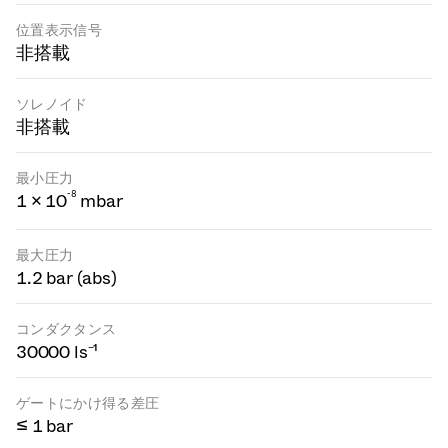
位置表示信号
非搭載
ソレノイド
非搭載
最小圧力
-
8
1 × 10
mbar
最大圧力
1.2 bar (abs)
コンダクタンス
30000 ls⁻¹
ゲートにかけ得る差圧
≤ 1 bar