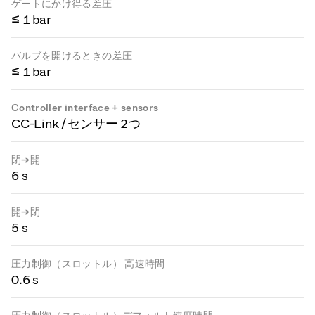
ゲートにかけ得る差圧
≤ 1 bar
バルブを開けるときの差圧
≤ 1 bar
Controller interface + sensors
CC-Link / センサー 2つ
閉→開
6 s
開→閉
5 s
圧力制御（スロットル） 高速時間
0.6 s