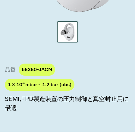
真空トランスファーバルブ
真空トランスファードア
真空マルチバルブユニット
真空バルブ設計オプション
ITER真空バルブカタログ
品番
65350-JACN
真空バルブ技術
1 × 10
-8
mbar～1.2 bar (abs)
SEMI,FPD製造装置の圧力制御と真空封止用に
最適