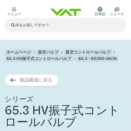
メニュー
日本語
ニュース
最新ニュース
すべてのニュースを見る
VATについて
ホームページ
真空バルブ
真空コントロールバルブ
65.3 HV振子式コントロールバルブ
65.3 - 65350-JACN
真空バルブ
その他製品
製品構成に戻る
フランジコネクタとガスケット
医療・医薬品分野
かいけつさく
真空コントロールバルブ
半導体製造
プロセスコントロールとアイソレーション
ディスプレイのドライエッチング
真空炉
太陽電池薄膜の蒸着
宇宙シミュレーション
アップグレード＆レトロフィットソリューション
Financial reports
モーションコンポーネント
科学機器
シリーズ
製品サービス
65.3 HV振子式コント
真空アイソレーションバルブ
基板搬送
ディスプレイ製造
スパッタリング
真空輸送
サブファブシステム
高エネルギー物理学
スペアパーツ
Presentations
VATエッジ溶接メタルベローズ
ロールバルブ
企業責任
真空ゲートバルブ
サブファブシステム
薄膜封止(CVD)
科学機器と医学
バッテリー製造
標準修理サービス
Shares and debt
真空モジュール
9月 17, 2026
イベント情報
9月 2, 2