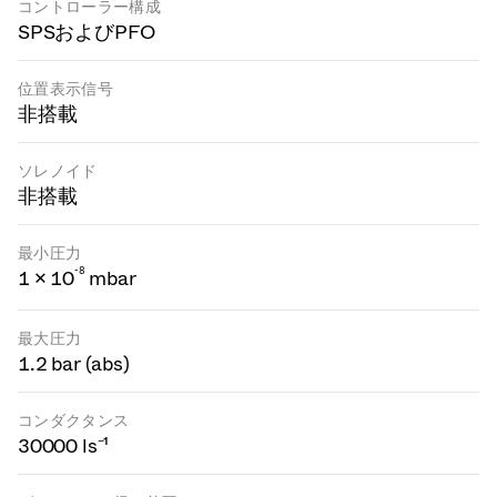
コントローラー構成
SPSおよびPFO
位置表示信号
非搭載
ソレノイド
非搭載
最小圧力
-
8
1 × 10
mbar
最大圧力
1.2 bar (abs)
コンダクタンス
30000 ls⁻¹