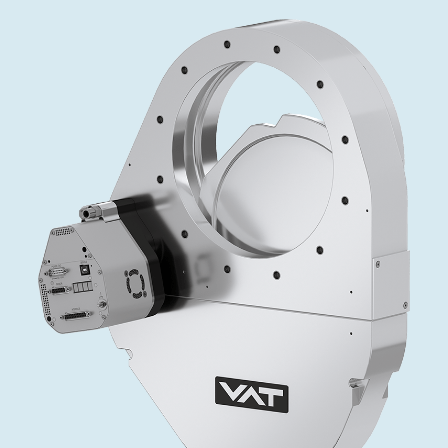
インベストリレーションズ
Semicon India 2026で精密技術を追求
Semic
真空アングルバルブ、インラインバルブ、シリンダーバル
OLED 蒸着
コーティング
結晶成長
固定価格修理サービス
コーポレートガバナンス
ブ
し、進歩を支えます。
新し、
キャリア
イオン注入
産業分野
真空乾燥
VATサービスセンター
General Meeting
真空バタフライバルブ
サプライチェーンマネジメント
CVD
真空減菌
発電
Event calendar
真空振り子式バルブ
ダウンロード
OLEDのインクジェット印刷
医薬品の凍結乾燥
研究分野
Analyst coverage
圧力リリーフ／ベントバルブ
Glossary
サブファブシステム
あなたのアプリケーション
Contact for investors
ガス封入弁
連絡先
News services
3ポジションバルブ
バキュームチェックバルブ
緊急遮断/ビームストッパーバルブ
真空オールメタルバルブ