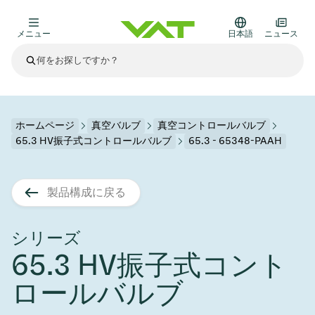
メニュー
日本語
ニュース
最新ニュース
すべてのニュースを見る
VATについて
ホームページ
真空バルブ
真空コントロールバルブ
65.3 HV振子式コントロールバルブ
65.3 - 65348-PAAH
真空バルブ
その他製品
製品構成に戻る
フランジコネクタとガスケット
医療・医薬品分野
かいけつさく
真空コントロールバルブ
半導体製造
プロセスコントロールとアイソレーション
ディスプレイのドライエッチング
真空炉
太陽電池薄膜の蒸着
宇宙シミュレーション
アップグレード＆レトロフィットソリューション
Financial reports
モーションコンポーネント
科学機器
シリーズ
製品サービス
65.3 HV振子式コント
真空アイソレーションバルブ
基板搬送
ディスプレイ製造
スパッタリング
真空輸送
サブファブシステム
高エネルギー物理学
スペアパーツ
Presentations
VATエッジ溶接メタルベローズ
ロールバルブ
企業責任
真空ゲートバルブ
サブファブシステム
薄膜封止(CVD)
科学機器と医学
バッテリー製造
標準修理サービス
Shares and debt
真空モジュール
9月 17, 2026
イベント情報
9月 2, 2