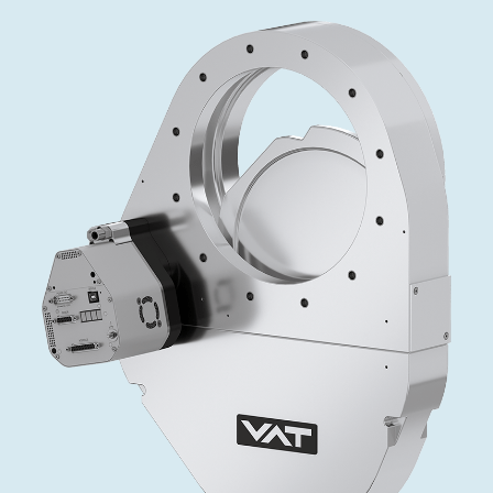
インベストリレーションズ
Semicon India 2026で精密技術を追求
Semic
真空アングルバルブ、インラインバルブ、シリンダーバル
OLED 蒸着
コーティング
結晶成長
固定価格修理サービス
コーポレートガバナンス
ブ
し、進歩を支えます。
新し、
キャリア
イオン注入
産業分野
真空乾燥
VATサービスセンター
General Meeting
真空バタフライバルブ
サプライチェーンマネジメント
CVD
真空減菌
発電
Event calendar
真空振り子式バルブ
ダウンロード
OLEDのインクジェット印刷
医薬品の凍結乾燥
研究分野
Analyst coverage
圧力リリーフ／ベントバルブ
Glossary
サブファブシステム
あなたのアプリケーション
Contact for investors
ガス封入弁
連絡先
News services
3ポジションバルブ
バキュームチェックバルブ
緊急遮断/ビームストッパーバルブ
真空オールメタルバルブ