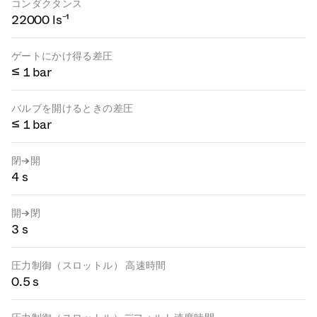
コンダクタンス
22000 ls⁻¹
ゲートにかけ得る差圧
≤ 1 bar
バルブを開けるときの差圧
≤ 1 bar
閉→開
4 s
開→閉
3 s
圧力制御（スロットル） 高速時間
0.5 s