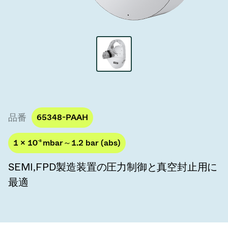
真空トランスファーバルブ
真空トランスファードア
真空マルチバルブユニット
真空バルブ設計オプション
ITER真空バルブカタログ
品番
65348-PAAH
真空バルブ技術
1 × 10
-8
mbar～1.2 bar (abs)
SEMI,FPD製造装置の圧力制御と真空封止用に
最適