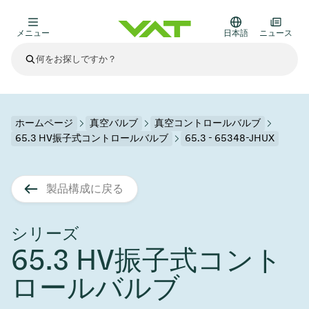
メニュー
日本語
ニュース
最新ニュース
すべてのニュースを見る
VATについて
ホームページ
真空バルブ
真空コントロールバルブ
65.3 HV振子式コントロールバルブ
65.3 - 65348-JHUX
真空バルブ
その他製品
製品構成に戻る
フランジコネクタとガスケット
医療・医薬品分野
かいけつさく
真空コントロールバルブ
半導体製造
プロセスコントロールとアイソレーション
ディスプレイのドライエッチング
真空炉
太陽電池薄膜の蒸着
宇宙シミュレーション
アップグレード＆レトロフィットソリューション
Financial reports
モーションコンポーネント
科学機器
シリーズ
製品サービス
65.3 HV振子式コント
真空アイソレーションバルブ
基板搬送
ディスプレイ製造
スパッタリング
真空輸送
サブファブシステム
高エネルギー物理学
スペアパーツ
Presentations
VATエッジ溶接メタルベローズ
ロールバルブ
企業責任
真空ゲートバルブ
サブファブシステム
薄膜封止(CVD)
科学機器と医学
バッテリー製造
標準修理サービス
Shares and debt
真空モジュール
9月 17, 2026
イベント情報
9月 2, 2