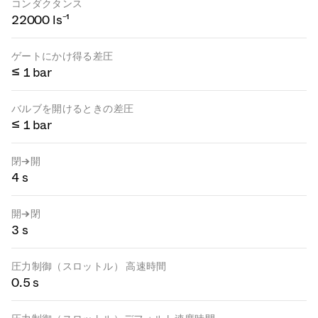
コンダクタンス
22000 ls⁻¹
ゲートにかけ得る差圧
≤ 1 bar
バルブを開けるときの差圧
≤ 1 bar
閉→開
4 s
開→閉
3 s
圧力制御（スロットル） 高速時間
0.5 s