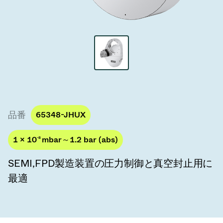
真空トランスファーバルブ
真空トランスファードア
真空マルチバルブユニット
真空バルブ設計オプション
ITER真空バルブカタログ
品番
65348-JHUX
真空バルブ技術
1 × 10
-8
mbar～1.2 bar (abs)
SEMI,FPD製造装置の圧力制御と真空封止用に
最適