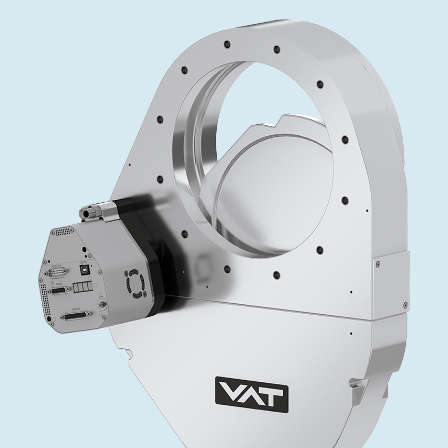
インベストリレーションズ
Semicon India 2026で精密技術を追求
Semic
真空アングルバルブ、インラインバルブ、シリンダーバル
OLED 蒸着
コーティング
結晶成長
固定価格修理サービス
コーポレートガバナンス
ブ
し、進歩を支えます。
新し、
キャリア
イオン注入
産業分野
真空乾燥
VATサービスセンター
General Meeting
真空バタフライバルブ
サプライチェーンマネジメント
CVD
真空減菌
発電
Event calendar
真空振り子式バルブ
ダウンロード
OLEDのインクジェット印刷
医薬品の凍結乾燥
研究分野
Analyst coverage
圧力リリーフ／ベントバルブ
Glossary
サブファブシステム
あなたのアプリケーション
Contact for investors
ガス封入弁
連絡先
News services
3ポジションバルブ
バキュームチェックバルブ
緊急遮断/ビームストッパーバルブ
真空オールメタルバルブ