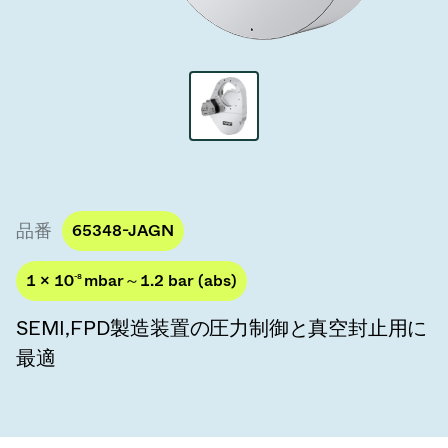
真空トランスファーバルブ
真空トランスファードア
真空マルチバルブユニット
真空バルブ設計オプション
ITER真空バルブカタログ
品番
65348-JAGN
真空バルブ技術
1 × 10
-8
mbar～1.2 bar (abs)
SEMI,FPD製造装置の圧力制御と真空封止用に
最適