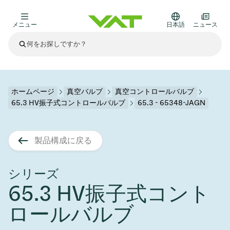
メニュー
日本語
ニュース
最新ニュース
すべてのニュースを見る
VATについて
ホームページ
真空バルブ
真空コントロールバルブ
65.3 HV振子式コントロールバルブ
65.3 - 65348-JAGN
真空バルブ
その他製品
製品構成に戻る
フランジコネクタとガスケット
医療・医薬品分野
かいけつさく
真空コントロールバルブ
半導体製造
プロセスコントロールとアイソレーション
ディスプレイのドライエッチング
真空炉
太陽電池薄膜の蒸着
宇宙シミュレーション
アップグレード＆レトロフィットソリューション
Financial reports
モーションコンポーネント
科学機器
シリーズ
製品サービス
65.3 HV振子式コント
真空アイソレーションバルブ
基板搬送
ディスプレイ製造
スパッタリング
真空輸送
サブファブシステム
高エネルギー物理学
スペアパーツ
Presentations
VATエッジ溶接メタルベローズ
ロールバルブ
企業責任
真空ゲートバルブ
サブファブシステム
薄膜封止(CVD)
科学機器と医学
バッテリー製造
標準修理サービス
Shares and debt
真空モジュール
9月 17, 2026
イベント情報
9月 2, 2