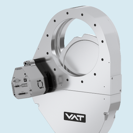
インベストリレーションズ
Semicon India 2026で精密技術を追求
Semic
真空アングルバルブ、インラインバルブ、シリンダーバル
OLED 蒸着
コーティング
結晶成長
固定価格修理サービス
コーポレートガバナンス
ブ
し、進歩を支えます。
新し、
キャリア
イオン注入
産業分野
真空乾燥
VATサービスセンター
General Meeting
真空バタフライバルブ
サプライチェーンマネジメント
CVD
真空減菌
発電
Event calendar
真空振り子式バルブ
ダウンロード
OLEDのインクジェット印刷
医薬品の凍結乾燥
研究分野
Analyst coverage
圧力リリーフ／ベントバルブ
Glossary
サブファブシステム
あなたのアプリケーション
Contact for investors
ガス封入弁
連絡先
News services
3ポジションバルブ
バキュームチェックバルブ
緊急遮断/ビームストッパーバルブ
真空オールメタルバルブ