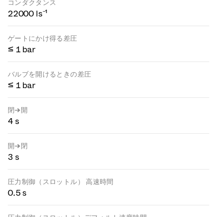
コンダクタンス
22000 ls⁻¹
ゲートにかけ得る差圧
≤ 1 bar
バルブを開けるときの差圧
≤ 1 bar
閉→開
4 s
開→閉
3 s
圧力制御（スロットル） 高速時間
0.5 s