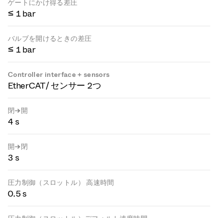
ゲートにかけ得る差圧
≤ 1 bar
バルブを開けるときの差圧
≤ 1 bar
Controller interface + sensors
EtherCAT / センサー 2つ
閉→開
4 s
開→閉
3 s
圧力制御（スロットル） 高速時間
0.5 s