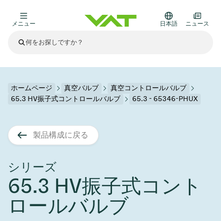
メニュー
日本語
ニュース
最新ニュース
すべてのニュースを見る
VATについて
ホームページ
真空バルブ
真空コントロールバルブ
65.3 HV振子式コントロールバルブ
65.3 - 65346-PHUX
真空バルブ
その他製品
製品構成に戻る
フランジコネクタとガスケット
医療・医薬品分野
かいけつさく
真空コントロールバルブ
半導体製造
プロセスコントロールとアイソレーション
ディスプレイのドライエッチング
真空炉
太陽電池薄膜の蒸着
宇宙シミュレーション
アップグレード＆レトロフィットソリューション
Financial reports
モーションコンポーネント
科学機器
シリーズ
製品サービス
65.3 HV振子式コント
真空アイソレーションバルブ
基板搬送
ディスプレイ製造
スパッタリング
真空輸送
サブファブシステム
高エネルギー物理学
スペアパーツ
Presentations
VATエッジ溶接メタルベローズ
ロールバルブ
企業責任
真空ゲートバルブ
サブファブシステム
薄膜封止(CVD)
科学機器と医学
バッテリー製造
標準修理サービス
Shares and debt
真空モジュール
9月 17, 2026
イベント情報
9月 2, 2