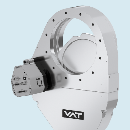
インベストリレーションズ
Semicon India 2026で精密技術を追求
Semic
真空アングルバルブ、インラインバルブ、シリンダーバル
OLED 蒸着
コーティング
結晶成長
固定価格修理サービス
コーポレートガバナンス
ブ
し、進歩を支えます。
新し、
キャリア
イオン注入
産業分野
真空乾燥
VATサービスセンター
General Meeting
真空バタフライバルブ
サプライチェーンマネジメント
CVD
真空減菌
発電
Event calendar
真空振り子式バルブ
ダウンロード
OLEDのインクジェット印刷
医薬品の凍結乾燥
研究分野
Analyst coverage
圧力リリーフ／ベントバルブ
Glossary
サブファブシステム
あなたのアプリケーション
Contact for investors
ガス封入弁
連絡先
News services
3ポジションバルブ
バキュームチェックバルブ
緊急遮断/ビームストッパーバルブ
真空オールメタルバルブ