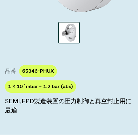
真空トランスファーバルブ
真空トランスファードア
真空マルチバルブユニット
真空バルブ設計オプション
ITER真空バルブカタログ
品番
65346-PHUX
真空バルブ技術
1 × 10
-8
mbar～1.2 bar (abs)
SEMI,FPD製造装置の圧力制御と真空封止用に
最適