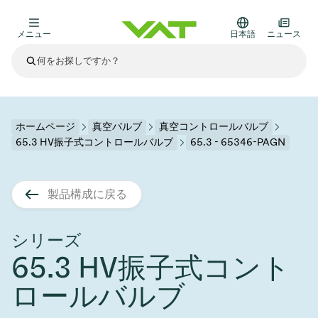
メニュー
日本語
ニュース
最新ニュース
すべてのニュースを見る
VATについて
ホームページ
真空バルブ
真空コントロールバルブ
65.3 HV振子式コントロールバルブ
65.3 - 65346-PAGN
真空バルブ
その他製品
製品構成に戻る
フランジコネクタとガスケット
医療・医薬品分野
かいけつさく
真空コントロールバルブ
半導体製造
プロセスコントロールとアイソレーション
ディスプレイのドライエッチング
真空炉
太陽電池薄膜の蒸着
宇宙シミュレーション
アップグレード＆レトロフィットソリューション
Financial reports
モーションコンポーネント
科学機器
シリーズ
製品サービス
65.3 HV振子式コント
真空アイソレーションバルブ
基板搬送
ディスプレイ製造
スパッタリング
真空輸送
サブファブシステム
高エネルギー物理学
スペアパーツ
Presentations
VATエッジ溶接メタルベローズ
ロールバルブ
企業責任
真空ゲートバルブ
サブファブシステム
薄膜封止(CVD)
科学機器と医学
バッテリー製造
標準修理サービス
Shares and debt
真空モジュール
9月 17, 2026
イベント情報
9月 2, 2