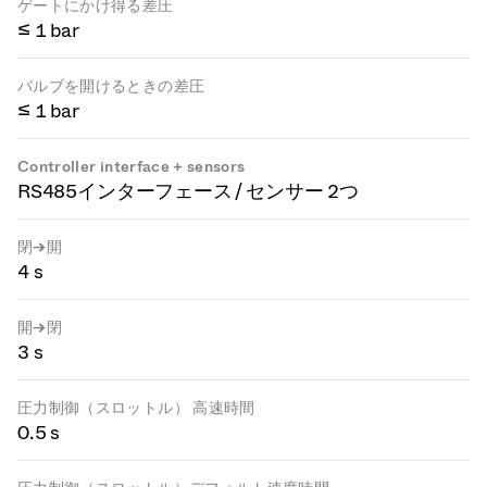
ゲートにかけ得る差圧
≤ 1 bar
バルブを開けるときの差圧
≤ 1 bar
Controller interface + sensors
RS485インターフェース / センサー 2つ
閉→開
4 s
開→閉
3 s
圧力制御（スロットル） 高速時間
0.5 s