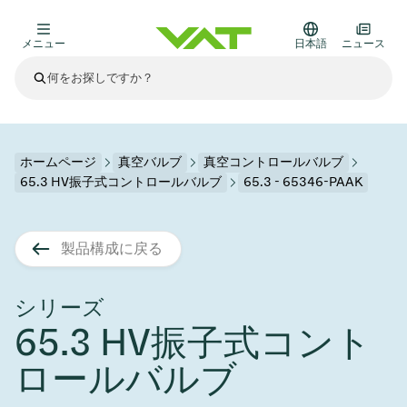
メニュー
日本語
ニュース
最新ニュース
すべてのニュースを見る
VATについて
ホームページ
真空バルブ
真空コントロールバルブ
65.3 HV振子式コントロールバルブ
65.3 - 65346-PAAK
真空バルブ
その他製品
製品構成に戻る
フランジコネクタとガスケット
医療・医薬品分野
かいけつさく
真空コントロールバルブ
半導体製造
プロセスコントロールとアイソレーション
ディスプレイのドライエッチング
真空炉
太陽電池薄膜の蒸着
宇宙シミュレーション
アップグレード＆レトロフィットソリューション
Financial reports
モーションコンポーネント
科学機器
シリーズ
製品サービス
65.3 HV振子式コント
真空アイソレーションバルブ
基板搬送
ディスプレイ製造
スパッタリング
真空輸送
サブファブシステム
高エネルギー物理学
スペアパーツ
Presentations
VATエッジ溶接メタルベローズ
ロールバルブ
企業責任
真空ゲートバルブ
サブファブシステム
薄膜封止(CVD)
科学機器と医学
バッテリー製造
標準修理サービス
Shares and debt
真空モジュール
9月 17, 2026
イベント情報
9月 2, 2