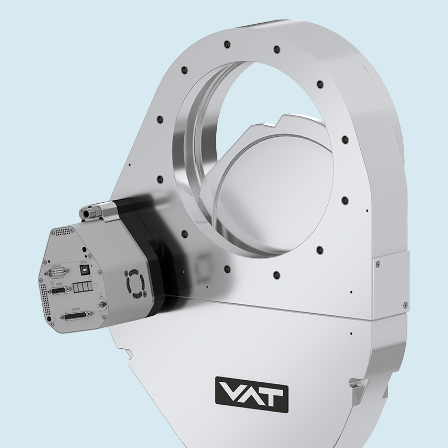
インベストリレーションズ
Semicon India 2026で精密技術を追求
Semic
真空アングルバルブ、インラインバルブ、シリンダーバル
OLED 蒸着
コーティング
結晶成長
固定価格修理サービス
コーポレートガバナンス
ブ
し、進歩を支えます。
新し、
キャリア
イオン注入
産業分野
真空乾燥
VATサービスセンター
General Meeting
真空バタフライバルブ
サプライチェーンマネジメント
CVD
真空減菌
発電
Event calendar
真空振り子式バルブ
ダウンロード
OLEDのインクジェット印刷
医薬品の凍結乾燥
研究分野
Analyst coverage
圧力リリーフ／ベントバルブ
Glossary
サブファブシステム
あなたのアプリケーション
Contact for investors
ガス封入弁
連絡先
News services
3ポジションバルブ
バキュームチェックバルブ
緊急遮断/ビームストッパーバルブ
真空オールメタルバルブ