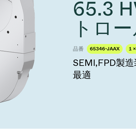
65.3
し、未来を実現しま
year 2026 Results
／ベントバルブ
age
Ad hoc announcement pursuant 
リケーション
nvestors
トロー
LR
クジェット印刷
乾燥
バルブ
s
ステム
ェックバルブ
品番
65346-JAAX
1 ×
ームストッパーバルブ
SEMI,FPD
タルバルブ
最適
ファーバルブ