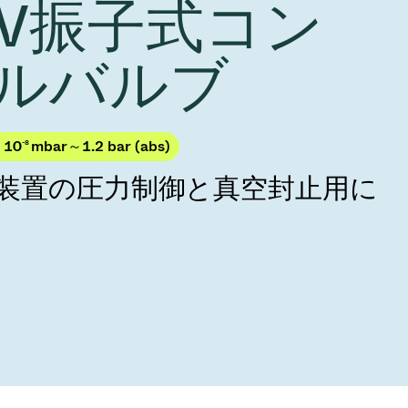
 HV振子式コン
Acquisition of Atonarp
to Art. 53
Ad hoc announcement pursuant to Art. 53
ルバルブ
LR
 10
-8
mbar～1.2 bar (abs)
製造装置の圧力制御と真空封止用に