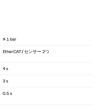
≤ 1 bar
EtherCAT / センサー 2つ
4 s
3 s
0.5 s