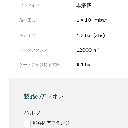
非搭載
ソレノイド
-
8
1 × 10
mbar
最小圧力
1.2 bar (abs)
最大圧力
12000 ls⁻¹
コンダクタンス
≤ 1 bar
ゲートにかけ得る差圧
製品のアドオン
バルブ
顧客固有フランジ