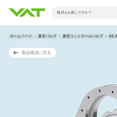
最新ニュース
ホームページ
真空バルブ
真空コントロールバルブ
すべてのニュースを見る
65
VATについて
真空バルブ
製品構成に戻る
フランジコネ
その他製品
モーションコ
真空コントロ
半導体製造
アップグレー
Financial repo
医療・医薬品
VATエッジ溶
真空アイソレ
ディスプレイ
スペアパーツ
Presentations
かいけつさく
科学機器
プロセスコン
ディスプレイ
真空炉
太陽電池薄膜
宇宙シミュレ
真空モジュー
真空ゲートバ
科学機器と医
標準修理サー
Shares and de
基板搬送
スパッタリン
真空輸送
サブファブシ
高エネルギー
製品サービス
真空アングル
コーティング
固定価格修理
コーポレート
サブファブシ
薄膜封止(CVD
バッテリー製
9月 17, 2026
イベント情報
9月 2, 202
真空バタフラ
産業分野
VATサービス
General Meet
企業責任
OLED 蒸着
結晶成長
Semicon India 2026で精密技術
Semico
真空振り子式
発電
Event calenda