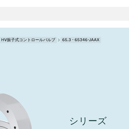
.3 HV振子式コントロールバルブ
65.3 - 65346-JAAX
クタとガスケット
ンポーネント
ールバルブ
ド＆レトロフィットソリューション
rts
真空ト
分野
接メタルベローズ
ーションバルブ
製造
真空マ
トロールとアイソレーション
のドライエッチング
の蒸着
ーション
ル
ルブ
学
ビス
bt
真空バ
グ
ステム
物理学
バルブ、インラインバルブ、シリンダーバルブ
サービス
ガバナンス
ITE
ステム
)
造
6
イベント情報
7月 22, 2026
投資家情報
A
イバルブ
センター
ing
真空バ
シリーズ
n Taiwan 2026で精密技
VAT Media Release on 
バルブ
r