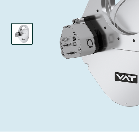
インベストリレーションズ
イオン注入
真空乾燥
を追求し、進歩を支えます。
術を革新
圧力リリーフ
研究分野
Analyst cover
す。
CVD
真空減菌
キャリア
ガス封入弁
あなたのアプ
Contact for i
OLEDのイン
医薬品の凍結
3ポジション
News service
サプライチェーンマネジメント
サブファブシ
バキュームチ
ダウンロード
緊急遮断/ビ
真空オールメ
Glossary
真空トランス
連絡先