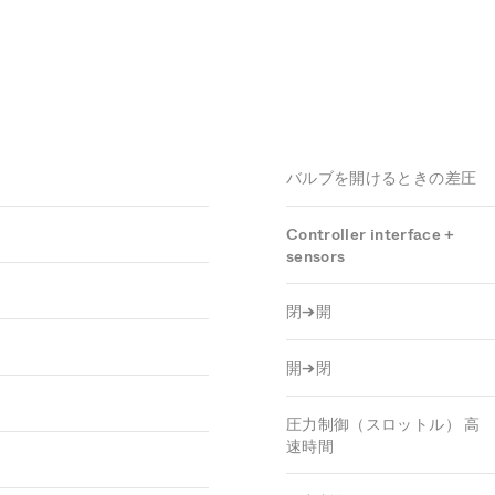
バルブを開けるときの差圧
Controller interface +
sensors
閉→開
開→閉
圧力制御（スロットル） 高
速時間