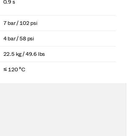
0.9 s
7 bar / 102 psi
4 bar / 58 psi
22.5 kg / 49.6 lbs
≤ 120 °C