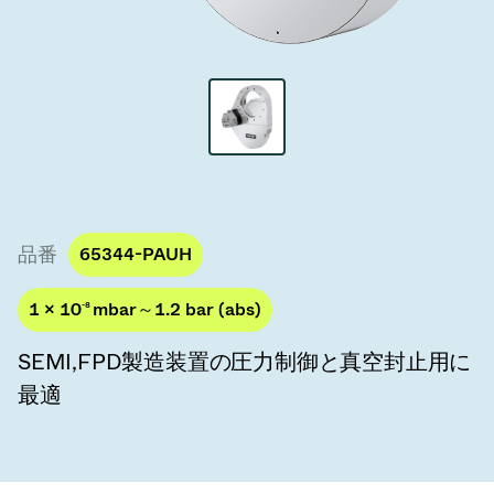
真空トランスファーバルブ
真空トランスファードア
真空マルチバルブユニット
真空バルブ設計オプション
ITER真空バルブカタログ
品番
65344-PAUH
真空バルブ技術
1 × 10
-8
mbar～1.2 bar (abs)
SEMI,FPD製造装置の圧力制御と真空封止用に
最適