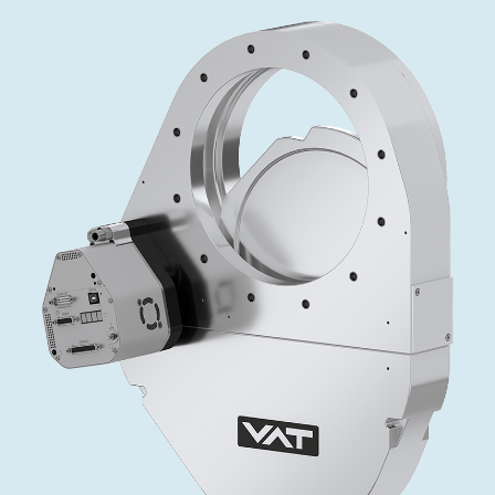
インベストリレーションズ
Semicon India 2026で精密技術を追求
Semic
真空アングルバルブ、インラインバルブ、シリンダーバル
OLED 蒸着
コーティング
結晶成長
固定価格修理サービス
コーポレートガバナンス
ブ
し、進歩を支えます。
新し、
キャリア
イオン注入
産業分野
真空乾燥
VATサービスセンター
General Meeting
真空バタフライバルブ
サプライチェーンマネジメント
CVD
真空減菌
発電
Event calendar
真空振り子式バルブ
ダウンロード
OLEDのインクジェット印刷
医薬品の凍結乾燥
研究分野
Analyst coverage
圧力リリーフ／ベントバルブ
Glossary
サブファブシステム
あなたのアプリケーション
Contact for investors
ガス封入弁
連絡先
News services
3ポジションバルブ
バキュームチェックバルブ
緊急遮断/ビームストッパーバルブ
真空オールメタルバルブ