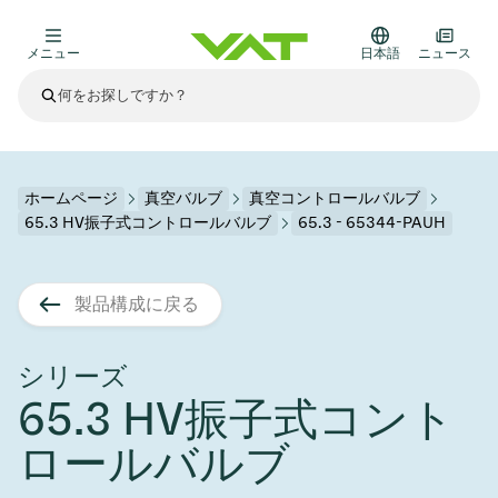
メニュー
日本語
ニュース
最新ニュース
すべてのニュースを見る
VATについて
ホームページ
真空バルブ
真空コントロールバルブ
65.3 HV振子式コントロールバルブ
65.3 - 65344-PAUH
真空バルブ
その他製品
製品構成に戻る
フランジコネクタとガスケット
医療・医薬品分野
かいけつさく
真空コントロールバルブ
半導体製造
プロセスコントロールとアイソレーション
ディスプレイのドライエッチング
真空炉
太陽電池薄膜の蒸着
宇宙シミュレーション
アップグレード＆レトロフィットソリューション
Financial reports
モーションコンポーネント
科学機器
シリーズ
製品サービス
65.3 HV振子式コント
真空アイソレーションバルブ
基板搬送
ディスプレイ製造
スパッタリング
真空輸送
サブファブシステム
高エネルギー物理学
スペアパーツ
Presentations
VATエッジ溶接メタルベローズ
ロールバルブ
企業責任
真空ゲートバルブ
サブファブシステム
薄膜封止(CVD)
科学機器と医学
バッテリー製造
標準修理サービス
Shares and debt
真空モジュール
9月 17, 2026
イベント情報
9月 2, 2