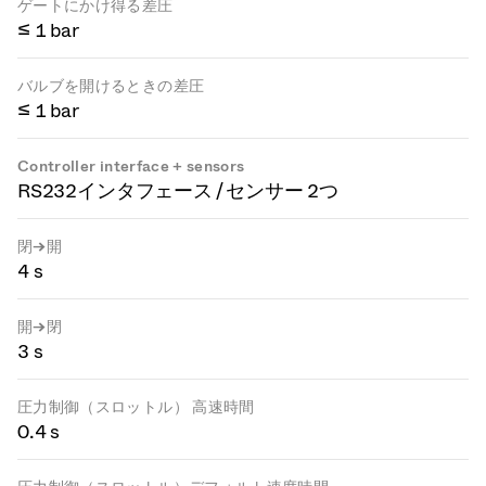
ゲートにかけ得る差圧
≤ 1 bar
バルブを開けるときの差圧
≤ 1 bar
Controller interface + sensors
RS232インタフェース / センサー 2つ
閉→開
4 s
開→閉
3 s
圧力制御（スロットル） 高速時間
0.4 s