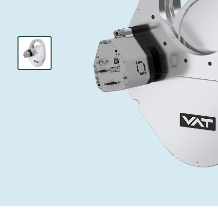
インベストリレーションズ
イオン注入
真空乾燥
を追求し、進歩を支えます。
術を革新
圧力リリーフ
研究分野
Analyst cover
す。
CVD
真空減菌
キャリア
ガス封入弁
あなたのアプ
Contact for i
OLEDのイン
医薬品の凍結
3ポジション
News service
サプライチェーンマネジメント
サブファブシ
バキュームチ
ダウンロード
緊急遮断/ビ
真空オールメ
Glossary
真空トランス
連絡先