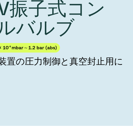
 HV振子式コン
Acquisition of Atonarp
to Art. 53
Ad hoc announcement pursuant to Art. 53
ルバルブ
LR
× 10
-8
mbar～1.2 bar (abs)
製造装置の圧力制御と真空封止用に