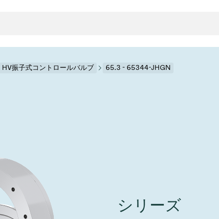
.3 HV振子式コントロールバルブ
65.3 - 65344-JHGN
クタとガスケット
ンポーネント
ールバルブ
ド＆レトロフィットソリューション
rts
真空ト
分野
接メタルベローズ
ーションバルブ
製造
真空マ
トロールとアイソレーション
のドライエッチング
の蒸着
ーション
ル
ルブ
学
ビス
bt
真空バ
グ
ステム
物理学
バルブ、インラインバルブ、シリンダーバルブ
サービス
ガバナンス
ITE
ステム
)
造
6
イベント情報
7月 22, 2026
投資家情報
A
イバルブ
センター
ing
真空バ
シリーズ
n Taiwan 2026で精密技
VAT Media Release on 
バルブ
r