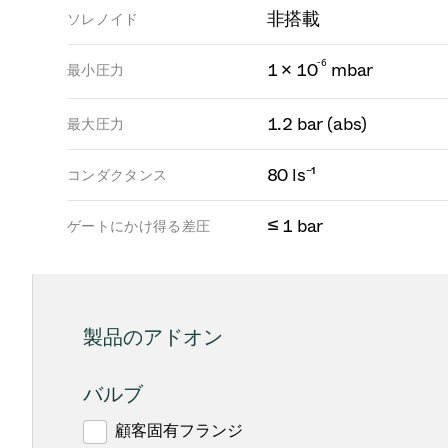
非搭載
ソレノイド
-
6
1 × 10
mbar
最小圧力
1.2 bar (abs)
最大圧力
80 ls⁻¹
コンダクタンス
≤ 1 bar
ゲートにかけ得る差圧
製品のアドオン
バルブ
顧客固有フランジ