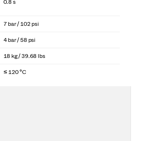
0.8 s
7 bar / 102 psi
4 bar / 58 psi
18 kg / 39.68 lbs
≤ 120 °C