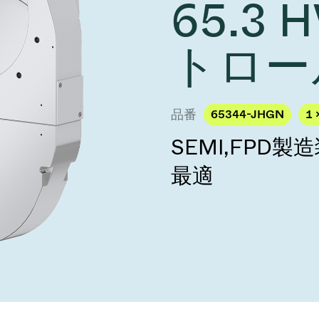
65.3
し、未来を実現しま
year 2026 Results
／ベントバルブ
age
Ad hoc announcement pursuant 
リケーション
nvestors
トロー
LR
クジェット印刷
乾燥
バルブ
s
ステム
ェックバルブ
品番
65344-JHGN
1 
ームストッパーバルブ
SEMI,FPD
タルバルブ
最適
ファーバルブ