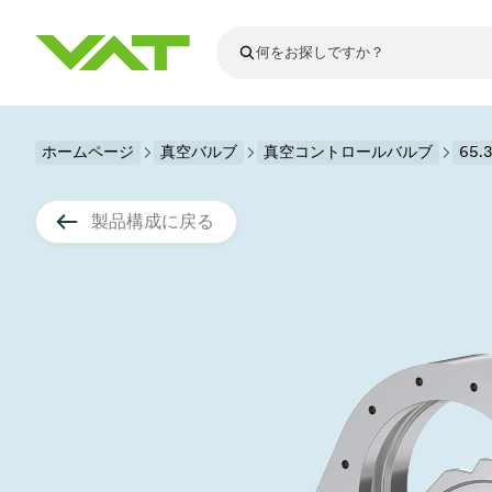
最新ニュース
ホームページ
真空バルブ
真空コントロールバルブ
すべてのニュースを見る
65
VATについて
真空バルブ
製品構成に戻る
フランジコネ
その他製品
モーションコ
真空コントロ
半導体製造
アップグレー
Financial repo
医療・医薬品
VATエッジ溶
真空アイソレ
ディスプレイ
スペアパーツ
Presentations
かいけつさく
科学機器
プロセスコン
ディスプレイ
真空炉
太陽電池薄膜
宇宙シミュレ
真空モジュー
真空ゲートバ
科学機器と医
標準修理サー
Shares and de
基板搬送
スパッタリン
真空輸送
サブファブシ
高エネルギー
製品サービス
真空アングル
コーティング
固定価格修理
コーポレート
サブファブシ
薄膜封止(CVD
バッテリー製
9月 17, 2026
イベント情報
9月 2, 202
真空バタフラ
産業分野
VATサービス
General Meet
企業責任
OLED 蒸着
結晶成長
Semicon India 2026で精密技術
Semico
真空振り子式
発電
Event calenda