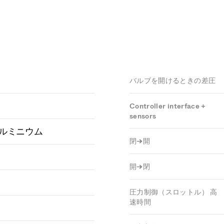
バルブを開けるときの差圧
Controller interface +
sensors
ルミニウム
閉→開
開→閉
圧力制御（スロットル） 高
速時間