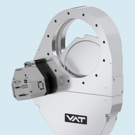
インベストリレーションズ
Semicon India 2026で精密技術を追求
Semic
真空アングルバルブ、インラインバルブ、シリンダーバル
OLED 蒸着
コーティング
結晶成長
固定価格修理サービス
コーポレートガバナンス
ブ
し、進歩を支えます。
新し、
キャリア
イオン注入
産業分野
真空乾燥
VATサービスセンター
General Meeting
真空バタフライバルブ
サプライチェーンマネジメント
CVD
真空減菌
発電
Event calendar
真空振り子式バルブ
ダウンロード
OLEDのインクジェット印刷
医薬品の凍結乾燥
研究分野
Analyst coverage
圧力リリーフ／ベントバルブ
Glossary
サブファブシステム
あなたのアプリケーション
Contact for investors
ガス封入弁
連絡先
News services
3ポジションバルブ
バキュームチェックバルブ
緊急遮断/ビームストッパーバルブ
真空オールメタルバルブ