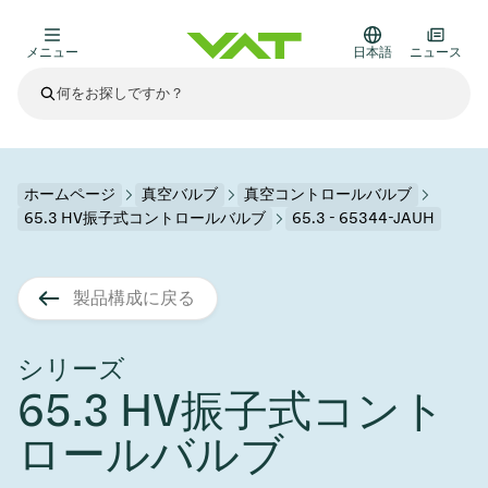
メニュー
日本語
ニュース
最新ニュース
すべてのニュースを見る
VATについて
ホームページ
真空バルブ
真空コントロールバルブ
65.3 HV振子式コントロールバルブ
65.3 - 65344-JAUH
真空バルブ
その他製品
製品構成に戻る
フランジコネクタとガスケット
医療・医薬品分野
かいけつさく
真空コントロールバルブ
半導体製造
プロセスコントロールとアイソレーション
ディスプレイのドライエッチング
真空炉
太陽電池薄膜の蒸着
宇宙シミュレーション
アップグレード＆レトロフィットソリューション
Financial reports
モーションコンポーネント
科学機器
シリーズ
製品サービス
65.3 HV振子式コント
真空アイソレーションバルブ
基板搬送
ディスプレイ製造
スパッタリング
真空輸送
サブファブシステム
高エネルギー物理学
スペアパーツ
Presentations
VATエッジ溶接メタルベローズ
ロールバルブ
企業責任
真空ゲートバルブ
サブファブシステム
薄膜封止(CVD)
科学機器と医学
バッテリー製造
標準修理サービス
Shares and debt
真空モジュール
9月 17, 2026
イベント情報
9月 2, 2