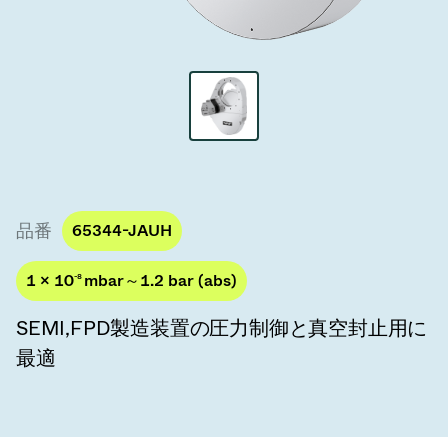
真空トランスファーバルブ
真空トランスファードア
真空マルチバルブユニット
真空バルブ設計オプション
ITER真空バルブカタログ
品番
65344-JAUH
真空バルブ技術
1 × 10
-8
mbar～1.2 bar (abs)
SEMI,FPD製造装置の圧力制御と真空封止用に
最適