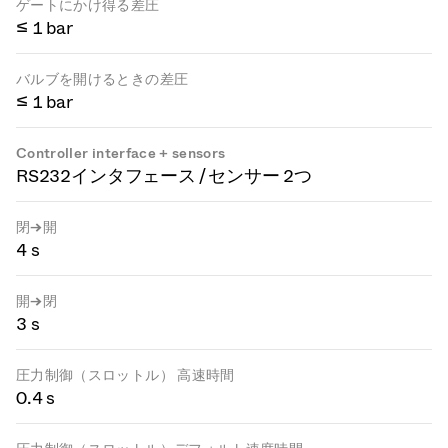
ゲートにかけ得る差圧
≤ 1 bar
バルブを開けるときの差圧
≤ 1 bar
Controller interface + sensors
RS232インタフェース / センサー 2つ
閉→開
4 s
開→閉
3 s
圧力制御（スロットル） 高速時間
0.4 s