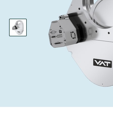
インベストリレーションズ
イオン注入
真空乾燥
を追求し、進歩を支えます。
術を革新
圧力リリーフ
研究分野
Analyst cover
す。
CVD
真空減菌
キャリア
ガス封入弁
あなたのアプ
Contact for i
OLEDのイン
医薬品の凍結
3ポジション
News service
サプライチェーンマネジメント
サブファブシ
バキュームチ
ダウンロード
緊急遮断/ビ
真空オールメ
Glossary
真空トランス
連絡先