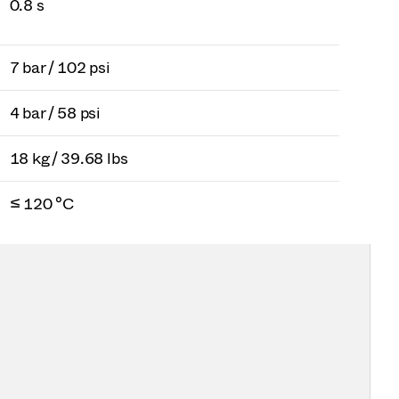
0.8 s
7 bar / 102 psi
4 bar / 58 psi
18 kg / 39.68 lbs
≤ 120 °C