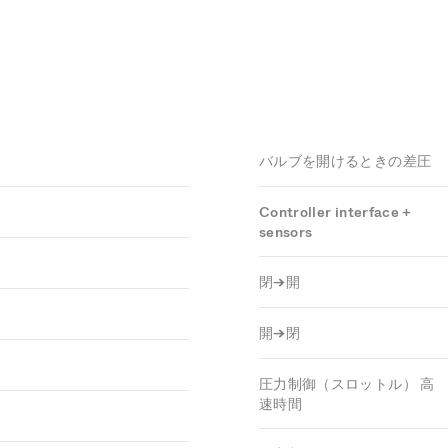
バルブを開けるときの差圧
Controller interface +
sensors
閉→開
開→閉
圧力制御（スロットル） 高
速時間