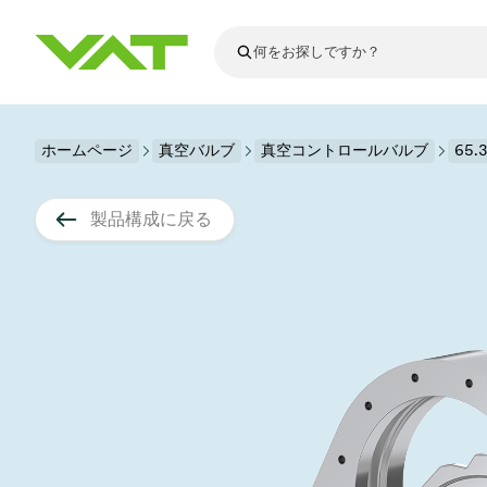
最新ニュース
ホームページ
真空バルブ
真空コントロールバルブ
すべてのニュースを見る
65
VATについて
真空バルブ
製品構成に戻る
フランジコネ
その他製品
モーションコ
真空コントロ
半導体製造
アップグレー
Financial repo
医療・医薬品
VATエッジ溶
真空アイソレ
ディスプレイ
スペアパーツ
Presentations
かいけつさく
科学機器
プロセスコン
ディスプレイ
真空炉
太陽電池薄膜
宇宙シミュレ
真空モジュー
真空ゲートバ
科学機器と医
標準修理サー
Shares and de
基板搬送
スパッタリン
真空輸送
サブファブシ
高エネルギー
製品サービス
真空アングル
コーティング
固定価格修理
コーポレート
サブファブシ
薄膜封止(CVD
バッテリー製
9月 17, 2026
イベント情報
9月 2, 202
真空バタフラ
産業分野
VATサービス
General Meet
企業責任
OLED 蒸着
結晶成長
Semicon India 2026で精密技術
Semico
真空振り子式
発電
Event calenda