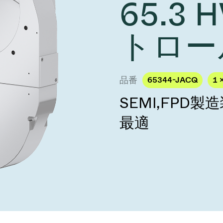
65.3
し、未来を実現しま
year 2026 Results
／ベントバルブ
age
Ad hoc announcement pursuant 
リケーション
nvestors
トロー
LR
クジェット印刷
乾燥
バルブ
s
ステム
ェックバルブ
品番
65344-JACQ
1 
ームストッパーバルブ
SEMI,FPD
タルバルブ
最適
ファーバルブ