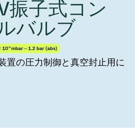
 HV振子式コン
Acquisition of Atonarp
to Art. 53
Ad hoc announcement pursuant to Art. 53
ルバルブ
LR
× 10
-8
mbar～1.2 bar (abs)
製造装置の圧力制御と真空封止用に