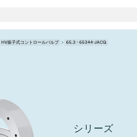
.3 HV振子式コントロールバルブ
65.3 - 65344-JACQ
クタとガスケット
ンポーネント
ールバルブ
ド＆レトロフィットソリューション
rts
真空ト
分野
接メタルベローズ
ーションバルブ
製造
真空マ
トロールとアイソレーション
のドライエッチング
の蒸着
ーション
ル
ルブ
学
ビス
bt
真空バ
グ
ステム
物理学
バルブ、インラインバルブ、シリンダーバルブ
サービス
ガバナンス
ITE
ステム
)
造
6
イベント情報
7月 22, 2026
投資家情報
A
イバルブ
センター
ing
真空バ
シリーズ
n Taiwan 2026で精密技
VAT Media Release on 
バルブ
r