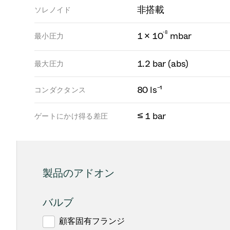
非搭載
ソレノイド
-
8
1 × 10
mbar
最小圧力
1.2 bar (abs)
最大圧力
80 ls⁻¹
コンダクタンス
≤ 1 bar
ゲートにかけ得る差圧
製品のアドオン
バルブ
顧客固有フランジ