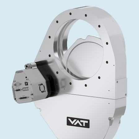
インベストリレーションズ
Semicon India 2026で精密技術を追求
Semic
真空アングルバルブ、インラインバルブ、シリンダーバル
OLED 蒸着
コーティング
結晶成長
固定価格修理サービス
コーポレートガバナンス
ブ
し、進歩を支えます。
新し、
キャリア
イオン注入
産業分野
真空乾燥
VATサービスセンター
General Meeting
真空バタフライバルブ
サプライチェーンマネジメント
CVD
真空減菌
発電
Event calendar
真空振り子式バルブ
ダウンロード
OLEDのインクジェット印刷
医薬品の凍結乾燥
研究分野
Analyst coverage
圧力リリーフ／ベントバルブ
Glossary
サブファブシステム
あなたのアプリケーション
Contact for investors
ガス封入弁
連絡先
News services
3ポジションバルブ
バキュームチェックバルブ
緊急遮断/ビームストッパーバルブ
真空オールメタルバルブ