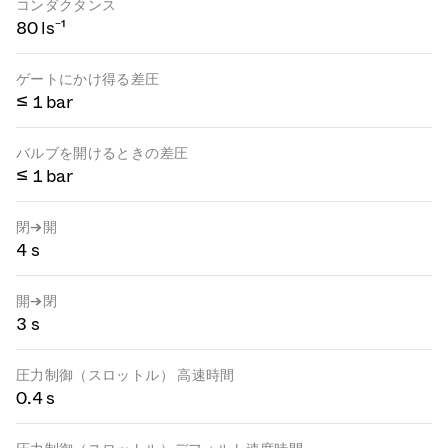
コンダクタンス
80 ls⁻¹
ゲートにかけ得る差圧
≤ 1 bar
バルブを開けるときの差圧
≤ 1 bar
閉→開
4 s
開→閉
3 s
圧力制御（スロットル） 高速時間
0.4 s