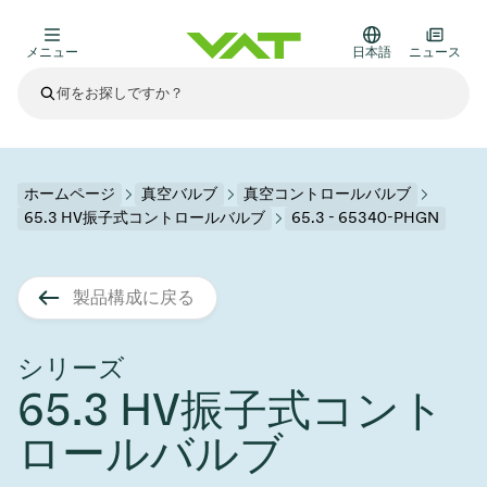
メニュー
日本語
ニュース
最新ニュース
すべてのニュースを見る
VATについて
ホームページ
真空バルブ
真空コントロールバルブ
65.3 HV振子式コントロールバルブ
65.3 - 65340-PHGN
真空バルブ
その他製品
製品構成に戻る
フランジコネクタとガスケット
医療・医薬品分野
かいけつさく
真空コントロールバルブ
半導体製造
プロセスコントロールとアイソレーション
ディスプレイのドライエッチング
真空炉
太陽電池薄膜の蒸着
宇宙シミュレーション
アップグレード＆レトロフィットソリューション
Financial reports
モーションコンポーネント
科学機器
シリーズ
製品サービス
65.3 HV振子式コント
真空アイソレーションバルブ
基板搬送
ディスプレイ製造
スパッタリング
真空輸送
サブファブシステム
高エネルギー物理学
スペアパーツ
Presentations
VATエッジ溶接メタルベローズ
ロールバルブ
企業責任
真空ゲートバルブ
サブファブシステム
薄膜封止(CVD)
科学機器と医学
バッテリー製造
標準修理サービス
Shares and debt
真空モジュール
9月 17, 2026
イベント情報
9月 2, 2