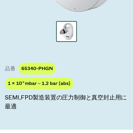
真空トランスファーバルブ
真空トランスファードア
真空マルチバルブユニット
真空バルブ設計オプション
ITER真空バルブカタログ
品番
65340-PHGN
真空バルブ技術
1 × 10
-8
mbar～1.2 bar (abs)
SEMI,FPD製造装置の圧力制御と真空封止用に
最適