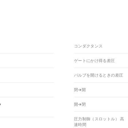
コンダクタンス
ゲートにかけ得る差圧
バルブを開けるときの差圧
閉→開
つ
開→閉
圧力制御（スロットル） 高
速時間