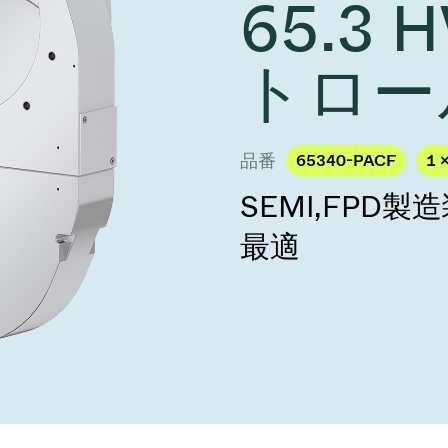
65.3
し、未来を実現しま
year 2026 Results
／ベントバルブ
age
Ad hoc announcement pursuant 
リケーション
nvestors
トロー
LR
クジェット印刷
乾燥
バルブ
s
ステム
ェックバルブ
品番
65340-PACF
1 
ームストッパーバルブ
SEMI,FPD
タルバルブ
最適
ファーバルブ