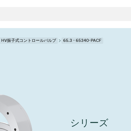
.3 HV振子式コントロールバルブ
65.3 - 65340-PACF
クタとガスケット
ンポーネント
ールバルブ
ド＆レトロフィットソリューション
rts
真空ト
分野
接メタルベローズ
ーションバルブ
製造
真空マ
トロールとアイソレーション
のドライエッチング
の蒸着
ーション
ル
ルブ
学
ビス
bt
真空バ
グ
ステム
物理学
バルブ、インラインバルブ、シリンダーバルブ
サービス
ガバナンス
ITE
ステム
)
造
6
イベント情報
7月 22, 2026
投資家情報
A
イバルブ
センター
ing
真空バ
シリーズ
n Taiwan 2026で精密技
VAT Media Release on 
バルブ
r