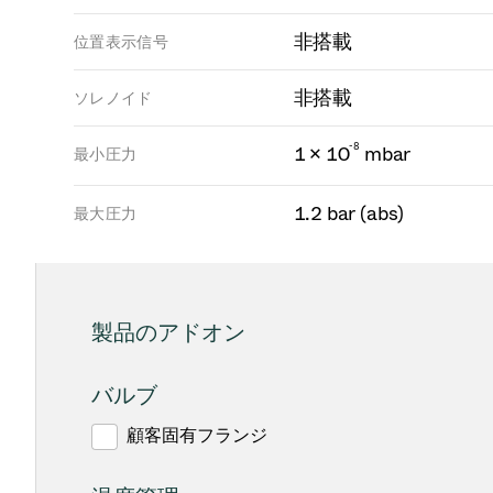
非搭載
位置表示信号
非搭載
ソレノイド
-
8
1 × 10
mbar
最小圧力
1.2 bar (abs)
最大圧力
製品のアドオン
バルブ
顧客固有フランジ