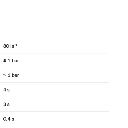
80 ls⁻¹
≤ 1 bar
≤ 1 bar
4 s
3 s
0.4 s