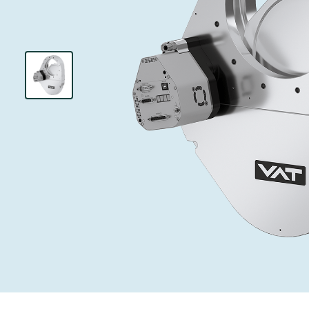
インベストリレーションズ
イオン注入
真空乾燥
を追求し、進歩を支えます。
術を革新
圧力リリーフ
研究分野
Analyst cover
す。
CVD
真空減菌
キャリア
ガス封入弁
あなたのアプ
Contact for i
OLEDのイン
医薬品の凍結
3ポジション
News service
サプライチェーンマネジメント
サブファブシ
バキュームチ
ダウンロード
緊急遮断/ビ
真空オールメ
Glossary
真空トランス
連絡先