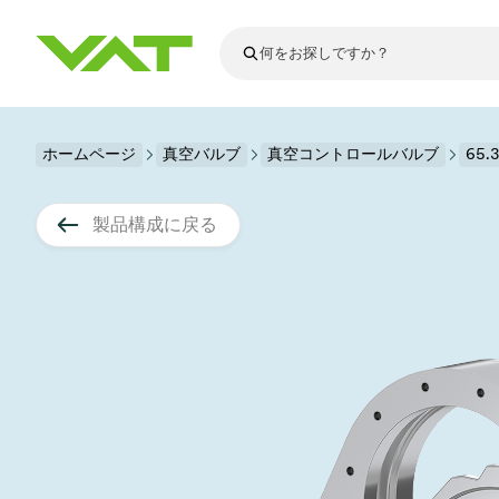
最新ニュース
ホームページ
真空バルブ
真空コントロールバルブ
すべてのニュースを見る
65
VATについて
真空バルブ
製品構成に戻る
フランジコネ
その他製品
モーションコ
真空コントロ
半導体製造
アップグレー
Financial repo
医療・医薬品
VATエッジ溶
真空アイソレ
ディスプレイ
スペアパーツ
Presentations
かいけつさく
科学機器
プロセスコン
ディスプレイ
真空炉
太陽電池薄膜
宇宙シミュレ
真空モジュー
真空ゲートバ
科学機器と医
標準修理サー
Shares and de
基板搬送
スパッタリン
真空輸送
サブファブシ
高エネルギー
製品サービス
真空アングル
コーティング
固定価格修理
コーポレート
サブファブシ
薄膜封止(CVD
バッテリー製
9月 17, 2026
イベント情報
9月 2, 202
真空バタフラ
産業分野
VATサービス
General Meet
企業責任
OLED 蒸着
結晶成長
Semicon India 2026で精密技術
Semico
真空振り子式
発電
Event calenda