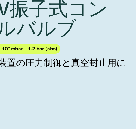
 HV振子式コン
Acquisition of Atonarp
to Art. 53
Ad hoc announcement pursuant to Art. 53
ルバルブ
LR
× 10
-8
mbar～1.2 bar (abs)
製造装置の圧力制御と真空封止用に