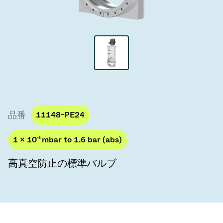
真空トランスファーバルブ
真空トランスファードア
真空マルチバルブユニット
真空バルブ設計オプション
ITER真空バルブカタログ
品番
11148-PE24
真空バルブ技術
1 × 10
-8
mbar to 1.6 bar (abs)
高真空防止の標準バルブ