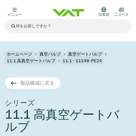
メニュー
日本語
ニュース
最新ニュース
すべてのニュースを見る
VATについて
ホームページ
真空バルブ
真空ゲートバルブ
11.1 高真空ゲートバルブ
11.1 - 11148-PE24
真空バルブ
その他製品
製品構成に戻る
フランジコネクタとガスケット
医療・医薬品分野
かいけつさく
真空コントロールバルブ
半導体製造
プロセスコントロールとアイソレーション
ディスプレイのドライエッチング
真空炉
太陽電池薄膜の蒸着
宇宙シミュレーション
アップグレード＆レトロフィットソリューション
Financial reports
モーションコンポーネント
科学機器
シリーズ
製品サービス
11.1 高真空ゲートバ
真空アイソレーションバルブ
基板搬送
ディスプレイ製造
スパッタリング
真空輸送
サブファブシステム
高エネルギー物理学
スペアパーツ
Presentations
VATエッジ溶接メタルベローズ
ルブ
企業責任
真空ゲートバルブ
サブファブシステム
薄膜封止(CVD)
科学機器と医学
バッテリー製造
標準修理サービス
Shares and debt
真空モジュール
9月 17, 2026
イベント情報
9月 2, 2