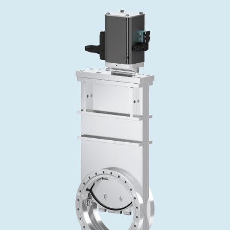
インベストリレーションズ
Semicon India 2026で精密技術を追求
Semic
真空アングルバルブ、インラインバルブ、シリンダーバル
OLED 蒸着
コーティング
結晶成長
固定価格修理サービス
コーポレートガバナンス
ブ
し、進歩を支えます。
新し、
キャリア
イオン注入
産業分野
真空乾燥
VATサービスセンター
General Meeting
真空バタフライバルブ
サプライチェーンマネジメント
CVD
真空減菌
発電
Event calendar
真空振り子式バルブ
ダウンロード
OLEDのインクジェット印刷
医薬品の凍結乾燥
研究分野
Analyst coverage
圧力リリーフ／ベントバルブ
Glossary
サブファブシステム
あなたのアプリケーション
Contact for investors
ガス封入弁
連絡先
News services
3ポジションバルブ
バキュームチェックバルブ
緊急遮断/ビームストッパーバルブ
真空オールメタルバルブ