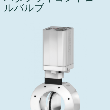
インベストリレーションズ
ルバルブ
Semicon India 2026で精密技術を追求
Semic
真空アングルバルブ、インラインバルブ、シリンダーバル
OLED 蒸着
コーティング
結晶成長
固定価格修理サービス
コーポレートガバナンス
ブ
し、進歩を支えます。
新し、
キャリア
イオン注入
産業分野
真空乾燥
VATサービスセンター
General Meeting
真空バタフライバルブ
サプライチェーンマネジメント
CVD
真空減菌
発電
Event calendar
真空振り子式バルブ
ダウンロード
OLEDのインクジェット印刷
医薬品の凍結乾燥
研究分野
Analyst coverage
圧力リリーフ／ベントバルブ
Glossary
サブファブシステム
あなたのアプリケーション
Contact for investors
ガス封入弁
連絡先
News services
3ポジションバルブ
バキュームチェックバルブ
緊急遮断/ビームストッパーバルブ
真空オールメタルバルブ