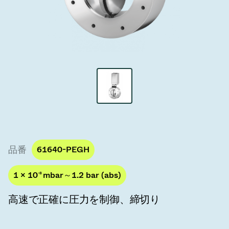
真空トランスファーバルブ
真空トランスファードア
真空マルチバルブユニット
真空バルブ設計オプション
ITER真空バルブカタログ
真空バルブ技術
品番
61640-PEGH
1 × 10
-8
mbar～1.2 bar (abs)
高速で正確に圧力を制御、締切り