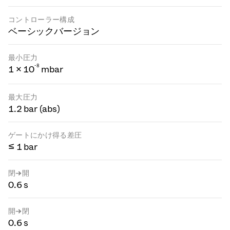
コントローラー構成
ベーシックバージョン
最小圧力
-
8
1 × 10
mbar
最大圧力
1.2 bar (abs)
ゲートにかけ得る差圧
≤ 1 bar
閉→開
0.6 s
開→閉
0.6 s