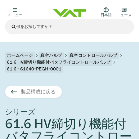
メニュー
日本語
ニュース
最新ニュース
すべてのニュースを見る
VATについて
ホームページ
真空バルブ
真空コントロールバルブ
61.6 HV締切り機能付バタフライコントロールバルブ
真空バルブ
61.6 - 61640-PEGH-0001
その他製品
フランジコネクタとガスケット
医療・医薬品分野
製品構成に戻る
かいけつさく
真空コントロールバルブ
半導体製造
プロセスコントロールとアイソレーション
ディスプレイのドライエッチング
真空炉
太陽電池薄膜の蒸着
宇宙シミュレーション
アップグレード＆レトロフィットソリューション
Financial reports
モーションコンポーネント
科学機器
シリーズ
製品サービス
真空アイソレーションバルブ
基板搬送
ディスプレイ製造
スパッタリング
真空輸送
サブファブシステム
高エネルギー物理学
スペアパーツ
Presentations
VATエッジ溶接メタルベローズ
61.6 HV締切り機能付
企業責任
真空ゲートバルブ
サブファブシステム
薄膜封止(CVD)
科学機器と医学
バッテリー製造
標準修理サービス
Shares and debt
バタフライコントロー
真空モジュール
9月 17, 2026
イベント情報
9月 2, 2