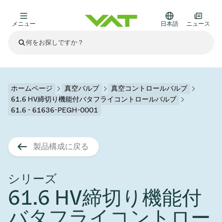
メニュー
日本語
ニュース
最新ニュース
すべてのニュースを見る
VATについて
ホームページ
真空バルブ
真空コントロールバルブ
61.6 HV締切り機能付バタフライコントロールバルブ
真空バルブ
61.6 - 61636-PEGH-0001
その他製品
フランジコネクタとガスケット
医療・医薬品分野
製品構成に戻る
かいけつさく
真空コントロールバルブ
半導体製造
プロセスコントロールとアイソレーション
ディスプレイのドライエッチング
真空炉
太陽電池薄膜の蒸着
宇宙シミュレーション
アップグレード＆レトロフィットソリューション
Financial reports
モーションコンポーネント
科学機器
シリーズ
製品サービス
真空アイソレーションバルブ
基板搬送
ディスプレイ製造
スパッタリング
真空輸送
サブファブシステム
高エネルギー物理学
スペアパーツ
Presentations
VATエッジ溶接メタルベローズ
61.6 HV締切り機能付
企業責任
真空ゲートバルブ
サブファブシステム
薄膜封止(CVD)
科学機器と医学
バッテリー製造
標準修理サービス
Shares and debt
バタフライコントロー
真空モジュール
9月 17, 2026
イベント情報
9月 2, 2