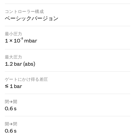
コントローラー構成
ベーシックバージョン
最小圧力
-
8
1 × 10
mbar
最大圧力
1.2 bar (abs)
ゲートにかけ得る差圧
≤ 1 bar
閉→開
0.6 s
開→閉
0.6 s