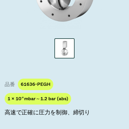
真空トランスファーバルブ
真空トランスファードア
真空マルチバルブユニット
真空バルブ設計オプション
ITER真空バルブカタログ
真空バルブ技術
品番
61636-PEGH
1 × 10
-8
mbar～1.2 bar (abs)
高速で正確に圧力を制御、締切り