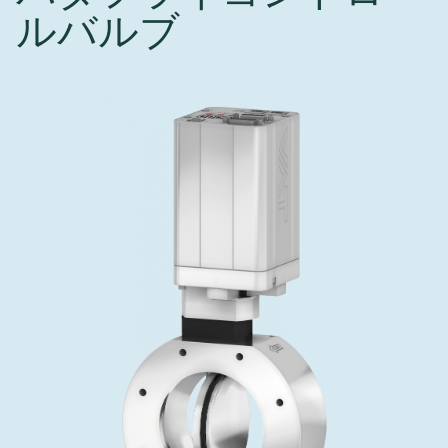
インベストリレーションズ
ルバルブ
Semicon India 2026で精密技術を追求
Semic
真空アングルバルブ、インラインバルブ、シリンダーバル
OLED 蒸着
コーティング
結晶成長
固定価格修理サービス
コーポレートガバナンス
ブ
し、進歩を支えます。
新し、
キャリア
イオン注入
産業分野
真空乾燥
VATサービスセンター
General Meeting
真空バタフライバルブ
サプライチェーンマネジメント
CVD
真空減菌
発電
Event calendar
真空振り子式バルブ
ダウンロード
OLEDのインクジェット印刷
医薬品の凍結乾燥
研究分野
Analyst coverage
圧力リリーフ／ベントバルブ
Glossary
サブファブシステム
あなたのアプリケーション
Contact for investors
ガス封入弁
連絡先
News services
3ポジションバルブ
バキュームチェックバルブ
緊急遮断/ビームストッパーバルブ
真空オールメタルバルブ