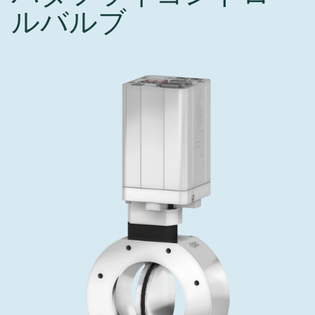
インベストリレーションズ
ルバルブ
Semicon India 2026で精密技術を追求
Semic
真空アングルバルブ、インラインバルブ、シリンダーバル
OLED 蒸着
コーティング
結晶成長
固定価格修理サービス
コーポレートガバナンス
ブ
し、進歩を支えます。
新し、
キャリア
イオン注入
産業分野
真空乾燥
VATサービスセンター
General Meeting
真空バタフライバルブ
サプライチェーンマネジメント
CVD
真空減菌
発電
Event calendar
真空振り子式バルブ
ダウンロード
OLEDのインクジェット印刷
医薬品の凍結乾燥
研究分野
Analyst coverage
圧力リリーフ／ベントバルブ
Glossary
サブファブシステム
あなたのアプリケーション
Contact for investors
ガス封入弁
連絡先
News services
3ポジションバルブ
バキュームチェックバルブ
緊急遮断/ビームストッパーバルブ
真空オールメタルバルブ