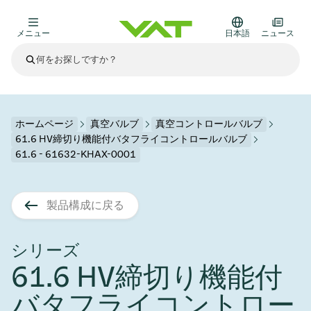
メニュー
日本語
ニュース
最新ニュース
すべてのニュースを見る
VATについて
ホームページ
真空バルブ
真空コントロールバルブ
61.6 HV締切り機能付バタフライコントロールバルブ
真空バルブ
61.6 - 61632-KHAX-0001
その他製品
フランジコネクタとガスケット
医療・医薬品分野
製品構成に戻る
かいけつさく
真空コントロールバルブ
半導体製造
プロセスコントロールとアイソレーション
ディスプレイのドライエッチング
真空炉
太陽電池薄膜の蒸着
宇宙シミュレーション
アップグレード＆レトロフィットソリューション
Financial reports
モーションコンポーネント
科学機器
シリーズ
製品サービス
真空アイソレーションバルブ
基板搬送
ディスプレイ製造
スパッタリング
真空輸送
サブファブシステム
高エネルギー物理学
スペアパーツ
Presentations
VATエッジ溶接メタルベローズ
61.6 HV締切り機能付
企業責任
真空ゲートバルブ
サブファブシステム
薄膜封止(CVD)
科学機器と医学
バッテリー製造
標準修理サービス
Shares and debt
バタフライコントロー
真空モジュール
9月 17, 2026
イベント情報
9月 2, 2