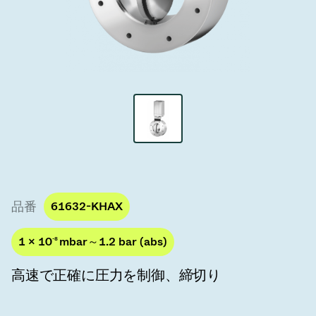
真空トランスファーバルブ
真空トランスファードア
真空マルチバルブユニット
真空バルブ設計オプション
ITER真空バルブカタログ
真空バルブ技術
品番
61632-KHAX
1 × 10
-8
mbar～1.2 bar (abs)
高速で正確に圧力を制御、締切り