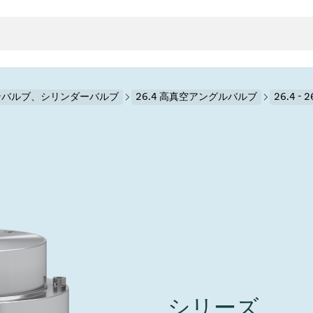
ンバルブ、シリンダーバルブ
26.4 高真空アングルバルブ
26.4 - 
クタとガスケット
ンポーネント
ールバルブ
ド＆レトロフィットソリューション
rts
真空ト
分野
接メタルベローズ
ーションバルブ
製造
真空マ
トロールとアイソレーション
のドライエッチング
の蒸着
ーション
ル
ルブ
学
ビス
bt
真空バ
グ
ステム
物理学
バルブ、インラインバルブ、シリンダーバルブ
サービス
ガバナンス
ITE
ステム
)
造
6
イベント情報
7月 22, 2026
投資家情報
A
イバルブ
センター
ing
真空バ
シリーズ
n Taiwan 2026で精密技
VAT Media Release on 
バルブ
r