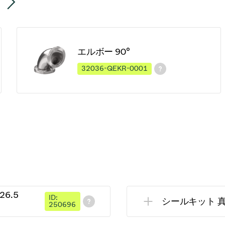
エルボー 90°
32036-QEKR-0001
6.5
ID:
シールキット 真空 
250696