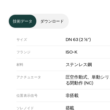
技術データ
ダウンロード
DN 63 (2 ½")
サイズ
ISO-K
フランジ
ステンレス鋼
材料
圧空作動式、単動シリ
アクチュエータ
る閉動作 (NC)
非搭載
位置表示信号
搭載
ソレノイド