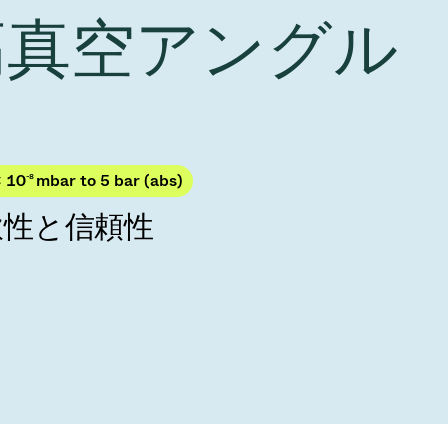
Acquisition of Atonarp
 高真空アングル
to Art. 53
Ad hoc announcement pursuant to Art. 53
LR
× 10
-8
mbar to 5 bar (abs)
軟性と信頼性