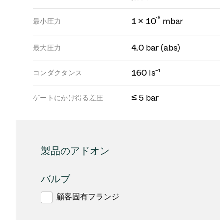
-
8
1 × 10
mbar
最小圧力
4.0 bar (abs)
最大圧力
160 ls⁻¹
コンダクタンス
≤ 5 bar
ゲートにかけ得る差圧
製品のアドオン
バルブ
顧客固有フランジ