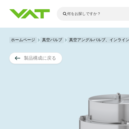
最新ニュース
ホームページ
真空バルブ
真空アングルバルブ、インライ
すべてのニュースを見る
VATについて
真空バルブ
製品構成に戻る
フランジコネ
その他製品
モーションコ
真空コントロ
半導体製造
アップグレー
Financial repo
医療・医薬品
VATエッジ溶
真空アイソレ
ディスプレイ
スペアパーツ
Presentations
かいけつさく
科学機器
プロセスコン
ディスプレイ
真空炉
太陽電池薄膜
宇宙シミュレ
真空モジュー
真空ゲートバ
科学機器と医
標準修理サー
Shares and de
基板搬送
スパッタリン
真空輸送
サブファブシ
高エネルギー
製品サービス
真空アングル
コーティング
固定価格修理
コーポレート
サブファブシ
薄膜封止(CVD
バッテリー製
9月 17, 2026
イベント情報
9月 2, 202
真空バタフラ
産業分野
VATサービス
General Meet
企業責任
OLED 蒸着
結晶成長
Semicon India 2026で精密技術
Semico
真空振り子式
発電
Event calenda