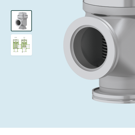
インベストリレーションズ
イオン注入
真空乾燥
を追求し、進歩を支えます。
術を革新
圧力リリーフ
研究分野
Analyst cover
す。
CVD
真空減菌
キャリア
ガス封入弁
あなたのアプ
Contact for i
OLEDのイン
医薬品の凍結
3ポジション
News service
サプライチェーンマネジメント
サブファブシ
バキュームチ
ダウンロード
緊急遮断/ビ
真空オールメ
Glossary
真空トランス
連絡先