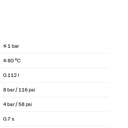
≤ 1 bar
≤ 80 °C
0.112 l
8 bar / 116 psi
4 bar / 58 psi
0.7 s