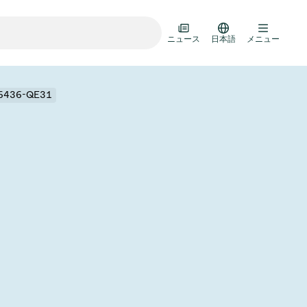
ニュース
日本語
メニュー
26436-QE31
ランスファードア
ルチバルブユニット
ルブ設計オプション
R真空バルブカタログ
D HOC
7月 22, 2026
投資家情報
AD HOC
ルブ技術
Half-
VAT Media Release on