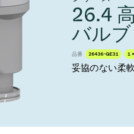
し、未来を実現しま
year 2026 Results
26.4
／ベントバルブ
age
Ad hoc announcement pursuant 
リケーション
nvestors
LR
クジェット印刷
乾燥
バルブ
バルブ
s
ステム
ェックバルブ
ームストッパーバルブ
品番
26436-QE31
1 
タルバルブ
妥協のない柔
ファーバルブ