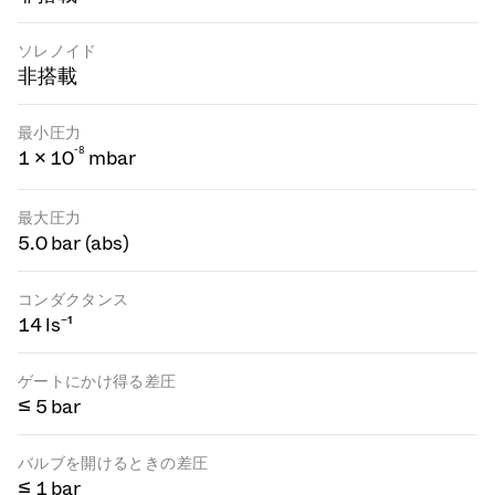
ソレノイド
非搭載
最小圧力
-
8
1 × 10
mbar
最大圧力
5.0 bar (abs)
コンダクタンス
14 ls⁻¹
ゲートにかけ得る差圧
≤ 5 bar
バルブを開けるときの差圧
≤ 1 bar