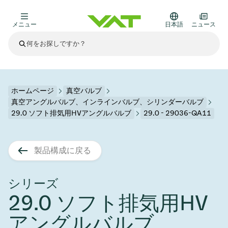
メニュー
日本語
ニュース
最新ニュース
すべてのニュースを見る
VATについて
ホームページ
真空バルブ
真空アングルバルブ、インラインバルブ、シリンダーバルブ
真空バルブ
29.0 ソフト排気用HVアングルバルブ
29.0 - 29036-QA11
その他製品
フランジコネクタとガスケット
医療・医薬品分野
製品構成に戻る
かいけつさく
真空コントロールバルブ
半導体製造
プロセスコントロールとアイソレーション
ディスプレイのドライエッチング
真空炉
太陽電池薄膜の蒸着
宇宙シミュレーション
アップグレード＆レトロフィットソリューション
Financial reports
モーションコンポーネント
科学機器
シリーズ
製品サービス
真空アイソレーションバルブ
基板搬送
ディスプレイ製造
スパッタリング
真空輸送
サブファブシステム
高エネルギー物理学
スペアパーツ
Presentations
VATエッジ溶接メタルベローズ
29.0 ソフト排気用HV
企業責任
真空ゲートバルブ
サブファブシステム
薄膜封止(CVD)
科学機器と医学
バッテリー製造
標準修理サービス
Shares and debt
アングルバルブ
真空モジュール
9月 17, 2026
イベント情報
9月 2, 2