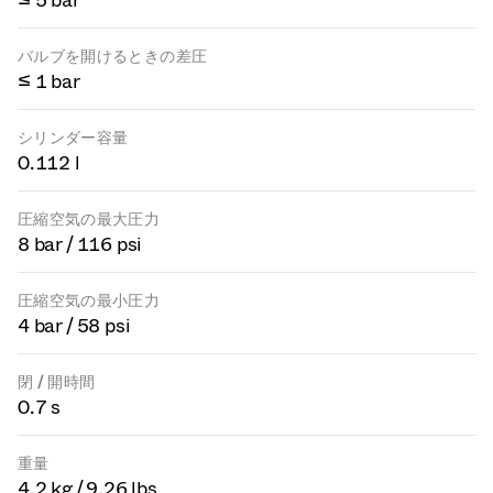
≤ 5 bar
バルブを開けるときの差圧
≤ 1 bar
シリンダー容量
0.112 l
圧縮空気の最大圧力
8 bar / 116 psi
圧縮空気の最小圧力
4 bar / 58 psi
閉 / 開時間
0.7 s
重量
4.2 kg / 9.26 lbs