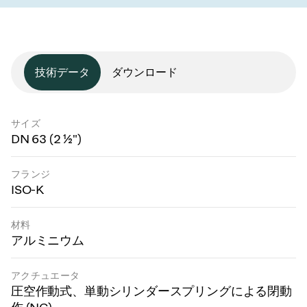
技術データ
ダウンロード
サイズ
DN 63 (2 ½")
フランジ
ISO-K
材料
アルミニウム
アクチュエータ
圧空作動式、単動シリンダースプリングによる閉動