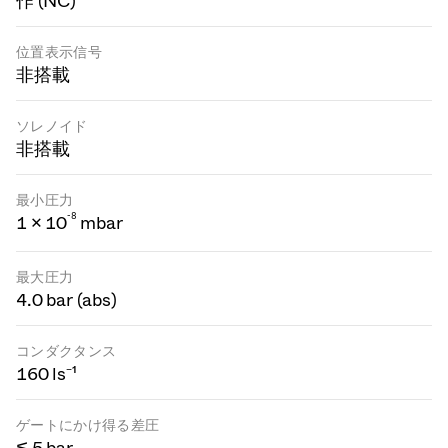
作 (NC)
位置表示信号
非搭載
ソレノイド
非搭載
最小圧力
-
8
1 × 10
mbar
最大圧力
4.0 bar (abs)
コンダクタンス
160 ls⁻¹
ゲートにかけ得る差圧