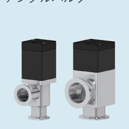
インベストリレーションズ
Semicon India 2026で精密技術を追求
Semic
真空アングルバルブ、インラインバルブ、シリンダーバル
OLED 蒸着
コーティング
結晶成長
固定価格修理サービス
コーポレートガバナンス
ブ
し、進歩を支えます。
新し、
キャリア
イオン注入
産業分野
真空乾燥
VATサービスセンター
General Meeting
真空バタフライバルブ
サプライチェーンマネジメント
CVD
真空減菌
発電
Event calendar
真空振り子式バルブ
ダウンロード
OLEDのインクジェット印刷
医薬品の凍結乾燥
研究分野
Analyst coverage
圧力リリーフ／ベントバルブ
Glossary
サブファブシステム
あなたのアプリケーション
Contact for investors
ガス封入弁
連絡先
News services
3ポジションバルブ
バキュームチェックバルブ
緊急遮断/ビームストッパーバルブ
真空オールメタルバルブ