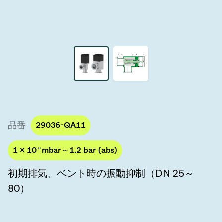
真空トランスファーバルブ
真空トランスファードア
真空マルチバルブユニット
真空バルブ設計オプション
ITER真空バルブカタログ
品番
29036-QA11
真空バルブ技術
1 × 10
-8
mbar～1.2 bar (abs)
初期排気、ベント時の振動抑制（DN 25～
80）