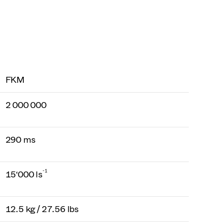
FKM
2 000 000
290 ms
-1
15‘000 ls
12.5 kg / 27.56 lbs