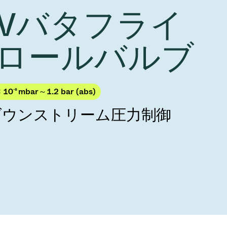
Acquisition of Atonarp
 HVバタフライ
to Art. 53
Ad hoc announcement pursuant to Art. 53
LR
ロールバルブ
× 10
-8
mbar～1.2 bar (abs)
ダウンストリーム圧力制御