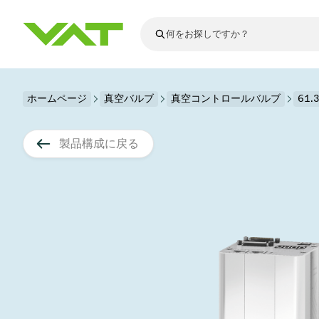
最新ニュース
ホームページ
真空バルブ
真空コントロールバルブ
すべてのニュースを見る
61
VATについて
真空バルブ
製品構成に戻る
フランジコネ
その他製品
モーションコ
真空コントロ
半導体製造
アップグレー
Financial repo
医療・医薬品
VATエッジ溶
真空アイソレ
ディスプレイ
スペアパーツ
Presentations
かいけつさく
科学機器
プロセスコン
ディスプレイ
真空炉
太陽電池薄膜
宇宙シミュレ
真空モジュー
真空ゲートバ
科学機器と医
標準修理サー
Shares and de
基板搬送
スパッタリン
真空輸送
サブファブシ
高エネルギー
製品サービス
真空アングル
コーティング
固定価格修理
コーポレート
サブファブシ
薄膜封止(CVD
バッテリー製
9月 17, 2026
イベント情報
9月 2, 202
真空バタフラ
産業分野
VATサービス
General Meet
企業責任
OLED 蒸着
結晶成長
Semicon India 2026で精密技術
Semico
真空振り子式
発電
Event calenda