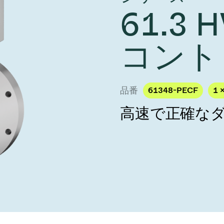
し、未来を実現しま
year 2026 Results
61.3
／ベントバルブ
age
Ad hoc announcement pursuant 
リケーション
nvestors
LR
クジェット印刷
乾燥
コント
バルブ
s
ステム
ェックバルブ
ームストッパーバルブ
品番
61348-PECF
1 
タルバルブ
高速で正確な
ファーバルブ