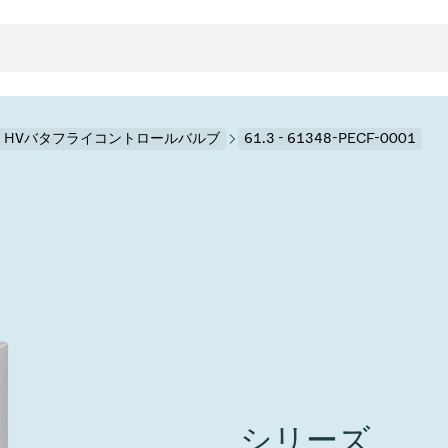
.3 HVバタフライコントロールバルブ
61.3 - 61348-PECF-0001
クタとガスケット
ンポーネント
ールバルブ
ド＆レトロフィットソリューション
rts
真空ト
分野
接メタルベローズ
ーションバルブ
製造
真空マ
トロールとアイソレーション
のドライエッチング
の蒸着
ーション
ル
ルブ
学
ビス
bt
真空バ
グ
ステム
物理学
バルブ、インラインバルブ、シリンダーバルブ
サービス
ガバナンス
ITE
ステム
)
造
6
イベント情報
7月 22, 2026
投資家情報
A
イバルブ
センター
ing
真空バ
シリーズ
n Taiwan 2026で精密技
VAT Media Release on 
バルブ
r