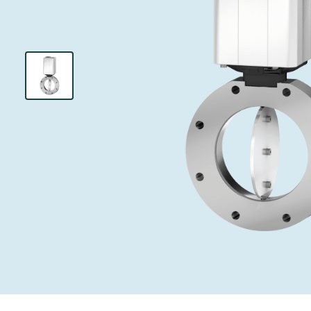
インベストリレーションズ
イオン注入
真空乾燥
を追求し、進歩を支えます。
術を革新
圧力リリーフ
研究分野
Analyst cover
す。
CVD
真空減菌
キャリア
ガス封入弁
あなたのアプ
Contact for i
OLEDのイン
医薬品の凍結
3ポジション
News service
サプライチェーンマネジメント
サブファブシ
バキュームチ
ダウンロード
緊急遮断/ビ
真空オールメ
Glossary
真空トランス
連絡先