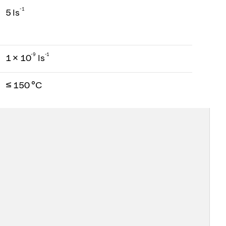
-1
5 ls
-
9
-1
1 × 10
ls
≤ 150 °C