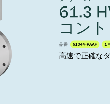
し、未来を実現しま
year 2026 Results
61.3
／ベントバルブ
age
Ad hoc announcement pursuant 
リケーション
nvestors
LR
クジェット印刷
乾燥
コント
バルブ
s
ステム
ェックバルブ
ームストッパーバルブ
品番
61344-PAAF
1 
タルバルブ
高速で正確な
ファーバルブ