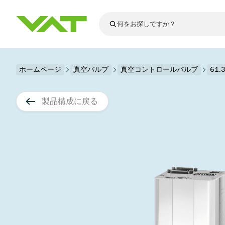
最新ニュース
ホームページ
真空バルブ
真空コントロールバルブ
すべてのニュースを見る
61
VATについて
真空バルブ
製品構成に戻る
フランジコネ
その他製品
モーションコ
真空コントロ
半導体製造
アップグレー
Financial repo
医療・医薬品
VATエッジ溶
真空アイソレ
ディスプレイ
スペアパーツ
Presentations
かいけつさく
科学機器
プロセスコン
ディスプレイ
真空炉
太陽電池薄膜
宇宙シミュレ
真空モジュー
真空ゲートバ
科学機器と医
標準修理サー
Shares and de
基板搬送
スパッタリン
真空輸送
サブファブシ
高エネルギー
製品サービス
真空アングル
コーティング
固定価格修理
コーポレート
サブファブシ
薄膜封止(CVD
バッテリー製
9月 17, 2026
イベント情報
9月 2, 202
真空バタフラ
産業分野
VATサービス
General Meet
企業責任
OLED 蒸着
結晶成長
Semicon India 2026で精密技術
Semico
真空振り子式
発電
Event calenda