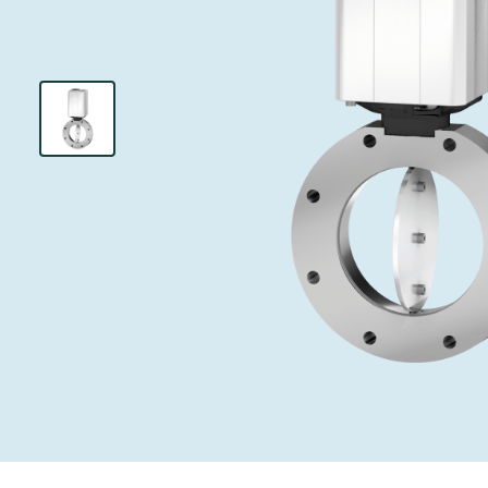
インベストリレーションズ
イオン注入
真空乾燥
を追求し、進歩を支えます。
術を革新
圧力リリーフ
研究分野
Analyst cover
す。
CVD
真空減菌
キャリア
ガス封入弁
あなたのアプ
Contact for i
OLEDのイン
医薬品の凍結
3ポジション
News service
サプライチェーンマネジメント
サブファブシ
バキュームチ
ダウンロード
緊急遮断/ビ
真空オールメ
Glossary
真空トランス
連絡先