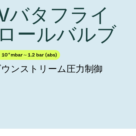
Acquisition of Atonarp
 HVバタフライ
to Art. 53
Ad hoc announcement pursuant to Art. 53
LR
ロールバルブ
× 10
-8
mbar～1.2 bar (abs)
ダウンストリーム圧力制御