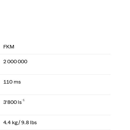
FKM
2 000 000
110 ms
-1
3‘800 ls
4.4 kg / 9.8 lbs