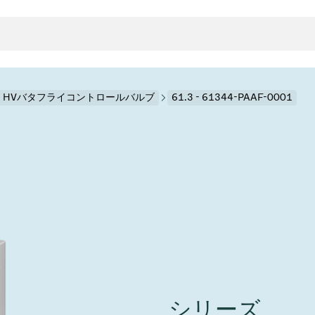
.3 HVバタフライコントロールバルブ
61.3 - 61344-PAAF-0001
クタとガスケット
ンポーネント
ールバルブ
ド＆レトロフィットソリューション
rts
真空ト
分野
接メタルベローズ
ーションバルブ
製造
真空マ
トロールとアイソレーション
のドライエッチング
の蒸着
ーション
ル
ルブ
学
ビス
bt
真空バ
グ
ステム
物理学
バルブ、インラインバルブ、シリンダーバルブ
サービス
ガバナンス
ITE
ステム
)
造
6
イベント情報
7月 22, 2026
投資家情報
A
イバルブ
センター
ing
真空バ
シリーズ
n Taiwan 2026で精密技
VAT Media Release on 
バルブ
r