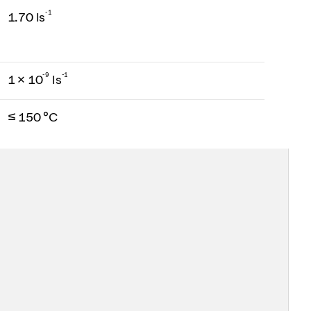
-1
1.70 ls
-
9
-1
1 × 10
ls
≤ 150 °C